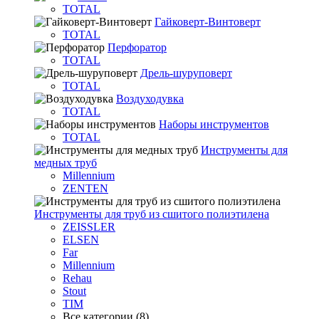
TOTAL
Гайковерт-Винтоверт
TOTAL
Перфоратор
TOTAL
Дрель-шуруповерт
TOTAL
Воздуходувка
TOTAL
Наборы инструментов
TOTAL
Инструменты для
медных труб
Millennium
ZENTEN
Инструменты для труб из сшитого полиэтилена
ZEISSLER
ELSEN
Far
Millennium
Rehau
Stout
TIM
Все категории (8)