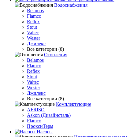
Водоснабжения
Belamos
Flamco
Reflex
Stout
Valtec
Wester
Джилекс
Все категории (8)
Отопления
Belamos
Flamco
Reflex
Stout
Valtec
Wester
Джилекс
Все категории (8)
Комплектующие
AFRISO
Askon (Дизайнсталь)
Flamco
ПроксиТерм
Насосы