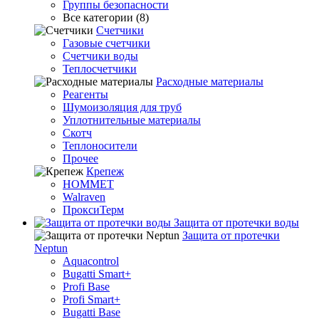
Группы безопасности
Все категории (8)
Счетчики
Газовые счетчики
Счетчики воды
Теплосчетчики
Расходные материалы
Реагенты
Шумоизоляция для труб
Уплотнительные материалы
Скотч
Теплоносители
Прочее
Крепеж
HOMMET
Walraven
ПроксиТерм
Защита от протечки воды
Защита от протечки
Neptun
Aquacontrol
Bugatti Smart+
Profi Base
Profi Smart+
Bugatti Base