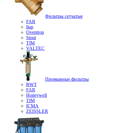
Фильтры сетчатые
FAR
Itap
Oventrop
Stout
TIM
VALTEC
Промывные фильтры
BWT
FAR
Honeywell
TIM
ICMA
ZEISSLER