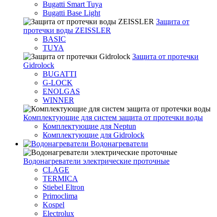
Bugatti Smart Tuya
Bugatti Base Light
Защита от
протечки воды ZEISSLER
BASIC
TUYA
Защита от протечки
Gidrolock
BUGATTI
G-LOCK
ENOLGAS
WINNER
Комплектующие для систем защита от протечки воды
Комплектующие для Neptun
Комплектующие для Gidrolock
Водонагреватели
Водонагреватeли электрические проточные
CLAGE
TERMICA
Stiebel Eltron
Primoclima
Kospel
Electrolux