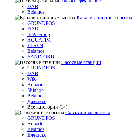
Насосы фекальные
DAB
Belamos
Канализационные насосы
GRUNDFOS
DAB
SFA Group
AQUATIM
ELSEN
Belamos
VANDJORD
Насосные станции
GRUNDFOS
DAB
Wilo
Aquario
Shinhoo
Belamos
Джилекс
Все категории (14)
Скважинные насосы
GRUNDFOS
Aquario
Belamos
Джилекс