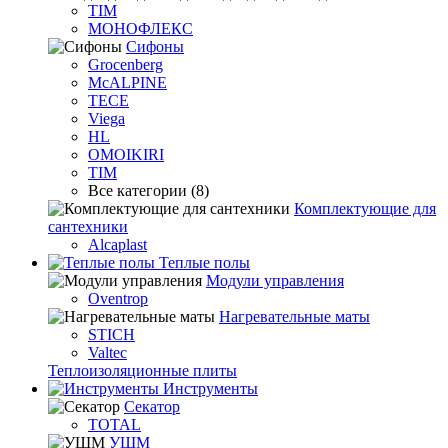
TIM
МОНОФЛЕКС
Сифоны
Grocenberg
McALPINE
TECE
Viega
HL
OMOIKIRI
TIM
Все категории (8)
Комплектующие для
сантехники
Alcaplast
Теплые полы
Модули управления
Oventrop
Нагревательные маты
STICH
Valtec
Теплоизоляционные плиты
Инструменты
Секатор
TOTAL
УШМ