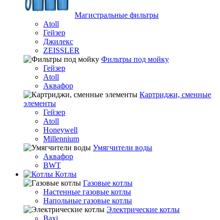
Магистральные фильтры
Atoll
Гейзер
Джилекс
ZEISSLER
Фильтры под мойку
Гейзер
Atoll
Аквафор
Картриджи, сменные
элементы
Гейзер
Atoll
Honeywell
Millennium
Умягчители воды
Аквафор
BWT
Котлы
Гaзовые котлы
Настенные газовые котлы
Напольные газовые котлы
Электрические котлы
Baxi