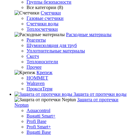
Группы безопасности
Все категории (8)
Счетчики
Газовые счетчики
Счетчики воды
Теплосчетчики
Расходные материалы
Реагенты
Шумоизоляция для труб
Уплотнительные материалы
Скотч
Теплоносители
Прочее
Крепеж
HOMMET
Walraven
ПроксиТерм
Защита от протечки воды
Защита от протечки
Neptun
Aquacontrol
Bugatti Smart+
Profi Base
Profi Smart+
Bugatti Base