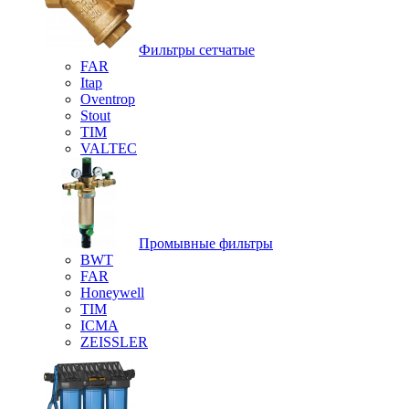
Фильтры сетчатые
FAR
Itap
Oventrop
Stout
TIM
VALTEC
Промывные фильтры
BWT
FAR
Honeywell
TIM
ICMA
ZEISSLER