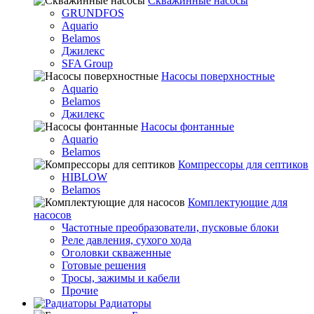
Скважинные насосы
GRUNDFOS
Aquario
Belamos
Джилекс
SFA Group
Насосы поверхностные
Aquario
Belamos
Джилекс
Насосы фонтанные
Aquario
Belamos
Компрессоры для септиков
HIBLOW
Belamos
Комплектующие для
насосов
Частотные преобразователи, пусковые блоки
Реле давления, сухого хода
Оголовки скваженные
Готовые решения
Тросы, зажимы и кабели
Прочие
Радиаторы