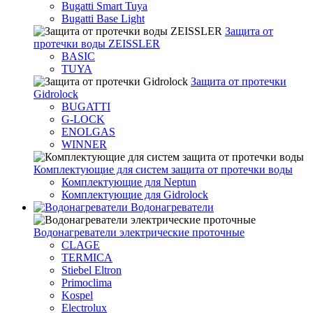
Bugatti Smart Tuya
Bugatti Base Light
Защита от
протечки воды ZEISSLER
BASIC
TUYA
Защита от протечки
Gidrolock
BUGATTI
G-LOCK
ENOLGAS
WINNER
Комплектующие для систем защита от протечки воды
Комплектующие для Neptun
Комплектующие для Gidrolock
Водонагреватели
Водонагреватeли электрические проточные
CLAGE
TERMICA
Stiebel Eltron
Primoclima
Kospel
Electrolux