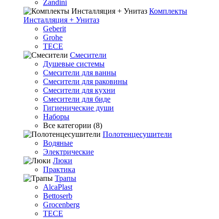
Zandini
Комплекты
Инсталляция + Унитаз
Geberit
Grohe
TECE
Смесители
Душевые системы
Смесители для ванны
Смесители для раковины
Смесители для кухни
Смесители для биде
Гигиенические души
Наборы
Все категории (8)
Полотенцесушители
Водяные
Электрические
Люки
Практика
Трапы
AlcaPlast
Bettoserb
Grocenberg
TECE