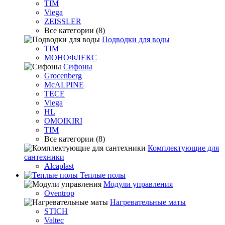
TIM
Viega
ZEISSLER
Все категории (8)
Подводки для воды
TIM
МОНОФЛЕКС
Сифоны
Grocenberg
McALPINE
TECE
Viega
HL
OMOIKIRI
TIM
Все категории (8)
Комплектующие для
сантехники
Alcaplast
Теплые полы
Модули управления
Oventrop
Нагревательные маты
STICH
Valtec