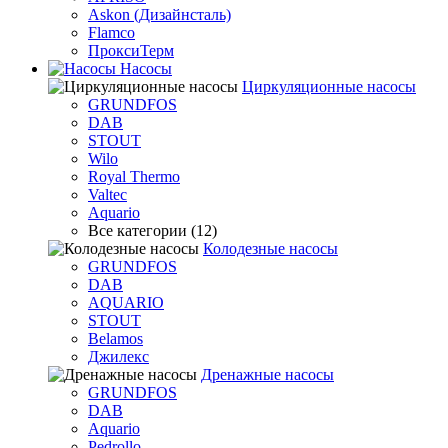
Askon (Дизайнсталь)
Flamco
ПроксиТерм
Насосы
Циркуляционные насосы
GRUNDFOS
DAB
STOUT
Wilo
Royal Thermo
Valtec
Aquario
Все категории (12)
Колодезные насосы
GRUNDFOS
DAB
AQUARIO
STOUT
Belamos
Джилекс
Дренажные насосы
GRUNDFOS
DAB
Aquario
Pedrollo