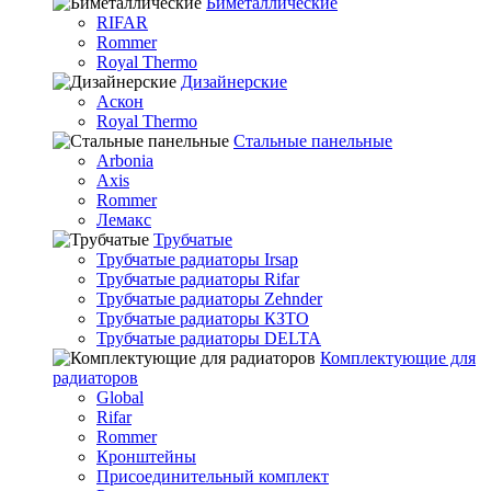
Биметаллические
RIFAR
Rommer
Royal Thermo
Дизайнерские
Аскон
Royal Thermo
Стальные панельные
Arbonia
Axis
Rommer
Лемакс
Трубчатые
Трубчатые радиаторы Irsap
Трубчатые радиаторы Rifar
Трубчатые радиаторы Zehnder
Трубчатые радиаторы КЗТО
Трубчатые радиаторы DELTA
Комплектующие для
радиаторов
Global
Rifar
Rommer
Кронштейны
Присоединительный комплект