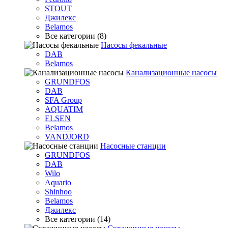
STOUT
Джилекс
Belamos
Все категории (8)
Насосы фекальные
DAB
Belamos
Канализационные насосы
GRUNDFOS
DAB
SFA Group
AQUATIM
ELSEN
Belamos
VANDJORD
Насосные станции
GRUNDFOS
DAB
Wilo
Aquario
Shinhoo
Belamos
Джилекс
Все категории (14)