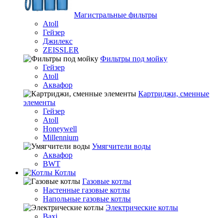
Магистральные фильтры
Atoll
Гейзер
Джилекс
ZEISSLER
Фильтры под мойку
Гейзер
Atoll
Аквафор
Картриджи, сменные
элементы
Гейзер
Atoll
Honeywell
Millennium
Умягчители воды
Аквафор
BWT
Котлы
Гaзовые котлы
Настенные газовые котлы
Напольные газовые котлы
Электрические котлы
Baxi