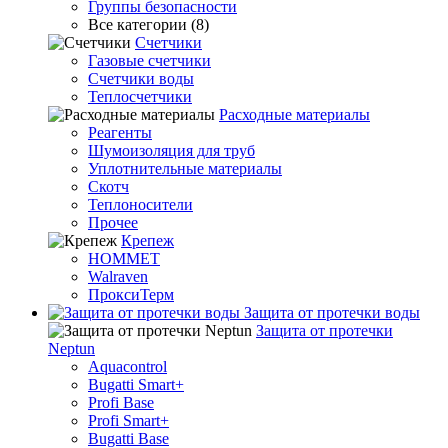
Группы безопасности
Все категории (8)
Счетчики
Газовые счетчики
Счетчики воды
Теплосчетчики
Расходные материалы
Реагенты
Шумоизоляция для труб
Уплотнительные материалы
Скотч
Теплоносители
Прочее
Крепеж
HOMMET
Walraven
ПроксиТерм
Защита от протечки воды
Защита от протечки
Neptun
Aquacontrol
Bugatti Smart+
Profi Base
Profi Smart+
Bugatti Base