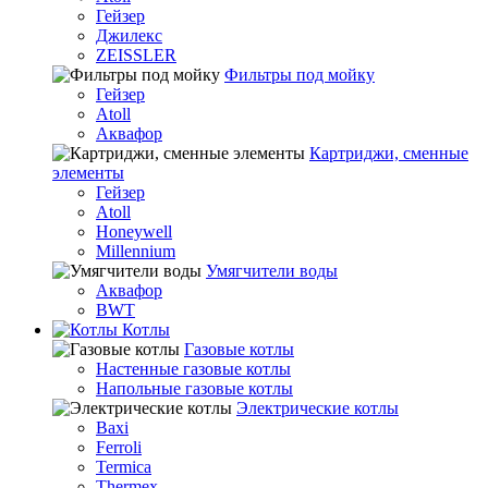
Гейзер
Джилекс
ZEISSLER
Фильтры под мойку
Гейзер
Atoll
Аквафор
Картриджи, сменные
элементы
Гейзер
Atoll
Honeywell
Millennium
Умягчители воды
Аквафор
BWT
Котлы
Гaзовые котлы
Настенные газовые котлы
Напольные газовые котлы
Электрические котлы
Baxi
Ferroli
Termica
Thermex