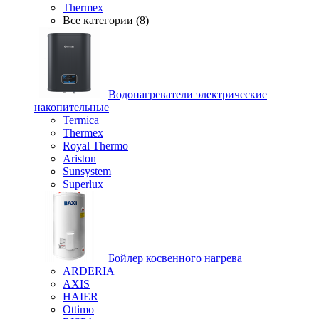
Thermex
Все категории (8)
Водонагреватели электрические
накопительные
Termica
Thermex
Royal Thermo
Ariston
Sunsystem
Superlux
Бойлер косвенного нагрева
ARDERIA
AXIS
HAIER
Ottimo