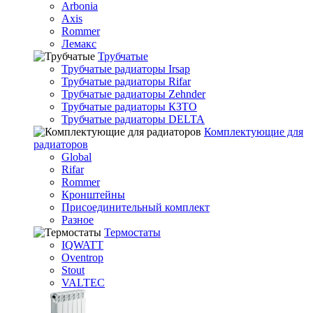
Arbonia
Axis
Rommer
Лемакс
Трубчатые
Трубчатые радиаторы Irsap
Трубчатые радиаторы Rifar
Трубчатые радиаторы Zehnder
Трубчатые радиаторы КЗТО
Трубчатые радиаторы DELTA
Комплектующие для
радиаторов
Global
Rifar
Rommer
Кронштейны
Присоединительный комплект
Разное
Термостаты
IQWATT
Oventrop
Stout
VALTEC