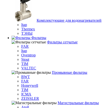
Комплектующие для водонагревателей
Itap
Thermex
ТЭНЫ
Фильтры
Фильтры сетчатые
FAR
Itap
Oventrop
Stout
TIM
VALTEC
Промывные фильтры
BWT
FAR
Honeywell
TIM
ICMA
ZEISSLER
Магистральные фильтры
Atoll