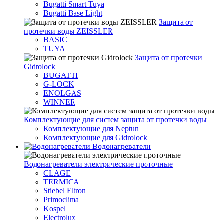
Bugatti Smart Tuya
Bugatti Base Light
Защита от
протечки воды ZEISSLER
BASIC
TUYA
Защита от протечки
Gidrolock
BUGATTI
G-LOCK
ENOLGAS
WINNER
Комплектующие для систем защита от протечки воды
Комплектующие для Neptun
Комплектующие для Gidrolock
Водонагреватели
Водонагреватeли электрические проточные
CLAGE
TERMICA
Stiebel Eltron
Primoclima
Kospel
Electrolux