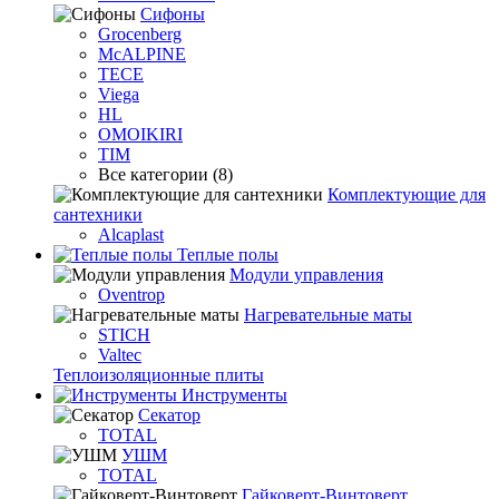
Сифоны
Grocenberg
McALPINE
TECE
Viega
HL
OMOIKIRI
TIM
Все категории (8)
Комплектующие для
сантехники
Alcaplast
Теплые полы
Модули управления
Oventrop
Нагревательные маты
STICH
Valtec
Теплоизоляционные плиты
Инструменты
Секатор
TOTAL
УШМ
TOTAL
Гайковерт-Винтоверт