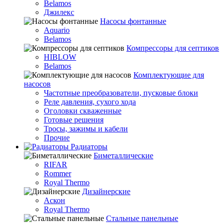
Belamos
Джилекс
Насосы фонтанные
Aquario
Belamos
Компрессоры для септиков
HIBLOW
Belamos
Комплектующие для
насосов
Частотные преобразователи, пусковые блоки
Реле давления, сухого хода
Оголовки скваженные
Готовые решения
Тросы, зажимы и кабели
Прочие
Радиаторы
Биметаллические
RIFAR
Rommer
Royal Thermo
Дизайнерские
Аскон
Royal Thermo
Стальные панельные