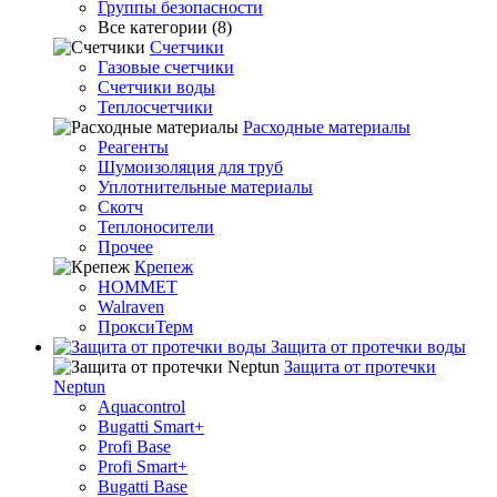
Группы безопасности
Все категории (8)
Счетчики
Газовые счетчики
Счетчики воды
Теплосчетчики
Расходные материалы
Реагенты
Шумоизоляция для труб
Уплотнительные материалы
Скотч
Теплоносители
Прочее
Крепеж
HOMMET
Walraven
ПроксиТерм
Защита от протечки воды
Защита от протечки
Neptun
Aquacontrol
Bugatti Smart+
Profi Base
Profi Smart+
Bugatti Base