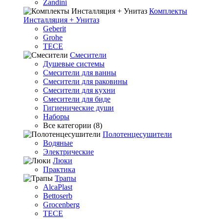
Zandini
Комплекты
Инсталляция + Унитаз
Geberit
Grohe
TECE
Смесители
Душевые системы
Смесители для ванны
Смесители для раковины
Смесители для кухни
Смесители для биде
Гигиенические души
Наборы
Все категории (8)
Полотенцесушители
Водяные
Электрические
Люки
Практика
Трапы
AlcaPlast
Bettoserb
Grocenberg
TECE