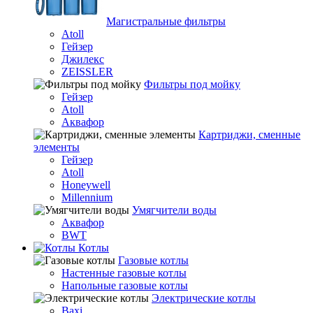
Магистральные фильтры
Atoll
Гейзер
Джилекс
ZEISSLER
Фильтры под мойку
Гейзер
Atoll
Аквафор
Картриджи, сменные
элементы
Гейзер
Atoll
Honeywell
Millennium
Умягчители воды
Аквафор
BWT
Котлы
Гaзовые котлы
Настенные газовые котлы
Напольные газовые котлы
Электрические котлы
Baxi