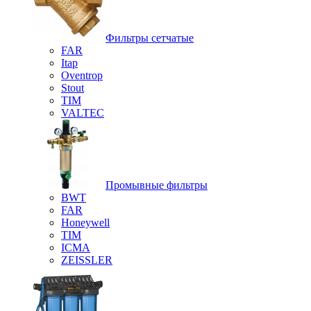
Фильтры сетчатые
FAR
Itap
Oventrop
Stout
TIM
VALTEC
Промывные фильтры
BWT
FAR
Honeywell
TIM
ICMA
ZEISSLER