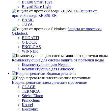
Bugatti Smart Tuya
Bugatti Base Light
Защита от
протечки воды ZEISSLER
BASIC
TUYA
Защита от протечки
Gidrolock
BUGATTI
G-LOCK
ENOLGAS
WINNER
Комплектующие для систем защита от протечки воды
Комплектующие для Neptun
Комплектующие для Gidrolock
Водонагреватели
Водонагреватeли электрические проточные
CLAGE
TERMICA
Stiebel Eltron
Primoclima
Kospel
Electrolux