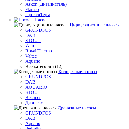
Askon (Дизайнсталь)
Flamco
ПроксиТерм
Насосы
Циркуляционные насосы
GRUNDFOS
DAB
STOUT
Wilo
Royal Thermo
Valtec
Aquario
Все категории (12)
Колодезные насосы
GRUNDFOS
DAB
AQUARIO
STOUT
Belamos
Джилекс
Дренажные насосы
GRUNDFOS
DAB
Aquario
Pedrollo