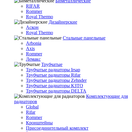
Биметаллические
RIFAR
Rommer
Royal Thermo
Дизайнерские
Аскон
Royal Thermo
Стальные панельные
Arbonia
Axis
Rommer
Лемакс
Трубчатые
Трубчатые радиаторы Irsap
Трубчатые радиаторы Rifar
Трубчатые радиаторы Zehnder
Трубчатые радиаторы КЗТО
Трубчатые радиаторы DELTA
Комплектующие для
радиаторов
Global
Rifar
Rommer
Кронштейны
Присоединительный комплект