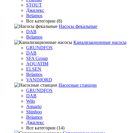
STOUT
Джилекс
Belamos
Все категории (8)
Насосы фекальные
DAB
Belamos
Канализационные насосы
GRUNDFOS
DAB
SFA Group
AQUATIM
ELSEN
Belamos
VANDJORD
Насосные станции
GRUNDFOS
DAB
Wilo
Aquario
Shinhoo
Belamos
Джилекс
Все категории (14)