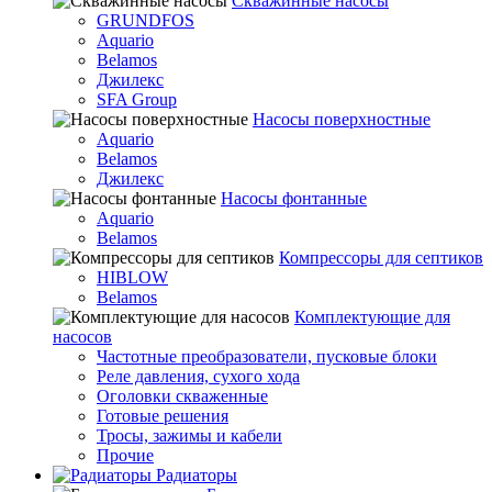
Скважинные насосы
GRUNDFOS
Aquario
Belamos
Джилекс
SFA Group
Насосы поверхностные
Aquario
Belamos
Джилекс
Насосы фонтанные
Aquario
Belamos
Компрессоры для септиков
HIBLOW
Belamos
Комплектующие для
насосов
Частотные преобразователи, пусковые блоки
Реле давления, сухого хода
Оголовки скваженные
Готовые решения
Тросы, зажимы и кабели
Прочие
Радиаторы