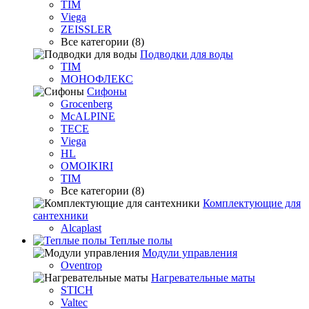
TIM
Viega
ZEISSLER
Все категории (8)
Подводки для воды
TIM
МОНОФЛЕКС
Сифоны
Grocenberg
McALPINE
TECE
Viega
HL
OMOIKIRI
TIM
Все категории (8)
Комплектующие для
сантехники
Alcaplast
Теплые полы
Модули управления
Oventrop
Нагревательные маты
STICH
Valtec