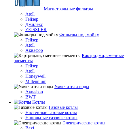
Магистральные фильтры
Atoll
Гейзер
Джилекс
ZEISSLER
Фильтры под мойку
Гейзер
Atoll
Аквафор
Картриджи, сменные
элементы
Гейзер
Atoll
Honeywell
Millennium
Умягчители воды
Аквафор
BWT
Котлы
Гaзовые котлы
Настенные газовые котлы
Напольные газовые котлы
Электрические котлы
Baxi