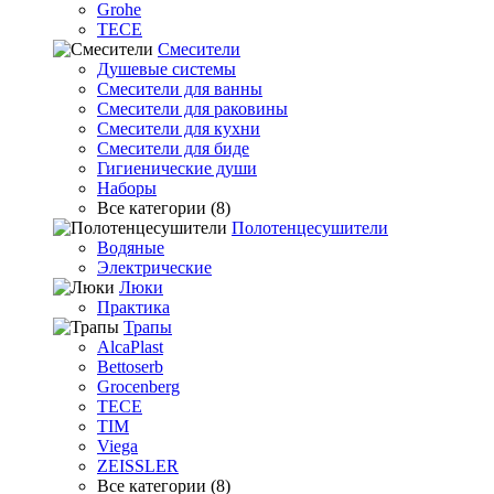
Grohe
TECE
Смесители
Душевые системы
Смесители для ванны
Смесители для раковины
Смесители для кухни
Смесители для биде
Гигиенические души
Наборы
Все категории (8)
Полотенцесушители
Водяные
Электрические
Люки
Практика
Трапы
AlcaPlast
Bettoserb
Grocenberg
TECE
TIM
Viega
ZEISSLER
Все категории (8)