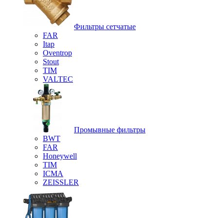
Фильтры сетчатые
FAR
Itap
Oventrop
Stout
TIM
VALTEC
Промывные фильтры
BWT
FAR
Honeywell
TIM
ICMA
ZEISSLER