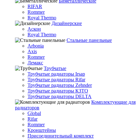
Биметаллические
RIFAR
Rommer
Royal Thermo
Дизайнерские
Аскон
Royal Thermo
Стальные панельные
Arbonia
Axis
Rommer
Лемакс
Трубчатые
Трубчатые радиаторы Irsap
Трубчатые радиаторы Rifar
Трубчатые радиаторы Zehnder
Трубчатые радиаторы КЗТО
Трубчатые радиаторы DELTA
Комплектующие для
радиаторов
Global
Rifar
Rommer
Кронштейны
Присоединительный комплект