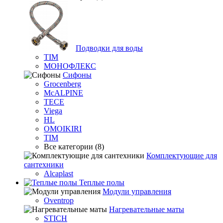
Подводки для воды
TIM
МОНОФЛЕКС
Сифоны
Grocenberg
McALPINE
TECE
Viega
HL
OMOIKIRI
TIM
Все категории (8)
Комплектующие для
сантехники
Alcaplast
Теплые полы
Модули управления
Oventrop
Нагревательные маты
STICH