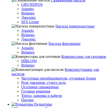
Скважинные насосы
GRUNDFOS
Aquario
Belamos
Джилекс
SFA Group
Насосы поверхностные
Aquario
Belamos
Джилекс
Насосы фонтанные
Aquario
Belamos
Компрессоры для септиков
HIBLOW
Belamos
Комплектующие для
насосов
Частотные преобразователи, пусковые блоки
Реле давления, сухого хода
Оголовки скваженные
Готовые решения
Тросы, зажимы и кабели
Прочие
Радиаторы