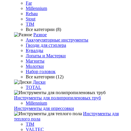
Far
Millennium
Rehau
Stout
TIM
Все категории (8)
Разное
Аккумуляторные инструменты
Гвозди для стэплера
Кувалды
Лопаты и Мастерки
Магниты
Молотки
Набор головок
Все категории (12)
Диски
TOTAL
Инструменты для полипропиленовых труб
Millennium
Инструменты для опрессовки
Инструменты для
теплого пола
TIM
VALTEC