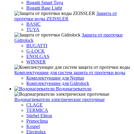
Bugatti Smart Tuya
Bugatti Base Light
Защита от
протечки воды ZEISSLER
BASIC
TUYA
Защита от протечки
Gidrolock
BUGATTI
G-LOCK
ENOLGAS
WINNER
Комплектующие для систем защита от протечки воды
Комплектующие для Neptun
Комплектующие для Gidrolock
Водонагреватели
Водонагреватeли электрические проточные
CLAGE
TERMICA
Stiebel Eltron
Primoclima
Kospel
Electrolux