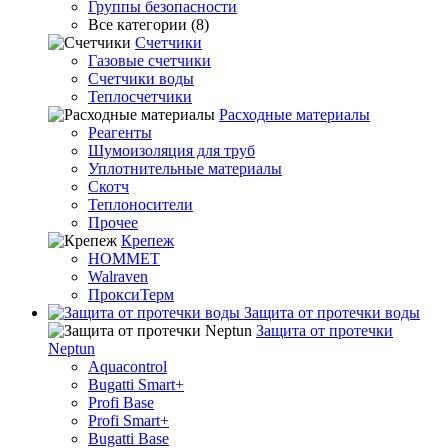
Группы безопасности
Все категории (8)
Счетчики
Газовые счетчики
Счетчики воды
Теплосчетчики
Расходные материалы
Реагенты
Шумоизоляция для труб
Уплотнительные материалы
Скотч
Теплоносители
Прочее
Крепеж
HOMMET
Walraven
ПроксиТерм
Защита от протечки воды
Защита от протечки
Neptun
Aquacontrol
Bugatti Smart+
Profi Base
Profi Smart+
Bugatti Base