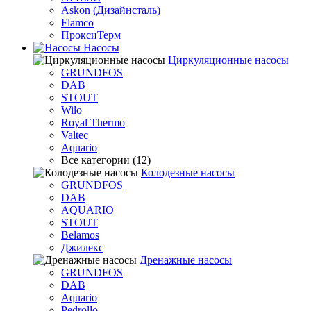
Askon (Дизайнсталь)
Flamco
ПроксиТерм
Насосы
Циркуляционные насосы
GRUNDFOS
DAB
STOUT
Wilo
Royal Thermo
Valtec
Aquario
Все категории (12)
Колодезные насосы
GRUNDFOS
DAB
AQUARIO
STOUT
Belamos
Джилекс
Дренажные насосы
GRUNDFOS
DAB
Aquario
Pedrollo