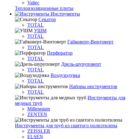
Valtec
Теплоизоляционные плиты
Инструменты
Секатор
TOTAL
УШМ
TOTAL
Гайковерт-Винтоверт
TOTAL
Перфоратор
TOTAL
Дрель-шуруповерт
TOTAL
Воздуходувка
TOTAL
Наборы инструментов
TOTAL
Инструменты для
медных труб
Millennium
ZENTEN
Инструменты для труб из сшитого полиэтилена
ZEISSLER
ELSEN