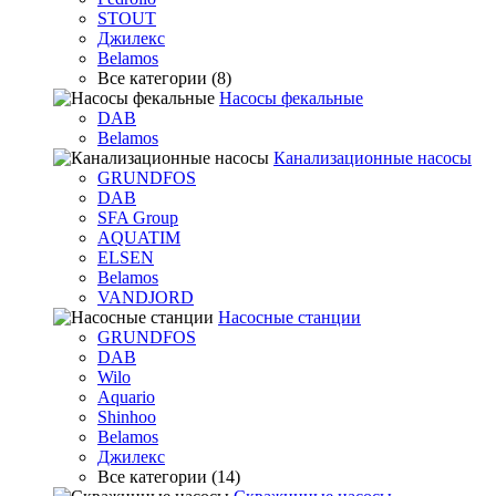
STOUT
Джилекс
Belamos
Все категории (8)
Насосы фекальные
DAB
Belamos
Канализационные насосы
GRUNDFOS
DAB
SFA Group
AQUATIM
ELSEN
Belamos
VANDJORD
Насосные станции
GRUNDFOS
DAB
Wilo
Aquario
Shinhoo
Belamos
Джилекс
Все категории (14)