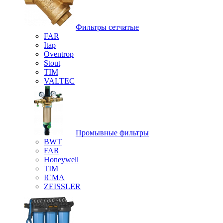
Фильтры сетчатые
FAR
Itap
Oventrop
Stout
TIM
VALTEC
Промывные фильтры
BWT
FAR
Honeywell
TIM
ICMA
ZEISSLER