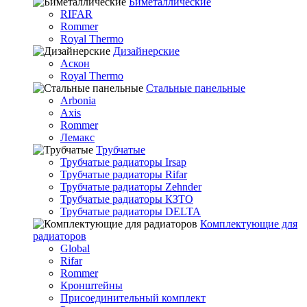
Биметаллические
RIFAR
Rommer
Royal Thermo
Дизайнерские
Аскон
Royal Thermo
Стальные панельные
Arbonia
Axis
Rommer
Лемакс
Трубчатые
Трубчатые радиаторы Irsap
Трубчатые радиаторы Rifar
Трубчатые радиаторы Zehnder
Трубчатые радиаторы КЗТО
Трубчатые радиаторы DELTA
Комплектующие для
радиаторов
Global
Rifar
Rommer
Кронштейны
Присоединительный комплект