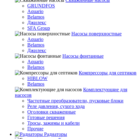
Скважинные насосы
GRUNDFOS
Aquario
Belamos
Джилекс
SFA Group
Насосы поверхностные
Aquario
Belamos
Джилекс
Насосы фонтанные
Aquario
Belamos
Компрессоры для септиков
HIBLOW
Belamos
Комплектующие для
насосов
Частотные преобразователи, пусковые блоки
Реле давления, сухого хода
Оголовки скваженные
Готовые решения
Тросы, зажимы и кабели
Прочие
Радиаторы