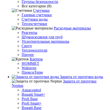
Группы безопасности
Все категории (8)
Счетчики
Газовые счетчики
Счетчики воды
Теплосчетчики
Расходные материалы
Реагенты
Шумоизоляция для труб
Уплотнительные материалы
Скотч
Теплоносители
Прочее
Крепеж
HOMMET
Walraven
ПроксиТерм
Защита от протечки воды
Защита от протечки
Neptun
Aquacontrol
Bugatti Smart+
Profi Base
Profi Smart+
Bugatti Base