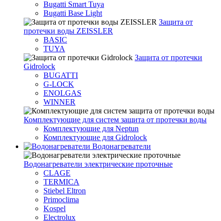
Bugatti Smart Tuya
Bugatti Base Light
Защита от
протечки воды ZEISSLER
BASIC
TUYA
Защита от протечки
Gidrolock
BUGATTI
G-LOCK
ENOLGAS
WINNER
Комплектующие для систем защита от протечки воды
Комплектующие для Neptun
Комплектующие для Gidrolock
Водонагреватели
Водонагреватeли электрические проточные
CLAGE
TERMICA
Stiebel Eltron
Primoclima
Kospel
Electrolux