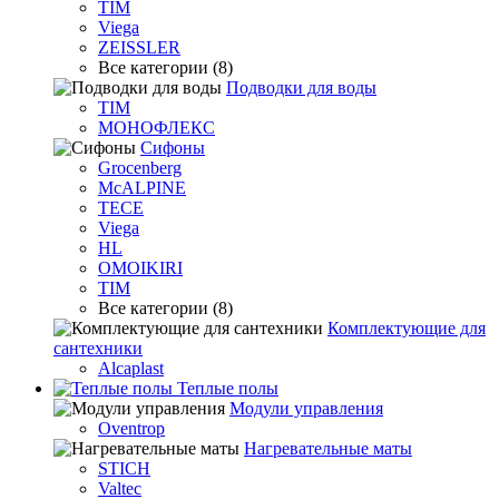
TIM
Viega
ZEISSLER
Все категории (8)
Подводки для воды
TIM
МОНОФЛЕКС
Сифоны
Grocenberg
McALPINE
TECE
Viega
HL
OMOIKIRI
TIM
Все категории (8)
Комплектующие для
сантехники
Alcaplast
Теплые полы
Модули управления
Oventrop
Нагревательные маты
STICH
Valtec