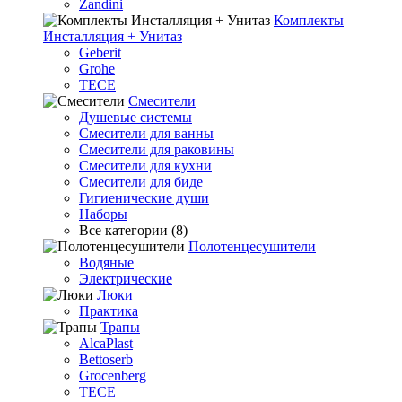
Zandini
Комплекты
Инсталляция + Унитаз
Geberit
Grohe
TECE
Смесители
Душевые системы
Смесители для ванны
Смесители для раковины
Смесители для кухни
Смесители для биде
Гигиенические души
Наборы
Все категории (8)
Полотенцесушители
Водяные
Электрические
Люки
Практика
Трапы
AlcaPlast
Bettoserb
Grocenberg
TECE