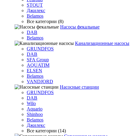
STOUT
Джилекс
Belamos
Все категории (8)
Насосы фекальные
DAB
Belamos
Канализационные насосы
GRUNDFOS
DAB
SFA Group
AQUATIM
ELSEN
Belamos
VANDJORD
Насосные станции
GRUNDFOS
DAB
Wilo
Aquario
Shinhoo
Belamos
Джилекс
Все категории (14)