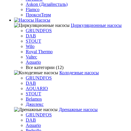
Askon (Дизайнсталь)
Flamco
ПроксиТерм
Насосы
Циркуляционные насосы
GRUNDFOS
DAB
STOUT
Wilo
Royal Thermo
Valtec
Aquario
Все категории (12)
Колодезные насосы
GRUNDFOS
DAB
AQUARIO
STOUT
Belamos
Джилекс
Дренажные насосы
GRUNDFOS
DAB
Aquario
Pedrollo