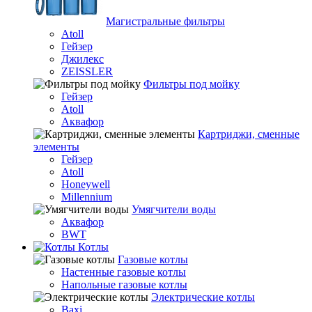
Магистральные фильтры
Atoll
Гейзер
Джилекс
ZEISSLER
Фильтры под мойку
Гейзер
Atoll
Аквафор
Картриджи, сменные
элементы
Гейзер
Atoll
Honeywell
Millennium
Умягчители воды
Аквафор
BWT
Котлы
Гaзовые котлы
Настенные газовые котлы
Напольные газовые котлы
Электрические котлы
Baxi