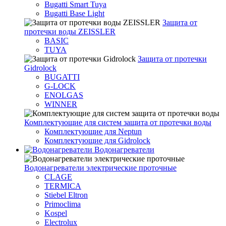
Bugatti Smart Tuya
Bugatti Base Light
Защита от
протечки воды ZEISSLER
BASIC
TUYA
Защита от протечки
Gidrolock
BUGATTI
G-LOCK
ENOLGAS
WINNER
Комплектующие для систем защита от протечки воды
Комплектующие для Neptun
Комплектующие для Gidrolock
Водонагреватели
Водонагреватeли электрические проточные
CLAGE
TERMICA
Stiebel Eltron
Primoclima
Kospel
Electrolux