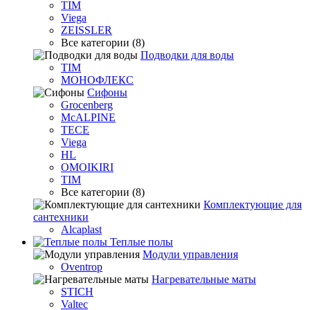
TIM
Viega
ZEISSLER
Все категории (8)
Подводки для воды
TIM
МОНОФЛЕКС
Сифоны
Grocenberg
McALPINE
TECE
Viega
HL
OMOIKIRI
TIM
Все категории (8)
Комплектующие для
сантехники
Alcaplast
Теплые полы
Модули управления
Oventrop
Нагревательные маты
STICH
Valtec