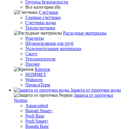
Группы безопасности
Все категории (8)
Счетчики
Газовые счетчики
Счетчики воды
Теплосчетчики
Расходные материалы
Реагенты
Шумоизоляция для труб
Уплотнительные материалы
Скотч
Теплоносители
Прочее
Крепеж
HOMMET
Walraven
ПроксиТерм
Защита от протечки воды
Защита от протечки
Neptun
Aquacontrol
Bugatti Smart+
Profi Base
Profi Smart+
Bugatti Base