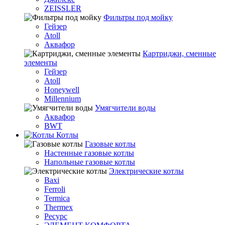
ZEISSLER
Фильтры под мойку
Гейзер
Atoll
Аквафор
Картриджи, сменные
элементы
Гейзер
Atoll
Honeywell
Millennium
Умягчители воды
Аквафор
BWT
Котлы
Гaзовые котлы
Настенные газовые котлы
Напольные газовые котлы
Электрические котлы
Baxi
Ferroli
Termica
Thermex
Ресурс