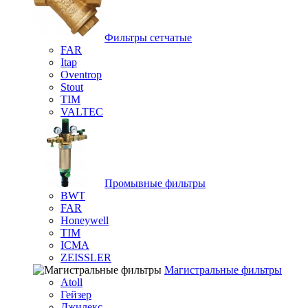
Фильтры сетчатые
FAR
Itap
Oventrop
Stout
TIM
VALTEC
Промывные фильтры
BWT
FAR
Honeywell
TIM
ICMA
ZEISSLER
Магистральные фильтры
Atoll
Гейзер
Джилекс