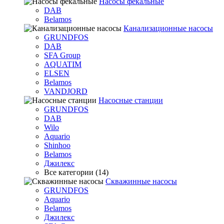
Насосы фекальные
DAB
Belamos
Канализационные насосы
GRUNDFOS
DAB
SFA Group
AQUATIM
ELSEN
Belamos
VANDJORD
Насосные станции
GRUNDFOS
DAB
Wilo
Aquario
Shinhoo
Belamos
Джилекс
Все категории (14)
Скважинные насосы
GRUNDFOS
Aquario
Belamos
Джилекс