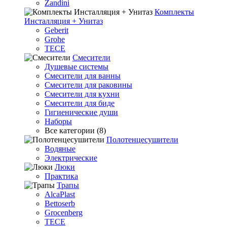
Zandini
Комплекты
Инсталляция + Унитаз
Geberit
Grohe
TECE
Смесители
Душевые системы
Смесители для ванны
Смесители для раковины
Смесители для кухни
Смесители для биде
Гигиенические души
Наборы
Все категории (8)
Полотенцесушители
Водяные
Электрические
Люки
Практика
Трапы
AlcaPlast
Bettoserb
Grocenberg
TECE