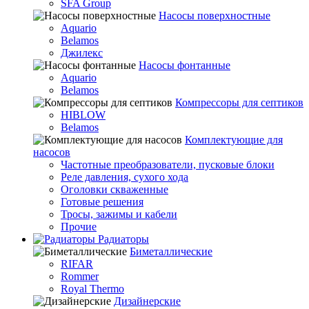
SFA Group
Насосы поверхностные
Aquario
Belamos
Джилекс
Насосы фонтанные
Aquario
Belamos
Компрессоры для септиков
HIBLOW
Belamos
Комплектующие для
насосов
Частотные преобразователи, пусковые блоки
Реле давления, сухого хода
Оголовки скваженные
Готовые решения
Тросы, зажимы и кабели
Прочие
Радиаторы
Биметаллические
RIFAR
Rommer
Royal Thermo
Дизайнерские