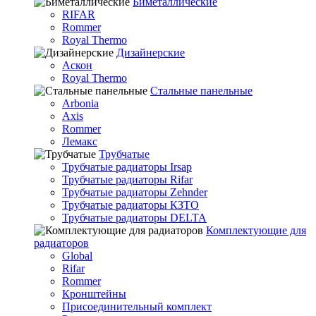
Биметаллические
RIFAR
Rommer
Royal Thermo
Дизайнерские
Аскон
Royal Thermo
Стальные панельные
Arbonia
Axis
Rommer
Лемакс
Трубчатые
Трубчатые радиаторы Irsap
Трубчатые радиаторы Rifar
Трубчатые радиаторы Zehnder
Трубчатые радиаторы КЗТО
Трубчатые радиаторы DELTA
Комплектующие для
радиаторов
Global
Rifar
Rommer
Кронштейны
Присоединительный комплект