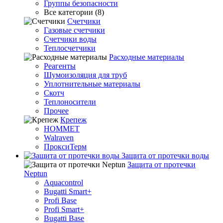
Группы безопасности
Все категории (8)
Счетчики
Газовые счетчики
Счетчики воды
Теплосчетчики
Расходные материалы
Реагенты
Шумоизоляция для труб
Уплотнительные материалы
Скотч
Теплоносители
Прочее
Крепеж
HOMMET
Walraven
ПроксиТерм
Защита от протечки воды
Защита от протечки
Neptun
Aquacontrol
Bugatti Smart+
Profi Base
Profi Smart+
Bugatti Base