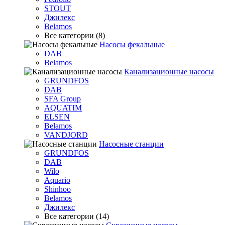
STOUT
Джилекс
Belamos
Все категории (8)
Насосы фекальные
DAB
Belamos
Канализационные насосы
GRUNDFOS
DAB
SFA Group
AQUATIM
ELSEN
Belamos
VANDJORD
Насосные станции
GRUNDFOS
DAB
Wilo
Aquario
Shinhoo
Belamos
Джилекс
Все категории (14)