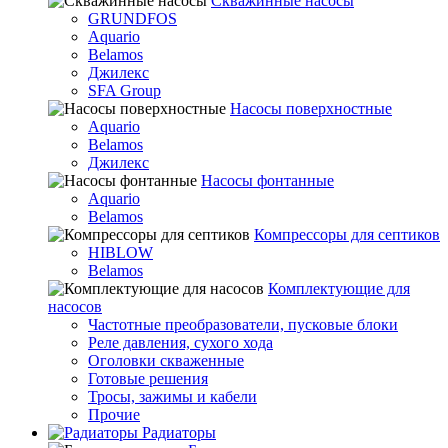
Скважинные насосы
GRUNDFOS
Aquario
Belamos
Джилекс
SFA Group
Насосы поверхностные
Aquario
Belamos
Джилекс
Насосы фонтанные
Aquario
Belamos
Компрессоры для септиков
HIBLOW
Belamos
Комплектующие для
насосов
Частотные преобразователи, пусковые блоки
Реле давления, сухого хода
Оголовки скваженные
Готовые решения
Тросы, зажимы и кабели
Прочие
Радиаторы