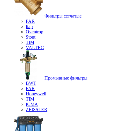
Фильтры сетчатые
FAR
Itap
Oventrop
Stout
TIM
VALTEC
Промывные фильтры
BWT
FAR
Honeywell
TIM
ICMA
ZEISSLER