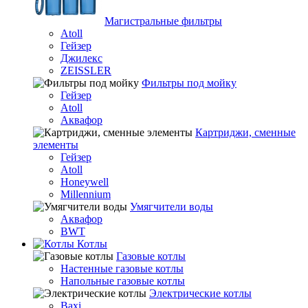
Магистральные фильтры
Atoll
Гейзер
Джилекс
ZEISSLER
Фильтры под мойку
Гейзер
Atoll
Аквафор
Картриджи, сменные
элементы
Гейзер
Atoll
Honeywell
Millennium
Умягчители воды
Аквафор
BWT
Котлы
Гaзовые котлы
Настенные газовые котлы
Напольные газовые котлы
Электрические котлы
Baxi