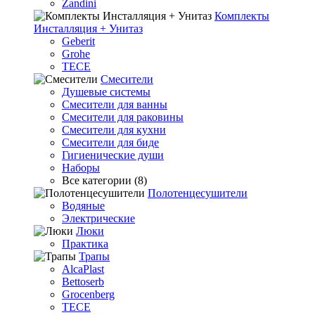
Zandini
Комплекты
Инсталляция + Унитаз
Geberit
Grohe
TECE
Смесители
Душевые системы
Смесители для ванны
Смесители для раковины
Смесители для кухни
Смесители для биде
Гигиенические души
Наборы
Все категории (8)
Полотенцесушители
Водяные
Электрические
Люки
Практика
Трапы
AlcaPlast
Bettoserb
Grocenberg
TECE