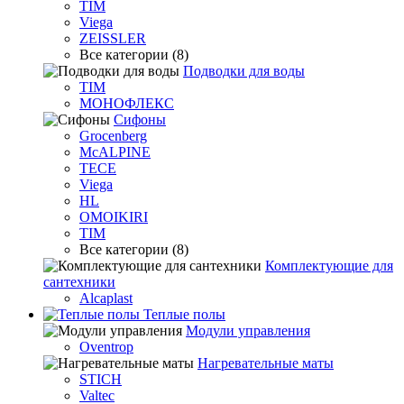
TIM
Viega
ZEISSLER
Все категории (8)
Подводки для воды
TIM
МОНОФЛЕКС
Сифоны
Grocenberg
McALPINE
TECE
Viega
HL
OMOIKIRI
TIM
Все категории (8)
Комплектующие для
сантехники
Alcaplast
Теплые полы
Модули управления
Oventrop
Нагревательные маты
STICH
Valtec