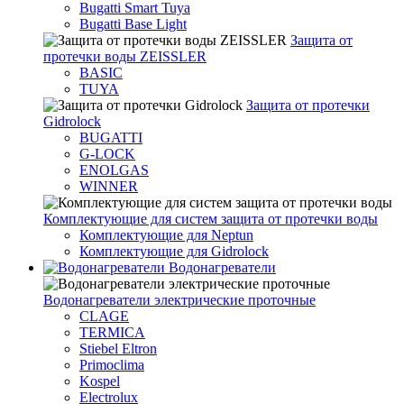
Bugatti Smart Tuya
Bugatti Base Light
Защита от
протечки воды ZEISSLER
BASIC
TUYA
Защита от протечки
Gidrolock
BUGATTI
G-LOCK
ENOLGAS
WINNER
Комплектующие для систем защита от протечки воды
Комплектующие для Neptun
Комплектующие для Gidrolock
Водонагреватели
Водонагреватeли электрические проточные
CLAGE
TERMICA
Stiebel Eltron
Primoclima
Kospel
Electrolux