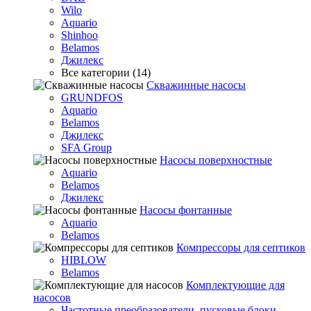
Wilo
Aquario
Shinhoo
Belamos
Джилекс
Все категории (14)
Скважинные насосы
GRUNDFOS
Aquario
Belamos
Джилекс
SFA Group
Насосы поверхностные
Aquario
Belamos
Джилекс
Насосы фонтанные
Aquario
Belamos
Компрессоры для септиков
HIBLOW
Belamos
Комплектующие для
насосов
Частотные преобразователи, пусковые блоки