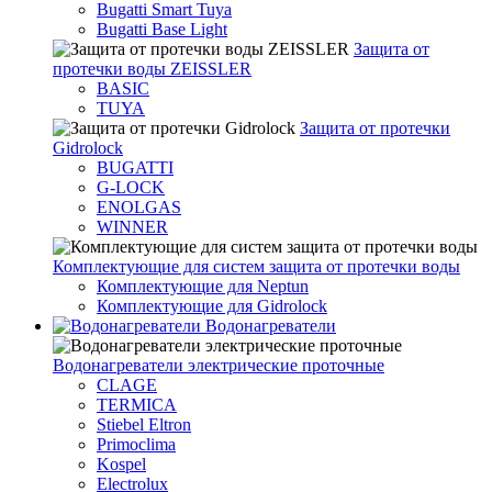
Bugatti Smart Tuya
Bugatti Base Light
Защита от
протечки воды ZEISSLER
BASIC
TUYA
Защита от протечки
Gidrolock
BUGATTI
G-LOCK
ENOLGAS
WINNER
Комплектующие для систем защита от протечки воды
Комплектующие для Neptun
Комплектующие для Gidrolock
Водонагреватели
Водонагреватeли электрические проточные
CLAGE
TERMICA
Stiebel Eltron
Primoclima
Kospel
Electrolux