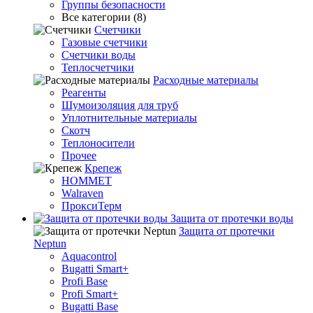
Группы безопасности
Все категории (8)
Счетчики
Газовые счетчики
Счетчики воды
Теплосчетчики
Расходные материалы
Реагенты
Шумоизоляция для труб
Уплотнительные материалы
Скотч
Теплоносители
Прочее
Крепеж
HOMMET
Walraven
ПроксиТерм
Защита от протечки воды
Защита от протечки
Neptun
Aquacontrol
Bugatti Smart+
Profi Base
Profi Smart+
Bugatti Base