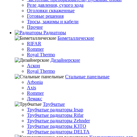
Реле давления, сухого хода
Оголовки скваженные
Готовые решения
Тросы, зажимы и кабели
Прочие
Радиаторы
Биметаллические
RIFAR
Rommer
Royal Thermo
Дизайнерские
Аскон
Royal Thermo
Стальные панельные
Arbonia
Axis
Rommer
Лемакс
Трубчатые
Трубчатые радиаторы Irsap
Трубчатые радиаторы Rifar
Трубчатые радиаторы Zehnder
Трубчатые радиаторы КЗТО
Трубчатые радиаторы DELTA