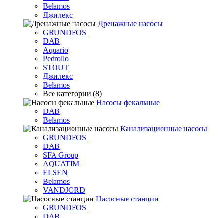
Belamos
Джилекс
Дренажные насосы
GRUNDFOS
DAB
Aquario
Pedrollo
STOUT
Джилекс
Belamos
Все категории (8)
Насосы фекальные
DAB
Belamos
Канализационные насосы
GRUNDFOS
DAB
SFA Group
AQUATIM
ELSEN
Belamos
VANDJORD
Насосные станции
GRUNDFOS
DAB