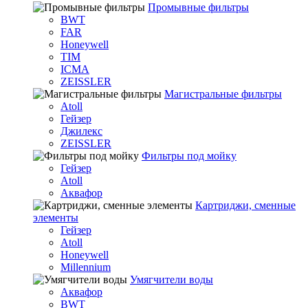
Промывные фильтры
BWT
FAR
Honeywell
TIM
ICMA
ZEISSLER
Магистральные фильтры
Atoll
Гейзер
Джилекс
ZEISSLER
Фильтры под мойку
Гейзер
Atoll
Аквафор
Картриджи, сменные
элементы
Гейзер
Atoll
Honeywell
Millennium
Умягчители воды
Аквафор
BWT