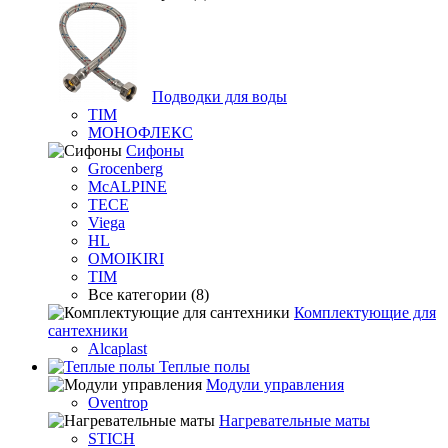
Подводки для воды
TIM
МОНОФЛЕКС
Сифоны
Grocenberg
McALPINE
TECE
Viega
HL
OMOIKIRI
TIM
Все категории (8)
Комплектующие для
сантехники
Alcaplast
Теплые полы
Модули управления
Oventrop
Нагревательные маты
STICH