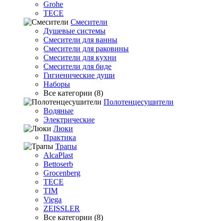
Grohe
TECE
Смесители
Душевые системы
Смесители для ванны
Смесители для раковины
Смесители для кухни
Смесители для биде
Гигиенические души
Наборы
Все категории (8)
Полотенцесушители
Водяные
Электрические
Люки
Практика
Трапы
AlcaPlast
Bettoserb
Grocenberg
TECE
TIM
Viega
ZEISSLER
Все категории (8)