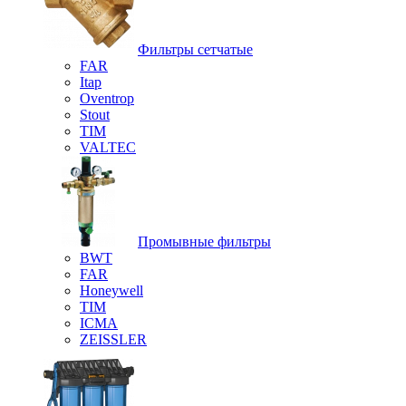
Фильтры сетчатые
FAR
Itap
Oventrop
Stout
TIM
VALTEC
Промывные фильтры
BWT
FAR
Honeywell
TIM
ICMA
ZEISSLER