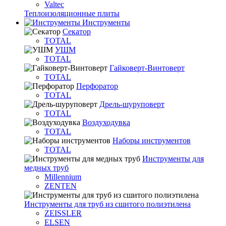
Valtec
Теплоизоляционные плиты
Инструменты
Секатор
TOTAL
УШМ
TOTAL
Гайковерт-Винтоверт
TOTAL
Перфоратор
TOTAL
Дрель-шуруповерт
TOTAL
Воздуходувка
TOTAL
Наборы инструментов
TOTAL
Инструменты для
медных труб
Millennium
ZENTEN
Инструменты для труб из сшитого полиэтилена
ZEISSLER
ELSEN