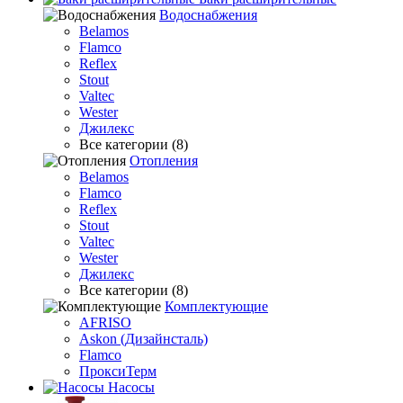
Водоснабжения
Belamos
Flamco
Reflex
Stout
Valtec
Wester
Джилекс
Все категории (8)
Отопления
Belamos
Flamco
Reflex
Stout
Valtec
Wester
Джилекс
Все категории (8)
Комплектующие
AFRISO
Askon (Дизайнсталь)
Flamco
ПроксиТерм
Насосы