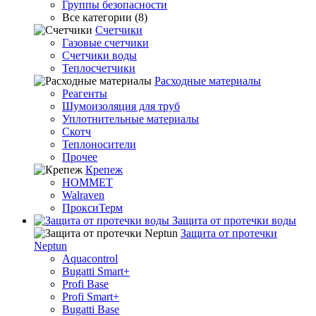
Группы безопасности
Все категории (8)
Счетчики
Газовые счетчики
Счетчики воды
Теплосчетчики
Расходные материалы
Реагенты
Шумоизоляция для труб
Уплотнительные материалы
Скотч
Теплоносители
Прочее
Крепеж
HOMMET
Walraven
ПроксиТерм
Защита от протечки воды
Защита от протечки
Neptun
Aquacontrol
Bugatti Smart+
Profi Base
Profi Smart+
Bugatti Base