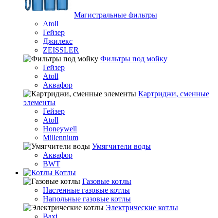
Магистральные фильтры
Atoll
Гейзер
Джилекс
ZEISSLER
Фильтры под мойку
Гейзер
Atoll
Аквафор
Картриджи, сменные
элементы
Гейзер
Atoll
Honeywell
Millennium
Умягчители воды
Аквафор
BWT
Котлы
Гaзовые котлы
Настенные газовые котлы
Напольные газовые котлы
Электрические котлы
Baxi