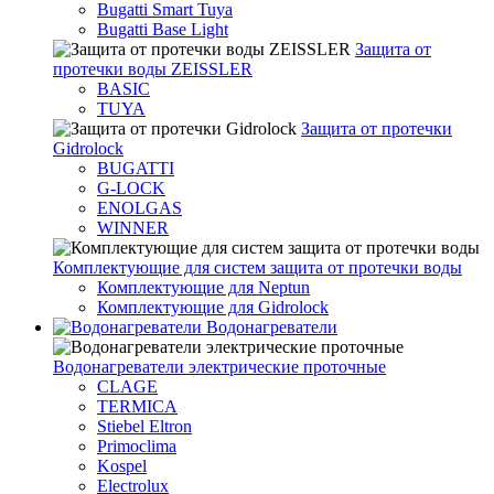
Bugatti Smart Tuya
Bugatti Base Light
Защита от
протечки воды ZEISSLER
BASIC
TUYA
Защита от протечки
Gidrolock
BUGATTI
G-LOCK
ENOLGAS
WINNER
Комплектующие для систем защита от протечки воды
Комплектующие для Neptun
Комплектующие для Gidrolock
Водонагреватели
Водонагреватeли электрические проточные
CLAGE
TERMICA
Stiebel Eltron
Primoclima
Kospel
Electrolux