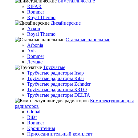
Биметаллические
RIFAR
Rommer
Royal Thermo
Дизайнерские
Аскон
Royal Thermo
Стальные панельные
Arbonia
Axis
Rommer
Лемакс
Трубчатые
Трубчатые радиаторы Irsap
Трубчатые радиаторы Rifar
Трубчатые радиаторы Zehnder
Трубчатые радиаторы КЗТО
Трубчатые радиаторы DELTA
Комплектующие для
радиаторов
Global
Rifar
Rommer
Кронштейны
Присоединительный комплект