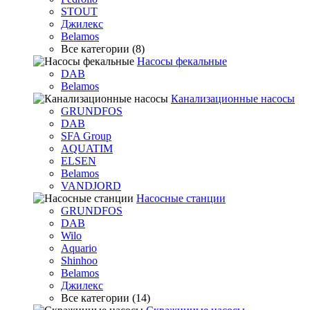
STOUT
Джилекс
Belamos
Все категории (8)
Насосы фекальные
DAB
Belamos
Канализационные насосы
GRUNDFOS
DAB
SFA Group
AQUATIM
ELSEN
Belamos
VANDJORD
Насосные станции
GRUNDFOS
DAB
Wilo
Aquario
Shinhoo
Belamos
Джилекс
Все категории (14)