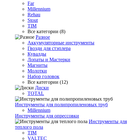
Far
Millennium
Rehau
Stout
TIM
Все категории (8)
Разное
Аккумуляторные инструменты
Гвозди для стэплера
Кувалды
Лопаты и Мастерки
Магниты
Молотки
Набор головок
Все категории (12)
Диски
TOTAL
Инструменты для полипропиленовых труб
Millennium
Инструменты для опрессовки
Инструменты для
теплого пола
TIM
VALTEC