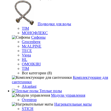
Подводки для воды
TIM
МОНОФЛЕКС
Сифоны
Grocenberg
McALPINE
TECE
Viega
HL
OMOIKIRI
TIM
Все категории (8)
Комплектующие для
сантехники
Alcaplast
Теплые полы
Модули управления
Oventrop
Нагревательные маты
STICH