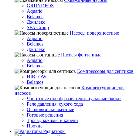
Скважинные насосы
GRUNDFOS
Aquario
Belamos
Джилекс
SFA Group
Насосы поверхностные
Aquario
Belamos
Джилекс
Насосы фонтанные
Aquario
Belamos
Компрессоры для септиков
HIBLOW
Belamos
Комплектующие для
насосов
Частотные преобразователи, пусковые блоки
Реле давления, сухого хода
Оголовки скваженные
Готовые решения
Тросы, зажимы и кабели
Прочие
Радиаторы