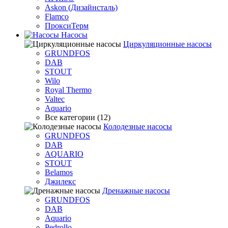
Askon (Дизайнсталь)
Flamco
ПроксиТерм
Насосы
Циркуляционные насосы
GRUNDFOS
DAB
STOUT
Wilo
Royal Thermo
Valtec
Aquario
Все категории (12)
Колодезные насосы
GRUNDFOS
DAB
AQUARIO
STOUT
Belamos
Джилекс
Дренажные насосы
GRUNDFOS
DAB
Aquario
Pedrollo