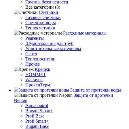
Группы безопасности
Все категории (8)
Счетчики
Газовые счетчики
Счетчики воды
Теплосчетчики
Расходные материалы
Реагенты
Шумоизоляция для труб
Уплотнительные материалы
Скотч
Теплоносители
Прочее
Крепеж
HOMMET
Walraven
ПроксиТерм
Защита от протечки воды
Защита от протечки
Neptun
Aquacontrol
Bugatti Smart+
Profi Base
Profi Smart+
Bugatti Base