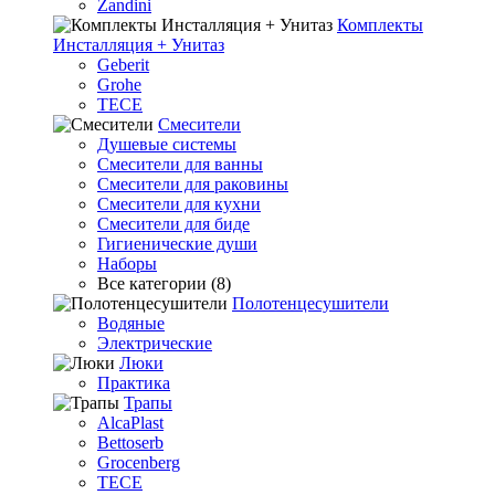
Zandini
Комплекты
Инсталляция + Унитаз
Geberit
Grohe
TECE
Смесители
Душевые системы
Смесители для ванны
Смесители для раковины
Смесители для кухни
Смесители для биде
Гигиенические души
Наборы
Все категории (8)
Полотенцесушители
Водяные
Электрические
Люки
Практика
Трапы
AlcaPlast
Bettoserb
Grocenberg
TECE