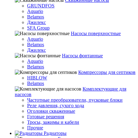
Скважинные насосы
GRUNDFOS
Aquario
Belamos
Джилекс
SFA Group
Насосы поверхностные
Aquario
Belamos
Джилекс
Насосы фонтанные
Aquario
Belamos
Компрессоры для септиков
HIBLOW
Belamos
Комплектующие для
насосов
Частотные преобразователи, пусковые блоки
Реле давления, сухого хода
Оголовки скваженные
Готовые решения
Тросы, зажимы и кабели
Прочие
Радиаторы