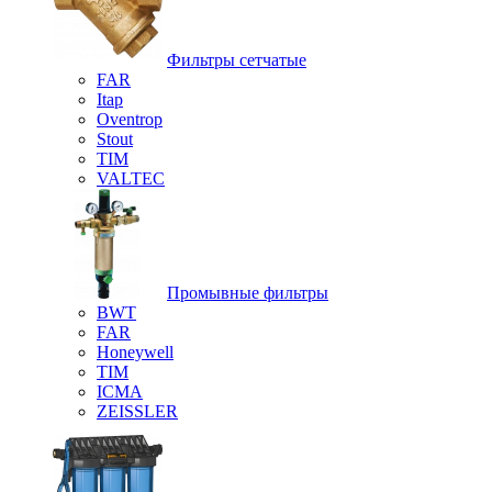
Фильтры сетчатые
FAR
Itap
Oventrop
Stout
TIM
VALTEC
Промывные фильтры
BWT
FAR
Honeywell
TIM
ICMA
ZEISSLER