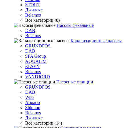
STOUT
Джилекс
Belamos
Все категории (8)
Насосы фекальные
DAB
Belamos
Канализационные насосы
GRUNDFOS
DAB
SFA Group
AQUATIM
ELSEN
Belamos
VANDJORD
Насосные станции
GRUNDFOS
DAB
Wilo
Aquario
Shinhoo
Belamos
Джилекс
Все категории (14)