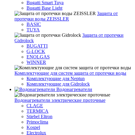
Bugatti Smart Tuya
Bugatti Base Light
Защита от
протечки воды ZEISSLER
BASIC
TUYA
Защита от протечки
Gidrolock
BUGATTI
G-LOCK
ENOLGAS
WINNER
Комплектующие для систем защита от протечки воды
Комплектующие для Neptun
Комплектующие для Gidrolock
Водонагреватели
Водонагреватeли электрические проточные
CLAGE
TERMICA
Stiebel Eltron
Primoclima
Kospel
Electrolux