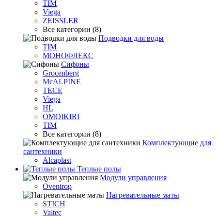
TIM
Viega
ZEISSLER
Все категории (8)
Подводки для воды
TIM
МОНОФЛЕКС
Сифоны
Grocenberg
McALPINE
TECE
Viega
HL
OMOIKIRI
TIM
Все категории (8)
Комплектующие для
сантехники
Alcaplast
Теплые полы
Модули управления
Oventrop
Нагревательные маты
STICH
Valtec