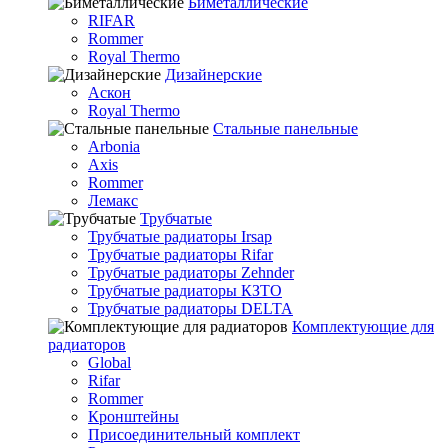
Биметаллические
RIFAR
Rommer
Royal Thermo
Дизайнерские
Аскон
Royal Thermo
Стальные панельные
Arbonia
Axis
Rommer
Лемакс
Трубчатые
Трубчатые радиаторы Irsap
Трубчатые радиаторы Rifar
Трубчатые радиаторы Zehnder
Трубчатые радиаторы КЗТО
Трубчатые радиаторы DELTA
Комплектующие для
радиаторов
Global
Rifar
Rommer
Кронштейны
Присоединительный комплект