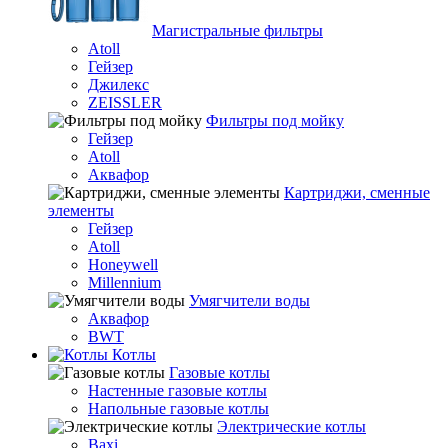
Магистральные фильтры
Atoll
Гейзер
Джилекс
ZEISSLER
Фильтры под мойку
Гейзер
Atoll
Аквафор
Картриджи, сменные
элементы
Гейзер
Atoll
Honeywell
Millennium
Умягчители воды
Аквафор
BWT
Котлы
Гaзовые котлы
Настенные газовые котлы
Напольные газовые котлы
Электрические котлы
Baxi