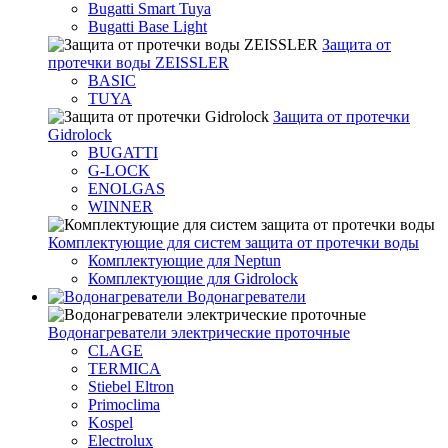
Bugatti Smart Tuya
Bugatti Base Light
Защита от
протечки воды ZEISSLER
BASIC
TUYA
Защита от протечки
Gidrolock
BUGATTI
G-LOCK
ENOLGAS
WINNER
Комплектующие для систем защита от протечки воды
Комплектующие для Neptun
Комплектующие для Gidrolock
Водонагреватели
Водонагреватeли электрические проточные
CLAGE
TERMICA
Stiebel Eltron
Primoclima
Kospel
Electrolux