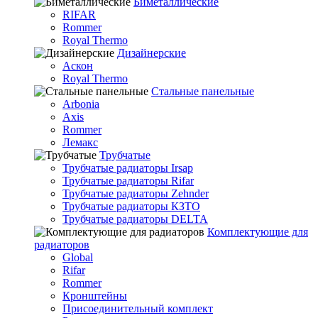
Биметаллические
RIFAR
Rommer
Royal Thermo
Дизайнерские
Аскон
Royal Thermo
Стальные панельные
Arbonia
Axis
Rommer
Лемакс
Трубчатые
Трубчатые радиаторы Irsap
Трубчатые радиаторы Rifar
Трубчатые радиаторы Zehnder
Трубчатые радиаторы КЗТО
Трубчатые радиаторы DELTA
Комплектующие для
радиаторов
Global
Rifar
Rommer
Кронштейны
Присоединительный комплект