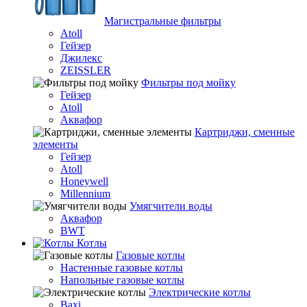
Магистральные фильтры
Atoll
Гейзер
Джилекс
ZEISSLER
Фильтры под мойку
Гейзер
Atoll
Аквафор
Картриджи, сменные
элементы
Гейзер
Atoll
Honeywell
Millennium
Умягчители воды
Аквафор
BWT
Котлы
Гaзовые котлы
Настенные газовые котлы
Напольные газовые котлы
Электрические котлы
Baxi