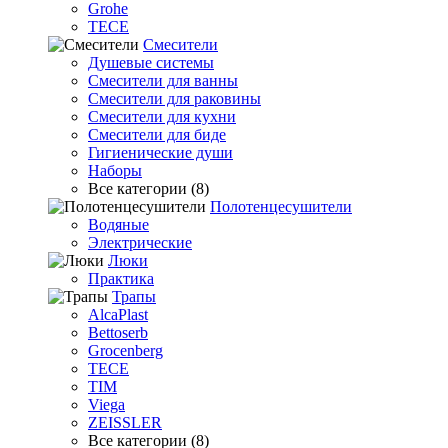
Grohe
TECE
Смесители
Душевые системы
Смесители для ванны
Смесители для раковины
Смесители для кухни
Смесители для биде
Гигиенические души
Наборы
Все категории (8)
Полотенцесушители
Водяные
Электрические
Люки
Практика
Трапы
AlcaPlast
Bettoserb
Grocenberg
TECE
TIM
Viega
ZEISSLER
Все категории (8)