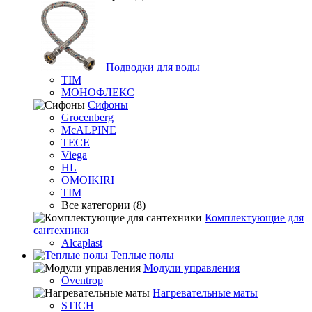
Подводки для воды
TIM
МОНОФЛЕКС
Сифоны
Grocenberg
McALPINE
TECE
Viega
HL
OMOIKIRI
TIM
Все категории (8)
Комплектующие для
сантехники
Alcaplast
Теплые полы
Модули управления
Oventrop
Нагревательные маты
STICH