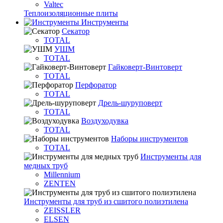
Valtec
Теплоизоляционные плиты
Инструменты
Секатор
TOTAL
УШМ
TOTAL
Гайковерт-Винтоверт
TOTAL
Перфоратор
TOTAL
Дрель-шуруповерт
TOTAL
Воздуходувка
TOTAL
Наборы инструментов
TOTAL
Инструменты для
медных труб
Millennium
ZENTEN
Инструменты для труб из сшитого полиэтилена
ZEISSLER
ELSEN