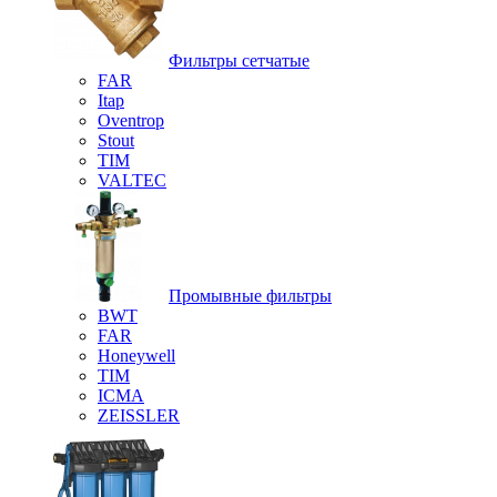
Фильтры сетчатые
FAR
Itap
Oventrop
Stout
TIM
VALTEC
Промывные фильтры
BWT
FAR
Honeywell
TIM
ICMA
ZEISSLER