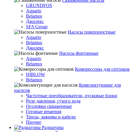
Скважинные насосы
GRUNDFOS
Aquario
Belamos
Джилекс
SFA Group
Насосы поверхностные
Aquario
Belamos
Джилекс
Насосы фонтанные
Aquario
Belamos
Компрессоры для септиков
HIBLOW
Belamos
Комплектующие для
насосов
Частотные преобразователи, пусковые блоки
Реле давления, сухого хода
Оголовки скваженные
Готовые решения
Тросы, зажимы и кабели
Прочие
Радиаторы