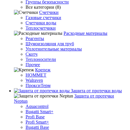
Группы безопасности
Все категории (8)
Счетчики
Газовые счетчики
Счетчики воды
Теплосчетчики
Расходные материалы
Реагенты
Шумоизоляция для труб
Уплотнительные материалы
Скотч
Теплоносители
Прочее
Крепеж
HOMMET
Walraven
ПроксиТерм
Защита от протечки воды
Защита от протечки
Neptun
Aquacontrol
Bugatti Smart+
Profi Base
Profi Smart+
Bugatti Base