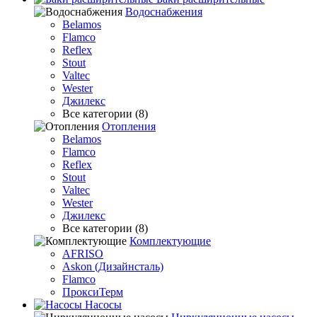
Водоснабжения
Belamos
Flamco
Reflex
Stout
Valtec
Wester
Джилекс
Все категории (8)
Отопления
Belamos
Flamco
Reflex
Stout
Valtec
Wester
Джилекс
Все категории (8)
Комплектующие
AFRISO
Askon (Дизайнсталь)
Flamco
ПроксиТерм
Насосы