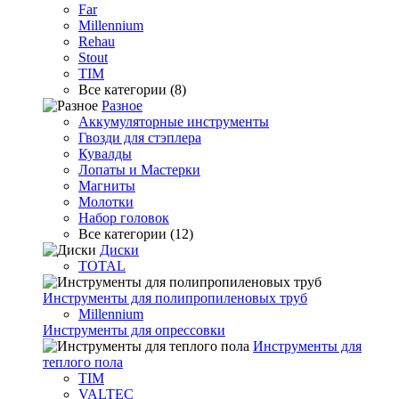
Far
Millennium
Rehau
Stout
TIM
Все категории (8)
Разное
Аккумуляторные инструменты
Гвозди для стэплера
Кувалды
Лопаты и Мастерки
Магниты
Молотки
Набор головок
Все категории (12)
Диски
TOTAL
Инструменты для полипропиленовых труб
Millennium
Инструменты для опрессовки
Инструменты для
теплого пола
TIM
VALTEC