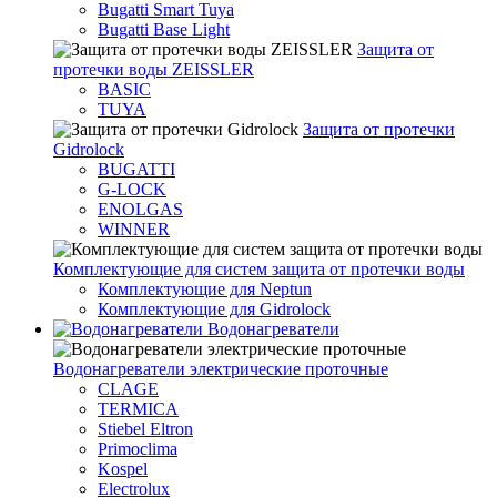
Bugatti Smart Tuya
Bugatti Base Light
Защита от
протечки воды ZEISSLER
BASIC
TUYA
Защита от протечки
Gidrolock
BUGATTI
G-LOCK
ENOLGAS
WINNER
Комплектующие для систем защита от протечки воды
Комплектующие для Neptun
Комплектующие для Gidrolock
Водонагреватели
Водонагреватeли электрические проточные
CLAGE
TERMICA
Stiebel Eltron
Primoclima
Kospel
Electrolux