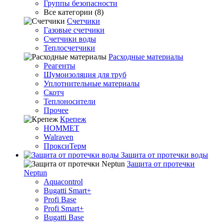
Группы безопасности
Все категории (8)
Счетчики
Газовые счетчики
Счетчики воды
Теплосчетчики
Расходные материалы
Реагенты
Шумоизоляция для труб
Уплотнительные материалы
Скотч
Теплоносители
Прочее
Крепеж
HOMMET
Walraven
ПроксиТерм
Защита от протечки воды
Защита от протечки
Neptun
Aquacontrol
Bugatti Smart+
Profi Base
Profi Smart+
Bugatti Base