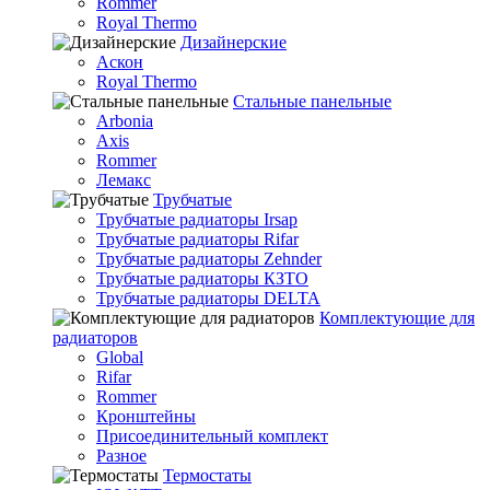
Rommer
Royal Thermo
Дизайнерские
Аскон
Royal Thermo
Стальные панельные
Arbonia
Axis
Rommer
Лемакс
Трубчатые
Трубчатые радиаторы Irsap
Трубчатые радиаторы Rifar
Трубчатые радиаторы Zehnder
Трубчатые радиаторы КЗТО
Трубчатые радиаторы DELTA
Комплектующие для
радиаторов
Global
Rifar
Rommer
Кронштейны
Присоединительный комплект
Разное
Термостаты