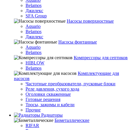
Aquario
Belamos
Джилекс
SFA Group
Насосы поверхностные
Aquario
Belamos
Джилекс
Насосы фонтанные
Aquario
Belamos
Компрессоры для септиков
HIBLOW
Belamos
Комплектующие для
насосов
Частотные преобразователи, пусковые блоки
Реле давления, сухого хода
Оголовки скваженные
Готовые решения
Тросы, зажимы и кабели
Прочие
Радиаторы
Биметаллические
RIFAR