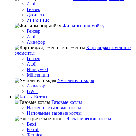
Atoll
Гейзер
Джилекс
ZEISSLER
Фильтры под мойку
Гейзер
Atoll
Аквафор
Картриджи, сменные
элементы
Гейзер
Atoll
Honeywell
Millennium
Умягчители воды
Аквафор
BWT
Котлы
Гaзовые котлы
Настенные газовые котлы
Напольные газовые котлы
Электрические котлы
Baxi
Ferroli
Termica