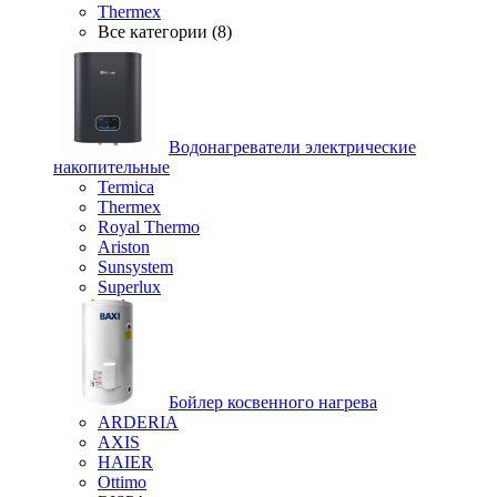
Thermex
Все категории (8)
Водонагреватели электрические
накопительные
Termica
Thermex
Royal Thermo
Ariston
Sunsystem
Superlux
Бойлер косвенного нагрева
ARDERIA
AXIS
HAIER
Ottimo