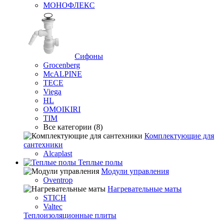
МОНОФЛЕКС
Сифоны
Grocenberg
McALPINE
TECE
Viega
HL
OMOIKIRI
TIM
Все категории (8)
Комплектующие для
сантехники
Alcaplast
Теплые полы
Модули управления
Oventrop
Нагревательные маты
STICH
Valtec
Теплоизоляционные плиты