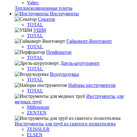
Valtec
Теплоизоляционные плиты
Инструменты
Секатор
TOTAL
УШМ
TOTAL
Гайковерт-Винтоверт
TOTAL
Перфоратор
TOTAL
Дрель-шуруповерт
TOTAL
Воздуходувка
TOTAL
Наборы инструментов
TOTAL
Инструменты для
медных труб
Millennium
ZENTEN
Инструменты для труб из сшитого полиэтилена
ZEISSLER
ELSEN