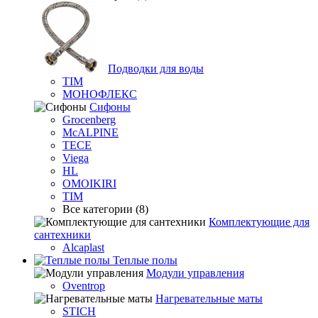
Подводки для воды
TIM
МОНОФЛЕКС
Сифоны
Grocenberg
McALPINE
TECE
Viega
HL
OMOIKIRI
TIM
Все категории (8)
Комплектующие для
сантехники
Alcaplast
Теплые полы
Модули управления
Oventrop
Нагревательные маты
STICH