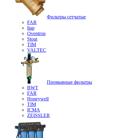
Фильтры сетчатые
FAR
Itap
Oventrop
Stout
TIM
VALTEC
Промывные фильтры
BWT
FAR
Honeywell
TIM
ICMA
ZEISSLER