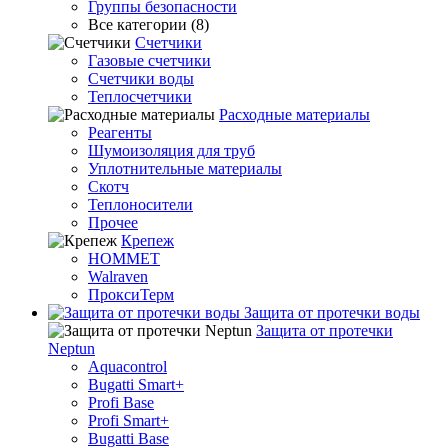
Группы безопасности
Все категории (8)
Счетчики
Газовые счетчики
Счетчики воды
Теплосчетчики
Расходные материалы
Реагенты
Шумоизоляция для труб
Уплотнительные материалы
Скотч
Теплоносители
Прочее
Крепеж
HOMMET
Walraven
ПроксиТерм
Защита от протечки воды
Защита от протечки
Neptun
Aquacontrol
Bugatti Smart+
Profi Base
Profi Smart+
Bugatti Base