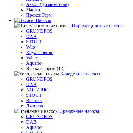
Askon (Дизайнсталь)
Flamco
ПроксиТерм
Насосы
Циркуляционные насосы
GRUNDFOS
DAB
STOUT
Wilo
Royal Thermo
Valtec
Aquario
Все категории (12)
Колодезные насосы
GRUNDFOS
DAB
AQUARIO
STOUT
Belamos
Джилекс
Дренажные насосы
GRUNDFOS
DAB
Aquario
Pedrollo