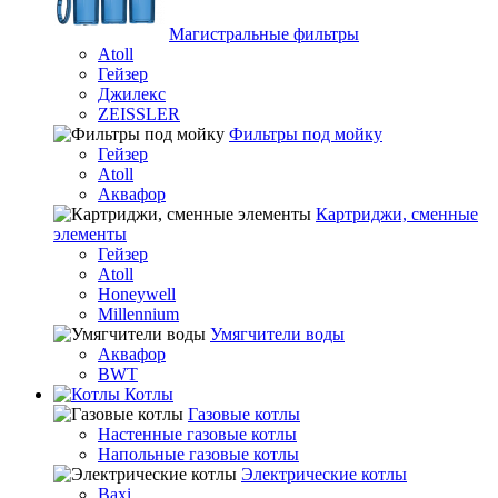
Магистральные фильтры
Atoll
Гейзер
Джилекс
ZEISSLER
Фильтры под мойку
Гейзер
Atoll
Аквафор
Картриджи, сменные
элементы
Гейзер
Atoll
Honeywell
Millennium
Умягчители воды
Аквафор
BWT
Котлы
Гaзовые котлы
Настенные газовые котлы
Напольные газовые котлы
Электрические котлы
Baxi