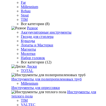
Far
Millennium
Rehau
Stout
TIM
Все категории (8)
Разное
Аккумуляторные инструменты
Гвозди для стэплера
Кувалды
Лопаты и Мастерки
Магниты
Молотки
Набор головок
Все категории (12)
Диски
TOTAL
Инструменты для полипропиленовых труб
Millennium
Инструменты для опрессовки
Инструменты для
теплого пола
TIM
VALTEC