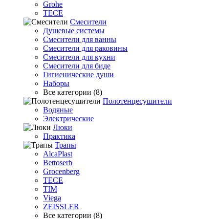
Grohe
TECE
Смесители
Душевые системы
Смесители для ванны
Смесители для раковины
Смесители для кухни
Смесители для биде
Гигиенические души
Наборы
Все категории (8)
Полотенцесушители
Водяные
Электрические
Люки
Практика
Трапы
AlcaPlast
Bettoserb
Grocenberg
TECE
TIM
Viega
ZEISSLER
Все категории (8)