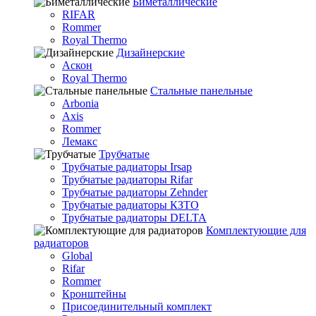
Биметаллические
RIFAR
Rommer
Royal Thermo
Дизайнерские
Аскон
Royal Thermo
Стальные панельные
Arbonia
Axis
Rommer
Лемакс
Трубчатые
Трубчатые радиаторы Irsap
Трубчатые радиаторы Rifar
Трубчатые радиаторы Zehnder
Трубчатые радиаторы КЗТО
Трубчатые радиаторы DELTA
Комплектующие для
радиаторов
Global
Rifar
Rommer
Кронштейны
Присоединительный комплект