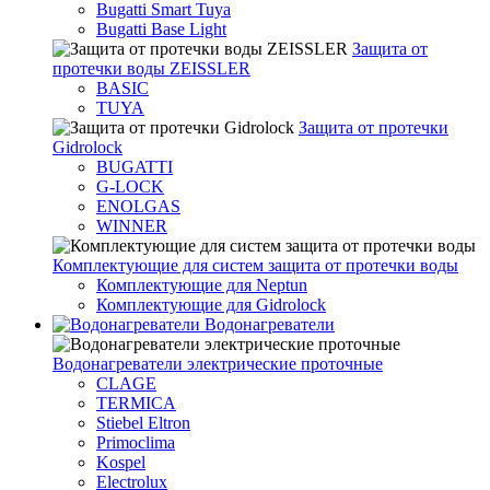
Bugatti Smart Tuya
Bugatti Base Light
Защита от
протечки воды ZEISSLER
BASIC
TUYA
Защита от протечки
Gidrolock
BUGATTI
G-LOCK
ENOLGAS
WINNER
Комплектующие для систем защита от протечки воды
Комплектующие для Neptun
Комплектующие для Gidrolock
Водонагреватели
Водонагреватeли электрические проточные
CLAGE
TERMICA
Stiebel Eltron
Primoclima
Kospel
Electrolux