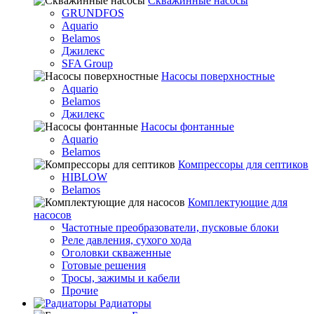
Скважинные насосы
GRUNDFOS
Aquario
Belamos
Джилекс
SFA Group
Насосы поверхностные
Aquario
Belamos
Джилекс
Насосы фонтанные
Aquario
Belamos
Компрессоры для септиков
HIBLOW
Belamos
Комплектующие для
насосов
Частотные преобразователи, пусковые блоки
Реле давления, сухого хода
Оголовки скваженные
Готовые решения
Тросы, зажимы и кабели
Прочие
Радиаторы