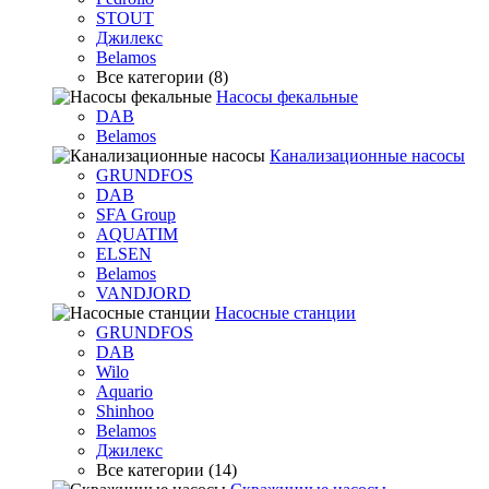
STOUT
Джилекс
Belamos
Все категории (8)
Насосы фекальные
DAB
Belamos
Канализационные насосы
GRUNDFOS
DAB
SFA Group
AQUATIM
ELSEN
Belamos
VANDJORD
Насосные станции
GRUNDFOS
DAB
Wilo
Aquario
Shinhoo
Belamos
Джилекс
Все категории (14)