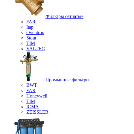
Фильтры сетчатые
FAR
Itap
Oventrop
Stout
TIM
VALTEC
Промывные фильтры
BWT
FAR
Honeywell
TIM
ICMA
ZEISSLER