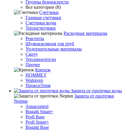
Группы безопасности
Все категории (8)
Счетчики
Газовые счетчики
Счетчики воды
Теплосчетчики
Расходные материалы
Реагенты
Шумоизоляция для труб
Уплотнительные материалы
Скотч
Теплоносители
Прочее
Крепеж
HOMMET
Walraven
ПроксиТерм
Защита от протечки воды
Защита от протечки
Neptun
Aquacontrol
Bugatti Smart+
Profi Base
Profi Smart+
Bugatti Base