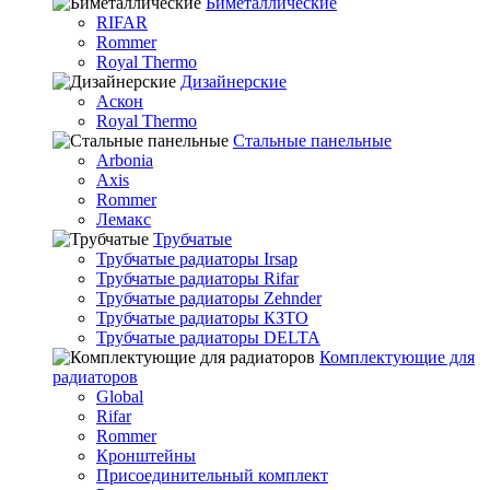
Биметаллические
RIFAR
Rommer
Royal Thermo
Дизайнерские
Аскон
Royal Thermo
Стальные панельные
Arbonia
Axis
Rommer
Лемакс
Трубчатые
Трубчатые радиаторы Irsap
Трубчатые радиаторы Rifar
Трубчатые радиаторы Zehnder
Трубчатые радиаторы КЗТО
Трубчатые радиаторы DELTA
Комплектующие для
радиаторов
Global
Rifar
Rommer
Кронштейны
Присоединительный комплект