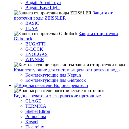
Bugatti Smart Tuya
Bugatti Base Light
Защита от
протечки воды ZEISSLER
BASIC
TUYA
Защита от протечки
Gidrolock
BUGATTI
G-LOCK
ENOLGAS
WINNER
Комплектующие для систем защита от протечки воды
Комплектующие для Neptun
Комплектующие для Gidrolock
Водонагреватели
Водонагреватeли электрические проточные
CLAGE
TERMICA
Stiebel Eltron
Primoclima
Kospel
Electrolux