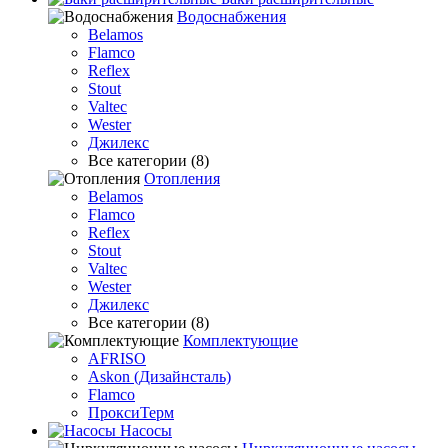
Водоснабжения
Belamos
Flamco
Reflex
Stout
Valtec
Wester
Джилекс
Все категории (8)
Отопления
Belamos
Flamco
Reflex
Stout
Valtec
Wester
Джилекс
Все категории (8)
Комплектующие
AFRISO
Askon (Дизайнсталь)
Flamco
ПроксиТерм
Насосы