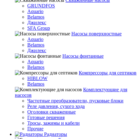
Скважинные насосы
GRUNDFOS
Aquario
Belamos
Джилекс
SFA Group
Насосы поверхностные
Aquario
Belamos
Джилекс
Насосы фонтанные
Aquario
Belamos
Компрессоры для септиков
HIBLOW
Belamos
Комплектующие для
насосов
Частотные преобразователи, пусковые блоки
Реле давления, сухого хода
Оголовки скваженные
Готовые решения
Тросы, зажимы и кабели
Прочие
Радиаторы