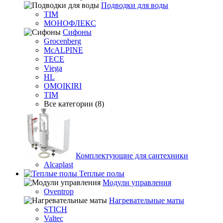
Подводки для воды
TIM
МОНОФЛЕКС
Сифоны
Grocenberg
McALPINE
TECE
Viega
HL
OMOIKIRI
TIM
Все категории (8)
Комплектующие для сантехники
Alcaplast
Теплые полы
Модули управления
Oventrop
Нагревательные маты
STICH
Valtec