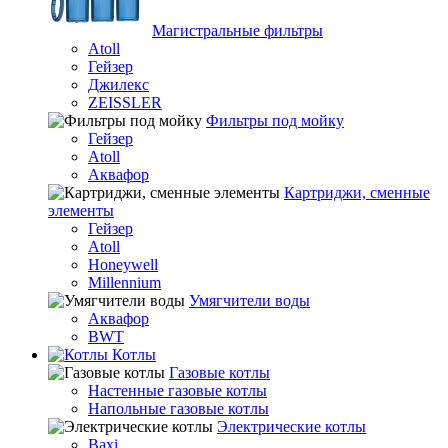
Магистральные фильтры
Atoll
Гейзер
Джилекс
ZEISSLER
Фильтры под мойку
Гейзер
Atoll
Аквафор
Картриджи, сменные
элементы
Гейзер
Atoll
Honeywell
Millennium
Умягчители воды
Аквафор
BWT
Котлы
Гaзовые котлы
Настенные газовые котлы
Напольные газовые котлы
Электрические котлы
Baxi