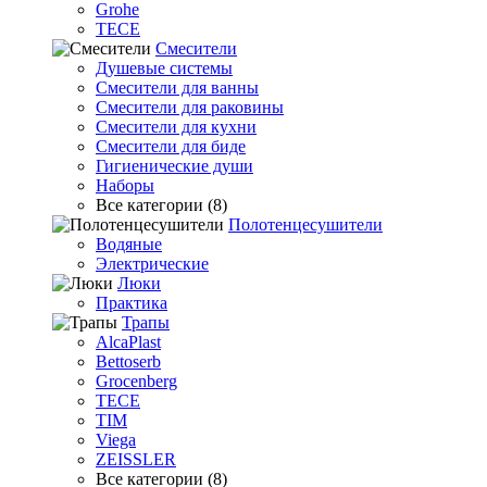
Grohe
TECE
Смесители
Душевые системы
Смесители для ванны
Смесители для раковины
Смесители для кухни
Смесители для биде
Гигиенические души
Наборы
Все категории (8)
Полотенцесушители
Водяные
Электрические
Люки
Практика
Трапы
AlcaPlast
Bettoserb
Grocenberg
TECE
TIM
Viega
ZEISSLER
Все категории (8)