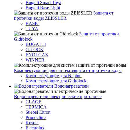
Bugatti Smart Tuya
Bugatti Base Light
Защита от
протечки воды ZEISSLER
BASIC
TUYA
Защита от протечки
Gidrolock
BUGATTI
G-LOCK
ENOLGAS
WINNER
Комплектующие для систем защита от протечки воды
Комплектующие для Neptun
Комплектующие для Gidrolock
Водонагреватели
Водонагреватeли электрические проточные
CLAGE
TERMICA
Stiebel Eltron
Primoclima
Kospel
Electrolux