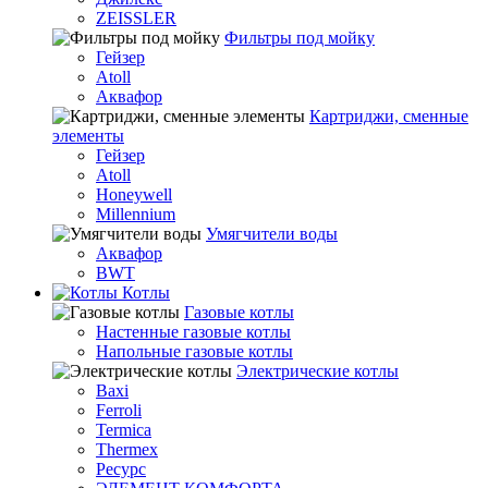
ZEISSLER
Фильтры под мойку
Гейзер
Atoll
Аквафор
Картриджи, сменные
элементы
Гейзер
Atoll
Honeywell
Millennium
Умягчители воды
Аквафор
BWT
Котлы
Гaзовые котлы
Настенные газовые котлы
Напольные газовые котлы
Электрические котлы
Baxi
Ferroli
Termica
Thermex
Ресурс