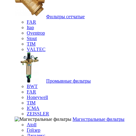
Фильтры сетчатые
FAR
Itap
Oventrop
Stout
TIM
VALTEC
Промывные фильтры
BWT
FAR
Honeywell
TIM
ICMA
ZEISSLER
Магистральные фильтры
Atoll
Гейзер
Джилекс