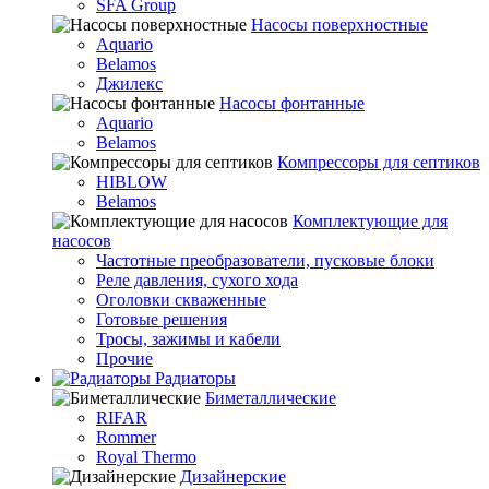
SFA Group
Насосы поверхностные
Aquario
Belamos
Джилекс
Насосы фонтанные
Aquario
Belamos
Компрессоры для септиков
HIBLOW
Belamos
Комплектующие для
насосов
Частотные преобразователи, пусковые блоки
Реле давления, сухого хода
Оголовки скваженные
Готовые решения
Тросы, зажимы и кабели
Прочие
Радиаторы
Биметаллические
RIFAR
Rommer
Royal Thermo
Дизайнерские