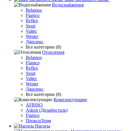
Водоснабжения
Belamos
Flamco
Reflex
Stout
Valtec
Wester
Джилекс
Все категории (8)
Отопления
Belamos
Flamco
Reflex
Stout
Valtec
Wester
Джилекс
Все категории (8)
Комплектующие
AFRISO
Askon (Дизайнсталь)
Flamco
ПроксиТерм
Насосы