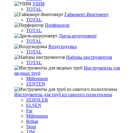
УШМ
TOTAL
Гайковерт-Винтоверт
TOTAL
Перфоратор
TOTAL
Дрель-шуруповерт
TOTAL
Воздуходувка
TOTAL
Наборы инструментов
TOTAL
Инструменты для
медных труб
Millennium
ZENTEN
Инструменты для труб из сшитого полиэтилена
ZEISSLER
ELSEN
Far
Millennium
Rehau
Stout
TIM