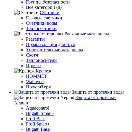
Группы безопасности
Все категории (8)
Счетчики
Газовые счетчики
Счетчики воды
Теплосчетчики
Расходные материалы
Реагенты
Шумоизоляция для труб
Уплотнительные материалы
Скотч
Теплоносители
Прочее
Крепеж
HOMMET
Walraven
ПроксиТерм
Защита от протечки воды
Защита от протечки
Neptun
Aquacontrol
Bugatti Smart+
Profi Base
Profi Smart+
Bugatti Base