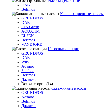
Насосы фекальные
DAB
Belamos
Канализационные насосы
GRUNDFOS
DAB
SFA Group
AQUATIM
ELSEN
Belamos
VANDJORD
Насосные станции
GRUNDFOS
DAB
Wilo
Aquario
Shinhoo
Belamos
Джилекс
Все категории (14)
Скважинные насосы
GRUNDFOS
Aquario
Belamos
Джилекс