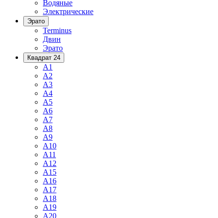
Водяные
Электрические
Эрато
Terminus
Двин
Эрато
Квадрат 24
A1
A2
A3
A4
A5
A6
A7
A8
A9
A10
A11
A12
A15
A16
A17
A18
A19
A20