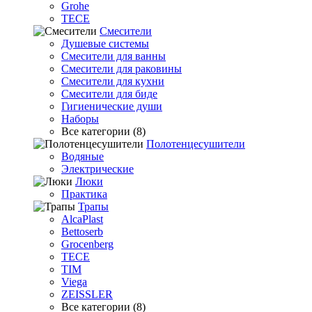
Grohe
TECE
Смесители
Душевые системы
Смесители для ванны
Смесители для раковины
Смесители для кухни
Смесители для биде
Гигиенические души
Наборы
Все категории (8)
Полотенцесушители
Водяные
Электрические
Люки
Практика
Трапы
AlcaPlast
Bettoserb
Grocenberg
TECE
TIM
Viega
ZEISSLER
Все категории (8)