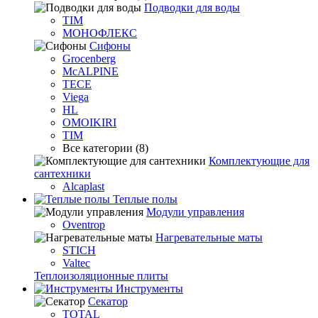
Подводки для воды
TIM
МОНОФЛЕКС
Сифоны
Grocenberg
McALPINE
TECE
Viega
HL
OMOIKIRI
TIM
Все категории (8)
Комплектующие для
сантехники
Alcaplast
Теплые полы
Модули управления
Oventrop
Нагревательные маты
STICH
Valtec
Теплоизоляционные плиты
Инструменты
Секатор
TOTAL