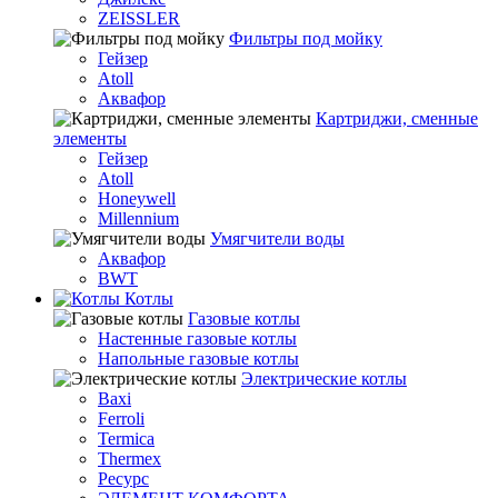
ZEISSLER
Фильтры под мойку
Гейзер
Atoll
Аквафор
Картриджи, сменные
элементы
Гейзер
Atoll
Honeywell
Millennium
Умягчители воды
Аквафор
BWT
Котлы
Гaзовые котлы
Настенные газовые котлы
Напольные газовые котлы
Электрические котлы
Baxi
Ferroli
Termica
Thermex
Ресурс