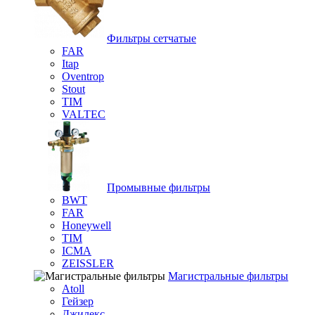
Фильтры сетчатые
FAR
Itap
Oventrop
Stout
TIM
VALTEC
Промывные фильтры
BWT
FAR
Honeywell
TIM
ICMA
ZEISSLER
Магистральные фильтры
Atoll
Гейзер
Джилекс