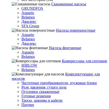
Скважинные насосы
GRUNDFOS
Aquario
Belamos
Джилекс
SFA Group
Насосы поверхностные
Aquario
Belamos
Джилекс
Насосы фонтанные
Aquario
Belamos
Компрессоры для септиков
HIBLOW
Belamos
Комплектующие для
насосов
Частотные преобразователи, пусковые блоки
Реле давления, сухого хода
Оголовки скваженные
Готовые решения
Тросы, зажимы и кабели
Прочие