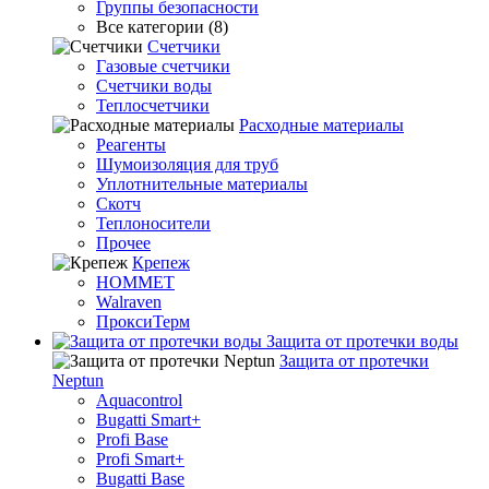
Группы безопасности
Все категории (8)
Счетчики
Газовые счетчики
Счетчики воды
Теплосчетчики
Расходные материалы
Реагенты
Шумоизоляция для труб
Уплотнительные материалы
Скотч
Теплоносители
Прочее
Крепеж
HOMMET
Walraven
ПроксиТерм
Защита от протечки воды
Защита от протечки
Neptun
Aquacontrol
Bugatti Smart+
Profi Base
Profi Smart+
Bugatti Base