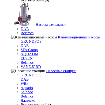
Все категории (8)
Насосы фекальные
DAB
Belamos
Канализационные насосы
GRUNDFOS
DAB
SFA Group
AQUATIM
ELSEN
Belamos
VANDJORD
Насосные станции
GRUNDFOS
DAB
Wilo
Aquario
Shinhoo
Belamos
Джилекс
Все категории (14)