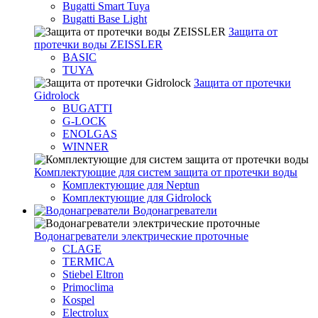
Bugatti Smart Tuya
Bugatti Base Light
Защита от
протечки воды ZEISSLER
BASIC
TUYA
Защита от протечки
Gidrolock
BUGATTI
G-LOCK
ENOLGAS
WINNER
Комплектующие для систем защита от протечки воды
Комплектующие для Neptun
Комплектующие для Gidrolock
Водонагреватели
Водонагреватeли электрические проточные
CLAGE
TERMICA
Stiebel Eltron
Primoclima
Kospel
Electrolux