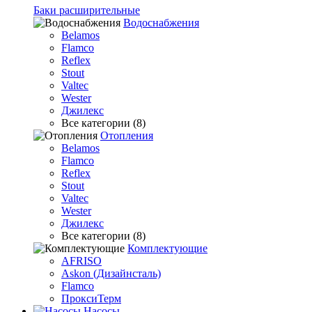
Баки расширительные
Водоснабжения
Belamos
Flamco
Reflex
Stout
Valtec
Wester
Джилекс
Все категории (8)
Отопления
Belamos
Flamco
Reflex
Stout
Valtec
Wester
Джилекс
Все категории (8)
Комплектующие
AFRISO
Askon (Дизайнсталь)
Flamco
ПроксиТерм
Насосы