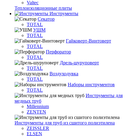
Valtec
Теплоизоляционные плиты
Инструменты
Секатор
TOTAL
УШМ
TOTAL
Гайковерт-Винтоверт
TOTAL
Перфоратор
TOTAL
Дрель-шуруповерт
TOTAL
Воздуходувка
TOTAL
Наборы инструментов
TOTAL
Инструменты для
медных труб
Millennium
ZENTEN
Инструменты для труб из сшитого полиэтилена
ZEISSLER
ELSEN