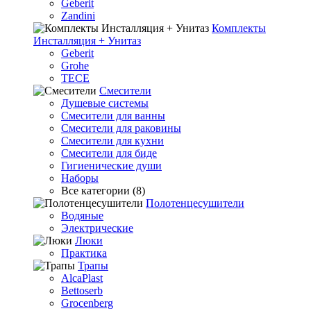
Geberit
Zandini
Комплекты
Инсталляция + Унитаз
Geberit
Grohe
TECE
Смесители
Душевые системы
Смесители для ванны
Смесители для раковины
Смесители для кухни
Смесители для биде
Гигиенические души
Наборы
Все категории (8)
Полотенцесушители
Водяные
Электрические
Люки
Практика
Трапы
AlcaPlast
Bettoserb
Grocenberg