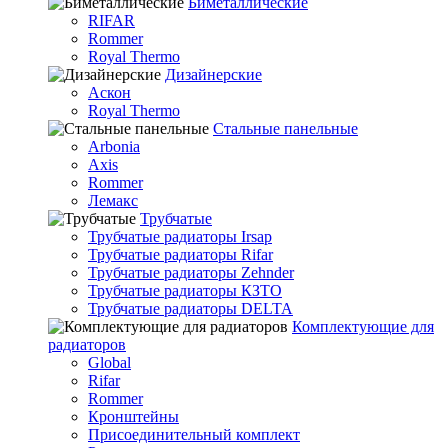
Биметаллические
RIFAR
Rommer
Royal Thermo
Дизайнерские
Аскон
Royal Thermo
Стальные панельные
Arbonia
Axis
Rommer
Лемакс
Трубчатые
Трубчатые радиаторы Irsap
Трубчатые радиаторы Rifar
Трубчатые радиаторы Zehnder
Трубчатые радиаторы КЗТО
Трубчатые радиаторы DELTA
Комплектующие для
радиаторов
Global
Rifar
Rommer
Кронштейны
Присоединительный комплект