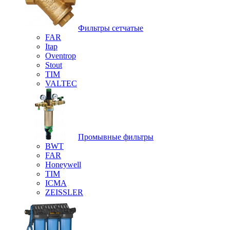
Фильтры сетчатые
FAR
Itap
Oventrop
Stout
TIM
VALTEC
Промывные фильтры
BWT
FAR
Honeywell
TIM
ICMA
ZEISSLER