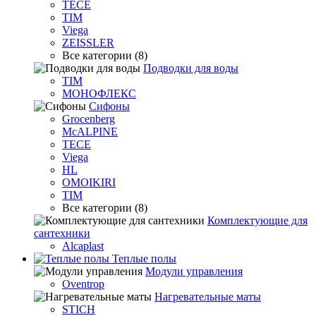
TECE
TIM
Viega
ZEISSLER
Все категории (8)
Подводки для воды
TIM
МОНОФЛЕКС
Сифоны
Grocenberg
McALPINE
TECE
Viega
HL
OMOIKIRI
TIM
Все категории (8)
Комплектующие для
сантехники
Alcaplast
Теплые полы
Модули управления
Oventrop
Нагревательные маты
STICH