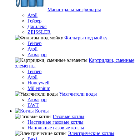
Магистральные фильтры
Atoll
Гейзер
Джилекс
ZEISSLER
Фильтры под мойку
Гейзер
Atoll
Аквафор
Картриджи, сменные
элементы
Гейзер
Atoll
Honeywell
Millennium
Умягчители воды
Аквафор
BWT
Котлы
Гaзовые котлы
Настенные газовые котлы
Напольные газовые котлы
Электрические котлы
Baxi