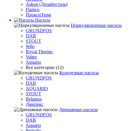
Askon (Дизайнсталь)
Flamco
ПроксиТерм
Насосы
Циркуляционные насосы
GRUNDFOS
DAB
STOUT
Wilo
Royal Thermo
Valtec
Aquario
Все категории (12)
Колодезные насосы
GRUNDFOS
DAB
AQUARIO
STOUT
Belamos
Джилекс
Дренажные насосы
GRUNDFOS
DAB
Aquario
Pedrollo