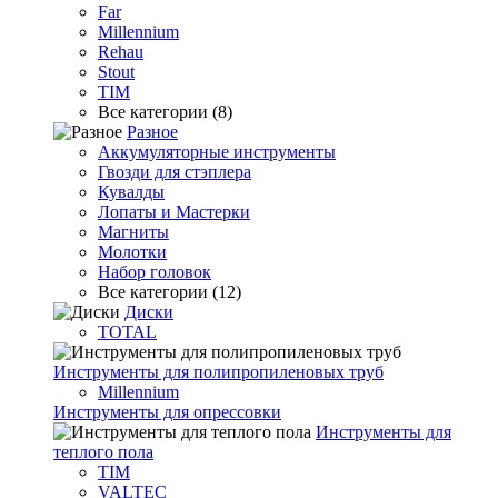
Far
Millennium
Rehau
Stout
TIM
Все категории (8)
Разное
Аккумуляторные инструменты
Гвозди для стэплера
Кувалды
Лопаты и Мастерки
Магниты
Молотки
Набор головок
Все категории (12)
Диски
TOTAL
Инструменты для полипропиленовых труб
Millennium
Инструменты для опрессовки
Инструменты для
теплого пола
TIM
VALTEC