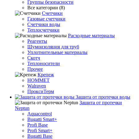
Группы безопасности
Все категории (8)
Счетчики
Газовые счетчики
Счетчики воды
Теплосчетчики
Расходные материалы
Реагенты
Шумоизоляция для труб
Уплотнительные материалы
Скотч
Теплоносители
Прочее
Крепеж
HOMMET
Walraven
ПроксиТерм
Защита от протечки воды
Защита от протечки
Neptun
Aquacontrol
Bugatti Smart+
Profi Base
Profi Smart+
Bugatti Base