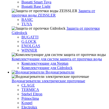
Bugatti Smart Tuya
Bugatti Base Light
Защита от
протечки воды ZEISSLER
BASIC
TUYA
Защита от протечки
Gidrolock
BUGATTI
G-LOCK
ENOLGAS
WINNER
Комплектующие для систем защита от протечки воды
Комплектующие для Neptun
Комплектующие для Gidrolock
Водонагреватели
Водонагреватeли электрические проточные
CLAGE
TERMICA
Stiebel Eltron
Primoclima
Kospel
Electrolux