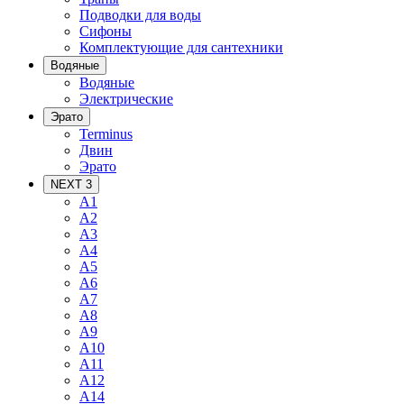
Подводки для воды
Сифоны
Комплектующие для сантехники
Водяные
Водяные
Электрические
Эрато
Terminus
Двин
Эрато
NEXT 3
A1
A2
A3
A4
A5
A6
A7
A8
A9
A10
A11
A12
A14