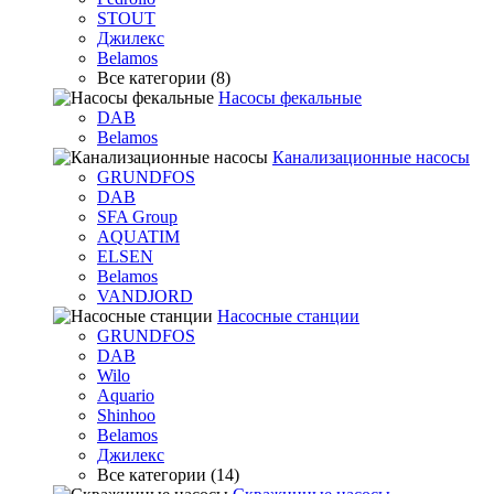
STOUT
Джилекс
Belamos
Все категории (8)
Насосы фекальные
DAB
Belamos
Канализационные насосы
GRUNDFOS
DAB
SFA Group
AQUATIM
ELSEN
Belamos
VANDJORD
Насосные станции
GRUNDFOS
DAB
Wilo
Aquario
Shinhoo
Belamos
Джилекс
Все категории (14)