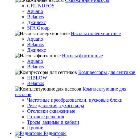
Скважинные насосы
GRUNDFOS
Aquario
Belamos
Джилекс
SFA Group
Насосы поверхностные
Aquario
Belamos
Джилекс
Насосы фонтанные
Aquario
Belamos
Компрессоры для септиков
HIBLOW
Belamos
Комплектующие для
насосов
Частотные преобразователи, пусковые блоки
Реле давления, сухого хода
Оголовки скваженные
Готовые решения
Тросы, зажимы и кабели
Прочие
Радиаторы