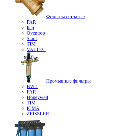
Фильтры сетчатые
FAR
Itap
Oventrop
Stout
TIM
VALTEC
Промывные фильтры
BWT
FAR
Honeywell
TIM
ICMA
ZEISSLER