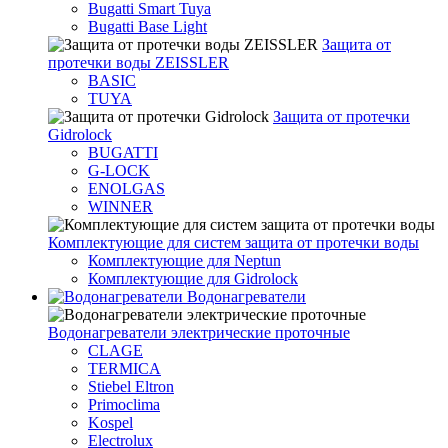
Bugatti Smart Tuya
Bugatti Base Light
Защита от
протечки воды ZEISSLER
BASIC
TUYA
Защита от протечки
Gidrolock
BUGATTI
G-LOCK
ENOLGAS
WINNER
Комплектующие для систем защита от протечки воды
Комплектующие для Neptun
Комплектующие для Gidrolock
Водонагреватели
Водонагреватeли электрические проточные
CLAGE
TERMICA
Stiebel Eltron
Primoclima
Kospel
Electrolux