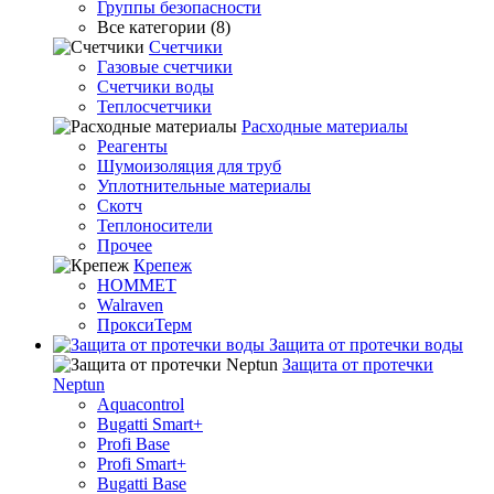
Группы безопасности
Все категории (8)
Счетчики
Газовые счетчики
Счетчики воды
Теплосчетчики
Расходные материалы
Реагенты
Шумоизоляция для труб
Уплотнительные материалы
Скотч
Теплоносители
Прочее
Крепеж
HOMMET
Walraven
ПроксиТерм
Защита от протечки воды
Защита от протечки
Neptun
Aquacontrol
Bugatti Smart+
Profi Base
Profi Smart+
Bugatti Base