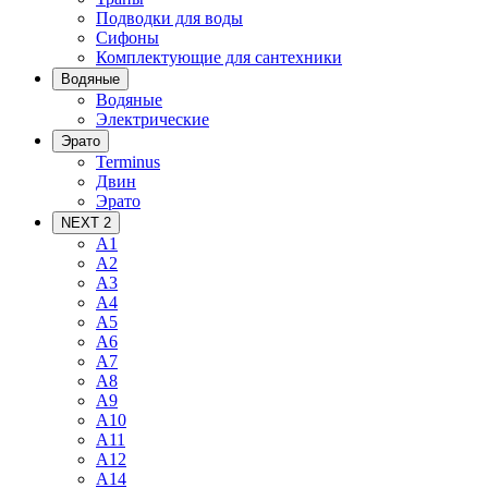
Подводки для воды
Сифоны
Комплектующие для сантехники
Водяные
Водяные
Электрические
Эрато
Terminus
Двин
Эрато
NEXT 2
A1
A2
A3
A4
A5
A6
A7
A8
A9
A10
A11
A12
A14