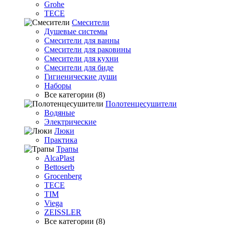
Grohe
TECE
Смесители
Душевые системы
Смесители для ванны
Смесители для раковины
Смесители для кухни
Смесители для биде
Гигиенические души
Наборы
Все категории (8)
Полотенцесушители
Водяные
Электрические
Люки
Практика
Трапы
AlcaPlast
Bettoserb
Grocenberg
TECE
TIM
Viega
ZEISSLER
Все категории (8)