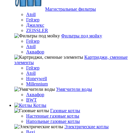
Магистральные фильтры
Atoll
Гейзер
Джилекс
ZEISSLER
Фильтры под мойку
Гейзер
Atoll
Аквафор
Картриджи, сменные
элементы
Гейзер
Atoll
Honeywell
Millennium
Умягчители воды
Аквафор
BWT
Котлы
Гaзовые котлы
Настенные газовые котлы
Напольные газовые котлы
Электрические котлы
Baxi