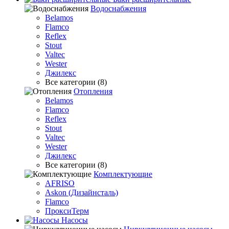
Водоснабжения
Belamos
Flamco
Reflex
Stout
Valtec
Wester
Джилекс
Все категории (8)
Отопления
Belamos
Flamco
Reflex
Stout
Valtec
Wester
Джилекс
Все категории (8)
Комплектующие
AFRISO
Askon (Дизайнсталь)
Flamco
ПроксиТерм
Насосы