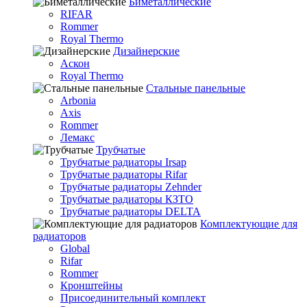
Биметаллические
RIFAR
Rommer
Royal Thermo
Дизайнерские
Аскон
Royal Thermo
Стальные панельные
Arbonia
Axis
Rommer
Лемакс
Трубчатые
Трубчатые радиаторы Irsap
Трубчатые радиаторы Rifar
Трубчатые радиаторы Zehnder
Трубчатые радиаторы КЗТО
Трубчатые радиаторы DELTA
Комплектующие для
радиаторов
Global
Rifar
Rommer
Кронштейны
Присоединительный комплект