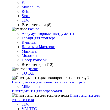
Far
Millennium
Rehau
Stout
TIM
Все категории (8)
Разное
Аккумуляторные инструменты
Гвозди для стэплера
Кувалды
Лопаты и Мастерки
Магниты
Молотки
Набор головок
Все категории (12)
Диски
TOTAL
Инструменты для полипропиленовых труб
Millennium
Инструменты для опрессовки
Инструменты для
теплого пола
TIM
VALTEC