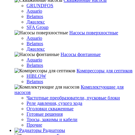
Скважинные насосы
GRUNDFOS
Aquario
Belamos
Джилекс
SFA Group
Насосы поверхностные
Aquario
Belamos
Джилекс
Насосы фонтанные
Aquario
Belamos
Компрессоры для септиков
HIBLOW
Belamos
Комплектующие для
насосов
Частотные преобразователи, пусковые блоки
Реле давления, сухого хода
Оголовки скваженные
Готовые решения
Тросы, зажимы и кабели
Прочие
Радиаторы