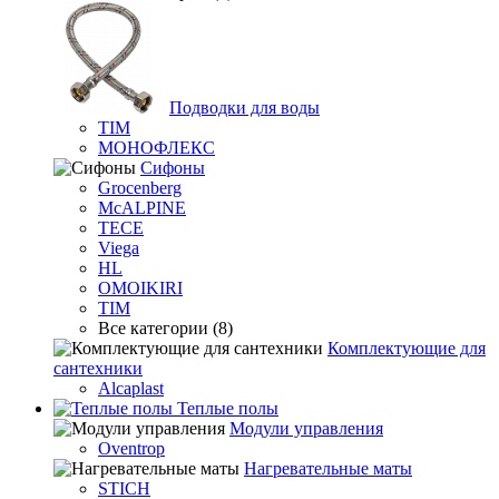
Подводки для воды
TIM
МОНОФЛЕКС
Сифоны
Grocenberg
McALPINE
TECE
Viega
HL
OMOIKIRI
TIM
Все категории (8)
Комплектующие для
сантехники
Alcaplast
Теплые полы
Модули управления
Oventrop
Нагревательные маты
STICH