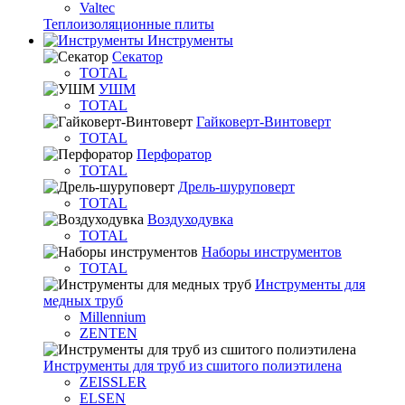
Valtec
Теплоизоляционные плиты
Инструменты
Секатор
TOTAL
УШМ
TOTAL
Гайковерт-Винтоверт
TOTAL
Перфоратор
TOTAL
Дрель-шуруповерт
TOTAL
Воздуходувка
TOTAL
Наборы инструментов
TOTAL
Инструменты для
медных труб
Millennium
ZENTEN
Инструменты для труб из сшитого полиэтилена
ZEISSLER
ELSEN