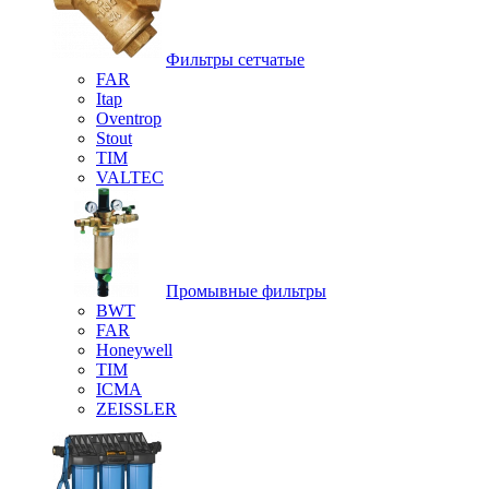
Фильтры сетчатые
FAR
Itap
Oventrop
Stout
TIM
VALTEC
Промывные фильтры
BWT
FAR
Honeywell
TIM
ICMA
ZEISSLER