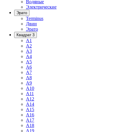
Водяные
Электрические
Эрато
Terminus
Двин
Эрато
Квадрат 3
A1
A2
A3
A4
A5
A6
A7
A8
A9
A10
A11
A12
A14
A15
A16
A17
A18
A19