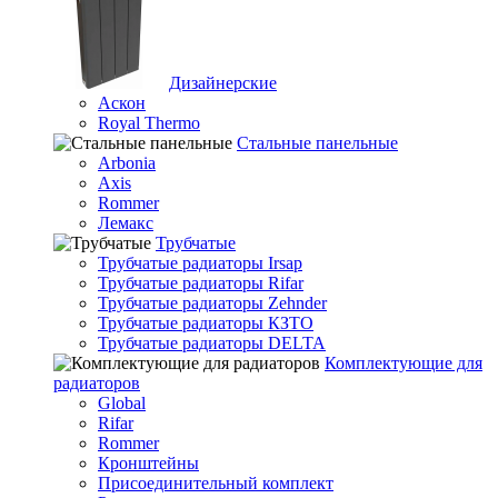
Дизайнерские
Аскон
Royal Thermo
Стальные панельные
Arbonia
Axis
Rommer
Лемакс
Трубчатые
Трубчатые радиаторы Irsap
Трубчатые радиаторы Rifar
Трубчатые радиаторы Zehnder
Трубчатые радиаторы КЗТО
Трубчатые радиаторы DELTA
Комплектующие для
радиаторов
Global
Rifar
Rommer
Кронштейны
Присоединительный комплект