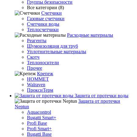
Группы безопасности
Все категории (8)
Счетчики
Газовые счетчики
Счетчики воды
Теплосчетчики
Расходные материалы
Реагенты
Шумоизоляция для труб
Уплотнительные материалы
Скотч
Теплоносители
Прочее
Крепеж
HOMMET
Walraven
ПроксиТерм
Защита от протечки воды
Защита от протечки
Neptun
Aquacontrol
Bugatti Smart+
Profi Base
Profi Smart+
Bugatti Base