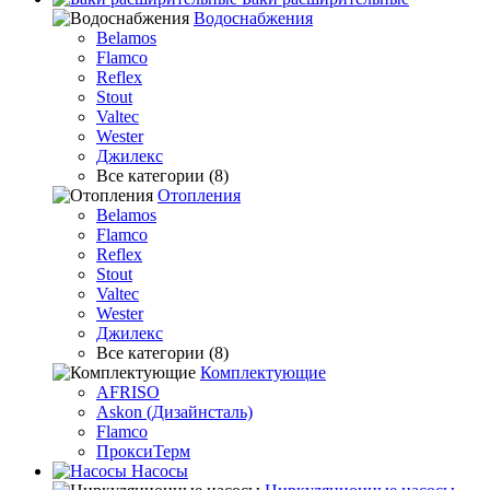
Водоснабжения
Belamos
Flamco
Reflex
Stout
Valtec
Wester
Джилекс
Все категории (8)
Отопления
Belamos
Flamco
Reflex
Stout
Valtec
Wester
Джилекс
Все категории (8)
Комплектующие
AFRISO
Askon (Дизайнсталь)
Flamco
ПроксиТерм
Насосы