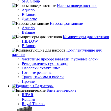
SFA Group
Насосы поверхностные
Aquario
Belamos
Джилекс
Насосы фонтанные
Aquario
Belamos
Компрессоры для септиков
HIBLOW
Belamos
Комплектующие для
насосов
Частотные преобразователи, пусковые блоки
Реле давления, сухого хода
Оголовки скваженные
Готовые решения
Тросы, зажимы и кабели
Прочие
Радиаторы
Биметаллические
RIFAR
Rommer
Royal Thermo