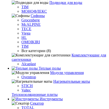
Подводки для воды
TIM
МОНОФЛЕКС
Сифоны
Grocenberg
McALPINE
TECE
Viega
HL
OMOIKIRI
TIM
Все категории (8)
Комплектующие для
сантехники
Alcaplast
Теплые полы
Модули управления
Oventrop
Нагревательные маты
STICH
Valtec
Теплоизоляционные плиты
Инструменты
Секатор
TOTAL