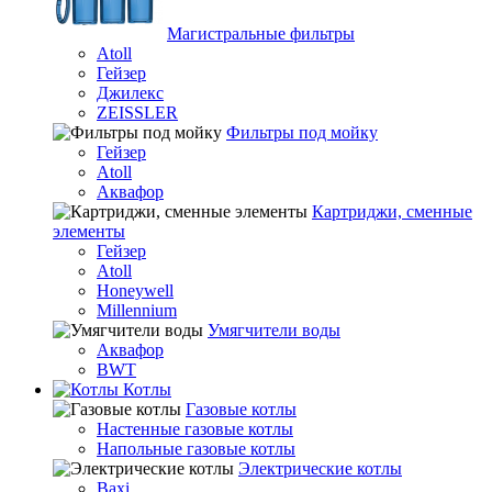
Магистральные фильтры
Atoll
Гейзер
Джилекс
ZEISSLER
Фильтры под мойку
Гейзер
Atoll
Аквафор
Картриджи, сменные
элементы
Гейзер
Atoll
Honeywell
Millennium
Умягчители воды
Аквафор
BWT
Котлы
Гaзовые котлы
Настенные газовые котлы
Напольные газовые котлы
Электрические котлы
Baxi