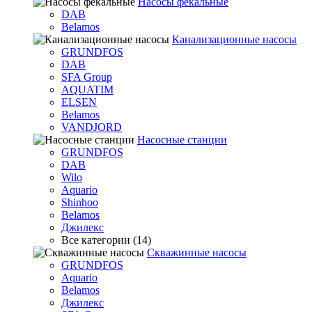
Насосы фекальные
DAB
Belamos
Канализационные насосы
GRUNDFOS
DAB
SFA Group
AQUATIM
ELSEN
Belamos
VANDJORD
Насосные станции
GRUNDFOS
DAB
Wilo
Aquario
Shinhoo
Belamos
Джилекс
Все категории (14)
Скважинные насосы
GRUNDFOS
Aquario
Belamos
Джилекс