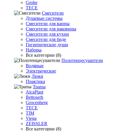
Grohe
TECE
Смесители
Душевые системы
Смесители для ванны
Смесители для раковины
Смесители для кухни
Смесители для биде
Гигиенические души
Наборы
Все категории (8)
Полотенцесушители
Водяные
Электрические
Люки
Практика
Трапы
AlcaPlast
Bettoserb
Grocenberg
TECE
TIM
Viega
ZEISSLER
Все категории (8)