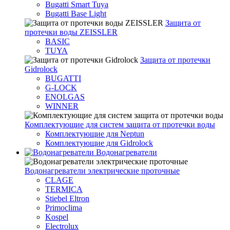
Bugatti Smart Tuya
Bugatti Base Light
Защита от
протечки воды ZEISSLER
BASIC
TUYA
Защита от протечки
Gidrolock
BUGATTI
G-LOCK
ENOLGAS
WINNER
Комплектующие для систем защита от протечки воды
Комплектующие для Neptun
Комплектующие для Gidrolock
Водонагреватели
Водонагреватeли электрические проточные
CLAGE
TERMICA
Stiebel Eltron
Primoclima
Kospel
Electrolux