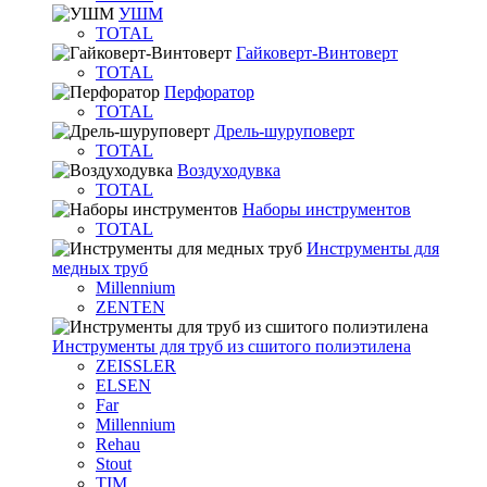
УШМ
TOTAL
Гайковерт-Винтоверт
TOTAL
Перфоратор
TOTAL
Дрель-шуруповерт
TOTAL
Воздуходувка
TOTAL
Наборы инструментов
TOTAL
Инструменты для
медных труб
Millennium
ZENTEN
Инструменты для труб из сшитого полиэтилена
ZEISSLER
ELSEN
Far
Millennium
Rehau
Stout
TIM