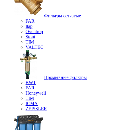
Фильтры сетчатые
FAR
Itap
Oventrop
Stout
TIM
VALTEC
Промывные фильтры
BWT
FAR
Honeywell
TIM
ICMA
ZEISSLER