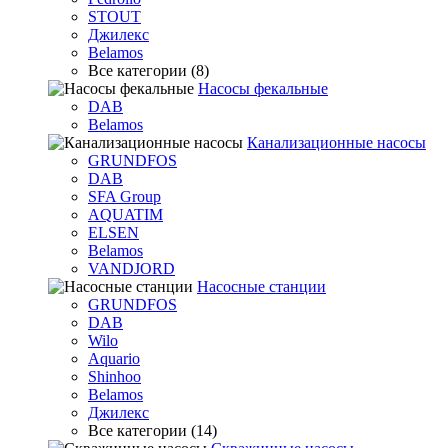
STOUT
Джилекс
Belamos
Все категории (8)
Насосы фекальные
DAB
Belamos
Канализационные насосы
GRUNDFOS
DAB
SFA Group
AQUATIM
ELSEN
Belamos
VANDJORD
Насосные станции
GRUNDFOS
DAB
Wilo
Aquario
Shinhoo
Belamos
Джилекс
Все категории (14)