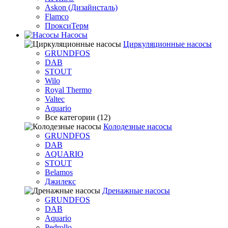
Askon (Дизайнсталь)
Flamco
ПроксиТерм
Насосы
Циркуляционные насосы
GRUNDFOS
DAB
STOUT
Wilo
Royal Thermo
Valtec
Aquario
Все категории (12)
Колодезные насосы
GRUNDFOS
DAB
AQUARIO
STOUT
Belamos
Джилекс
Дренажные насосы
GRUNDFOS
DAB
Aquario
Pedrollo