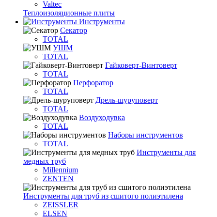
Valtec
Теплоизоляционные плиты
Инструменты
Секатор
TOTAL
УШМ
TOTAL
Гайковерт-Винтоверт
TOTAL
Перфоратор
TOTAL
Дрель-шуруповерт
TOTAL
Воздуходувка
TOTAL
Наборы инструментов
TOTAL
Инструменты для
медных труб
Millennium
ZENTEN
Инструменты для труб из сшитого полиэтилена
ZEISSLER
ELSEN