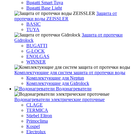
Bugatti Smart Tuya
Bugatti Base Light
Защита от
протечки воды ZEISSLER
BASIC
TUYA
Защита от протечки
Gidrolock
BUGATTI
G-LOCK
ENOLGAS
WINNER
Комплектующие для систем защита от протечки воды
Комплектующие для Neptun
Комплектующие для Gidrolock
Водонагреватели
Водонагреватeли электрические проточные
CLAGE
TERMICA
Stiebel Eltron
Primoclima
Kospel
Electrolux