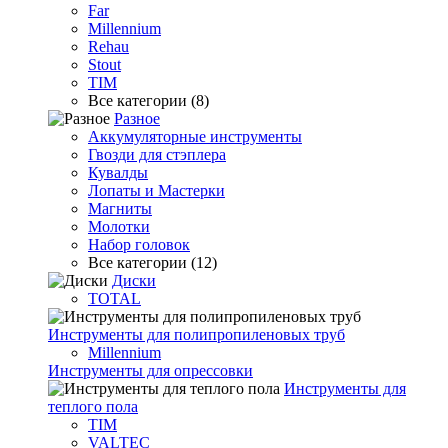
Far
Millennium
Rehau
Stout
TIM
Все категории (8)
Разное
Аккумуляторные инструменты
Гвозди для стэплера
Кувалды
Лопаты и Мастерки
Магниты
Молотки
Набор головок
Все категории (12)
Диски
TOTAL
Инструменты для полипропиленовых труб
Millennium
Инструменты для опрессовки
Инструменты для
теплого пола
TIM
VALTEC