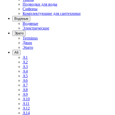
Подводки для воды
Сифоны
Комплектующие для сантехники
Водяные
Водяные
Электрические
Эрато
Terminus
Двин
Эрато
A6
A1
A2
A3
A4
A5
A6
A7
A8
A9
A10
A11
A12
A14