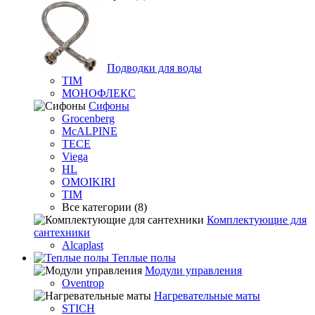
Подводки для воды
TIM
МОНОФЛЕКС
Сифоны
Grocenberg
McALPINE
TECE
Viega
HL
OMOIKIRI
TIM
Все категории (8)
Комплектующие для
сантехники
Alcaplast
Теплые полы
Модули управления
Oventrop
Нагревательные маты
STICH