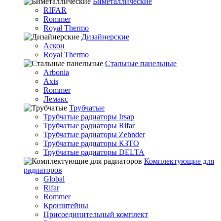
Биметаллические
RIFAR
Rommer
Royal Thermo
Дизайнерские
Аскон
Royal Thermo
Стальные панельные
Arbonia
Axis
Rommer
Лемакс
Трубчатые
Трубчатые радиаторы Irsap
Трубчатые радиаторы Rifar
Трубчатые радиаторы Zehnder
Трубчатые радиаторы КЗТО
Трубчатые радиаторы DELTA
Комплектующие для
радиаторов
Global
Rifar
Rommer
Кронштейны
Присоединительный комплект