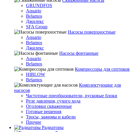
Скважинные насосы
GRUNDFOS
Aquario
Belamos
Джилекс
SFA Group
Насосы поверхностные
Aquario
Belamos
Джилекс
Насосы фонтанные
Aquario
Belamos
Компрессоры для септиков
HIBLOW
Belamos
Комплектующие для
насосов
Частотные преобразователи, пусковые блоки
Реле давления, сухого хода
Оголовки скваженные
Готовые решения
Тросы, зажимы и кабели
Прочие
Радиаторы