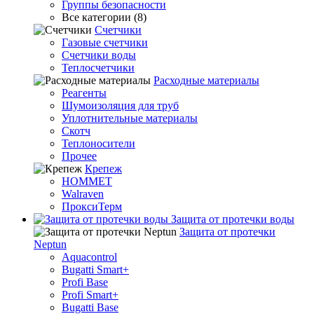
Группы безопасности
Все категории (8)
Счетчики
Газовые счетчики
Счетчики воды
Теплосчетчики
Расходные материалы
Реагенты
Шумоизоляция для труб
Уплотнительные материалы
Скотч
Теплоносители
Прочее
Крепеж
HOMMET
Walraven
ПроксиТерм
Защита от протечки воды
Защита от протечки
Neptun
Aquacontrol
Bugatti Smart+
Profi Base
Profi Smart+
Bugatti Base