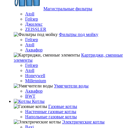
Магистральные фильтры
Atoll
Гейзер
Джилекс
ZEISSLER
Фильтры под мойку
Гейзер
Atoll
Аквафор
Картриджи, сменные
элементы
Гейзер
Atoll
Honeywell
Millennium
Умягчители воды
Аквафор
BWT
Котлы
Гaзовые котлы
Настенные газовые котлы
Напольные газовые котлы
Электрические котлы
Baxi