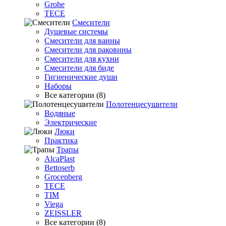
Grohe
TECE
Смесители
Душевые системы
Смесители для ванны
Смесители для раковины
Смесители для кухни
Смесители для биде
Гигиенические души
Наборы
Все категории (8)
Полотенцесушители
Водяные
Электрические
Люки
Практика
Трапы
AlcaPlast
Bettoserb
Grocenberg
TECE
TIM
Viega
ZEISSLER
Все категории (8)