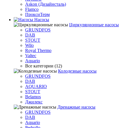
Askon (Дизайнсталь)
Flamco
ПроксиТерм
Насосы
Циркуляционные насосы
GRUNDFOS
DAB
STOUT
Wilo
Royal Thermo
Valtec
Aquario
Все категории (12)
Колодезные насосы
GRUNDFOS
DAB
AQUARIO
STOUT
Belamos
Джилекс
Дренажные насосы
GRUNDFOS
DAB
Aquario
Pedrollo