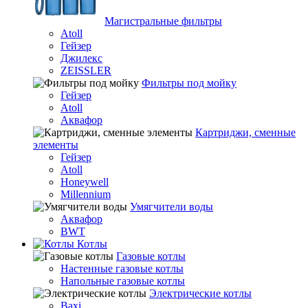
Магистральные фильтры
Atoll
Гейзер
Джилекс
ZEISSLER
Фильтры под мойку
Гейзер
Atoll
Аквафор
Картриджи, сменные
элементы
Гейзер
Atoll
Honeywell
Millennium
Умягчители воды
Аквафор
BWT
Котлы
Гaзовые котлы
Настенные газовые котлы
Напольные газовые котлы
Электрические котлы
Baxi