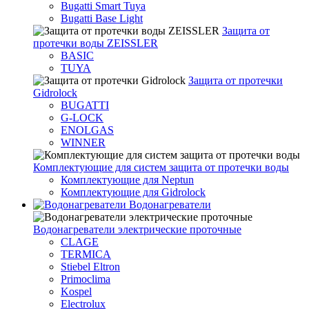
Bugatti Smart Tuya
Bugatti Base Light
Защита от
протечки воды ZEISSLER
BASIC
TUYA
Защита от протечки
Gidrolock
BUGATTI
G-LOCK
ENOLGAS
WINNER
Комплектующие для систем защита от протечки воды
Комплектующие для Neptun
Комплектующие для Gidrolock
Водонагреватели
Водонагреватeли электрические проточные
CLAGE
TERMICA
Stiebel Eltron
Primoclima
Kospel
Electrolux