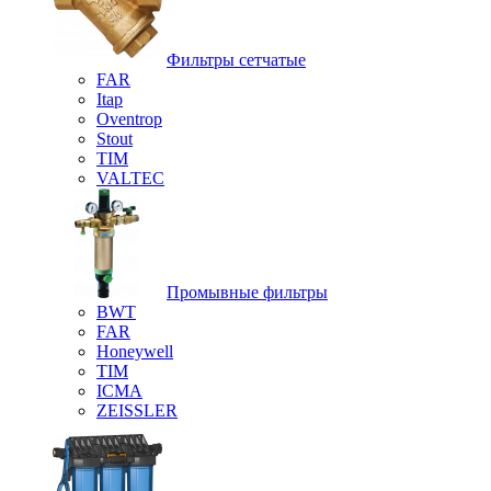
Фильтры сетчатые
FAR
Itap
Oventrop
Stout
TIM
VALTEC
Промывные фильтры
BWT
FAR
Honeywell
TIM
ICMA
ZEISSLER