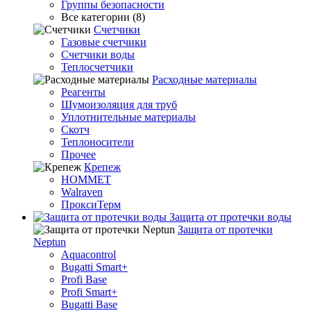
Группы безопасности
Все категории (8)
Счетчики
Газовые счетчики
Счетчики воды
Теплосчетчики
Расходные материалы
Реагенты
Шумоизоляция для труб
Уплотнительные материалы
Скотч
Теплоносители
Прочее
Крепеж
HOMMET
Walraven
ПроксиТерм
Защита от протечки воды
Защита от протечки
Neptun
Aquacontrol
Bugatti Smart+
Profi Base
Profi Smart+
Bugatti Base