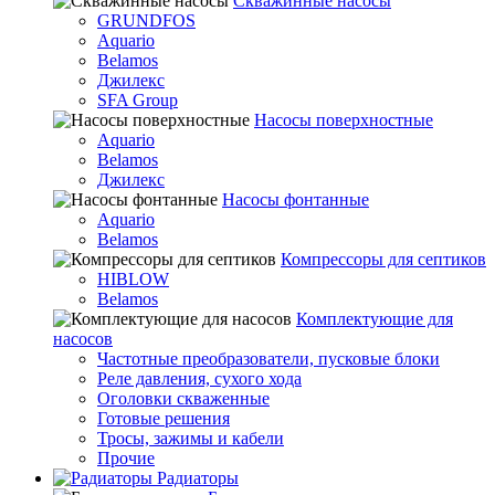
Скважинные насосы
GRUNDFOS
Aquario
Belamos
Джилекс
SFA Group
Насосы поверхностные
Aquario
Belamos
Джилекс
Насосы фонтанные
Aquario
Belamos
Компрессоры для септиков
HIBLOW
Belamos
Комплектующие для
насосов
Частотные преобразователи, пусковые блоки
Реле давления, сухого хода
Оголовки скваженные
Готовые решения
Тросы, зажимы и кабели
Прочие
Радиаторы