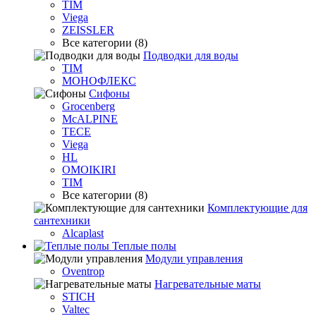
TIM
Viega
ZEISSLER
Все категории (8)
Подводки для воды
TIM
МОНОФЛЕКС
Сифоны
Grocenberg
McALPINE
TECE
Viega
HL
OMOIKIRI
TIM
Все категории (8)
Комплектующие для
сантехники
Alcaplast
Теплые полы
Модули управления
Oventrop
Нагревательные маты
STICH
Valtec