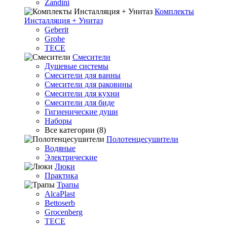
Zandini
Комплекты
Инсталляция + Унитаз
Geberit
Grohe
TECE
Смесители
Душевые системы
Смесители для ванны
Смесители для раковины
Смесители для кухни
Смесители для биде
Гигиенические души
Наборы
Все категории (8)
Полотенцесушители
Водяные
Электрические
Люки
Практика
Трапы
AlcaPlast
Bettoserb
Grocenberg
TECE