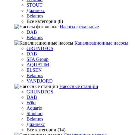
STOUT
Джилекс
Belamos
Все категории (8)
Насосы фекальные
DAB
Belamos
Канализационные насосы
GRUNDFOS
DAB
SFA Group
AQUATIM
ELSEN
Belamos
VANDJORD
Насосные станции
GRUNDFOS
DAB
Wilo
Aquario
Shinhoo
Belamos
Джилекс
Все категории (14)