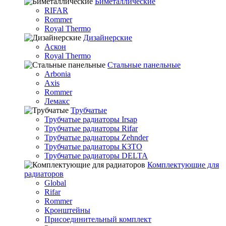
Биметаллические
RIFAR
Rommer
Royal Thermo
Дизайнерские
Аскон
Royal Thermo
Стальные панельные
Arbonia
Axis
Rommer
Лемакс
Трубчатые
Трубчатые радиаторы Irsap
Трубчатые радиаторы Rifar
Трубчатые радиаторы Zehnder
Трубчатые радиаторы КЗТО
Трубчатые радиаторы DELTA
Комплектующие для
радиаторов
Global
Rifar
Rommer
Кронштейны
Присоединительный комплект