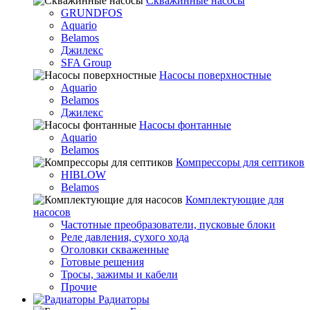
Скважинные насосы
GRUNDFOS
Aquario
Belamos
Джилекс
SFA Group
Насосы поверхностные
Aquario
Belamos
Джилекс
Насосы фонтанные
Aquario
Belamos
Компрессоры для септиков
HIBLOW
Belamos
Комплектующие для
насосов
Частотные преобразователи, пусковые блоки
Реле давления, сухого хода
Оголовки скваженные
Готовые решения
Тросы, зажимы и кабели
Прочие
Радиаторы