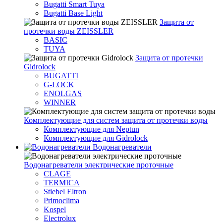
Bugatti Smart Tuya
Bugatti Base Light
Защита от
протечки воды ZEISSLER
BASIC
TUYA
Защита от протечки
Gidrolock
BUGATTI
G-LOCK
ENOLGAS
WINNER
Комплектующие для систем защита от протечки воды
Комплектующие для Neptun
Комплектующие для Gidrolock
Водонагреватели
Водонагреватeли электрические проточные
CLAGE
TERMICA
Stiebel Eltron
Primoclima
Kospel
Electrolux