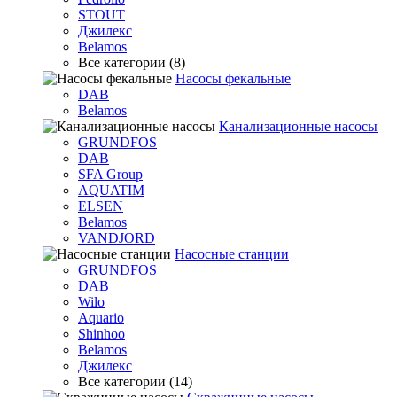
STOUT
Джилекс
Belamos
Все категории (8)
Насосы фекальные
DAB
Belamos
Канализационные насосы
GRUNDFOS
DAB
SFA Group
AQUATIM
ELSEN
Belamos
VANDJORD
Насосные станции
GRUNDFOS
DAB
Wilo
Aquario
Shinhoo
Belamos
Джилекс
Все категории (14)