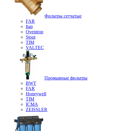
Фильтры сетчатые
FAR
Itap
Oventrop
Stout
TIM
VALTEC
Промывные фильтры
BWT
FAR
Honeywell
TIM
ICMA
ZEISSLER