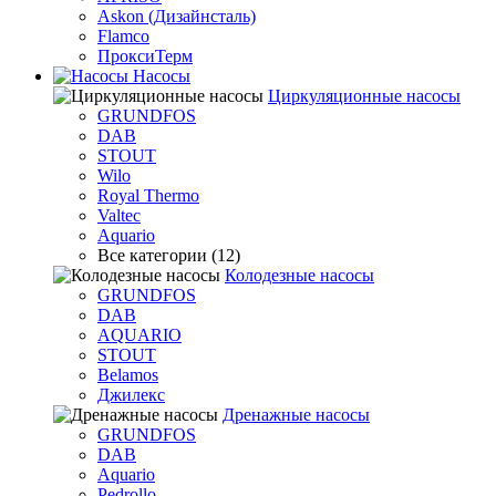
Askon (Дизайнсталь)
Flamco
ПроксиТерм
Насосы
Циркуляционные насосы
GRUNDFOS
DAB
STOUT
Wilo
Royal Thermo
Valtec
Aquario
Все категории (12)
Колодезные насосы
GRUNDFOS
DAB
AQUARIO
STOUT
Belamos
Джилекс
Дренажные насосы
GRUNDFOS
DAB
Aquario
Pedrollo