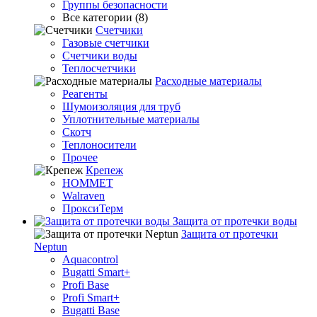
Группы безопасности
Все категории (8)
Счетчики
Газовые счетчики
Счетчики воды
Теплосчетчики
Расходные материалы
Реагенты
Шумоизоляция для труб
Уплотнительные материалы
Скотч
Теплоносители
Прочее
Крепеж
HOMMET
Walraven
ПроксиТерм
Защита от протечки воды
Защита от протечки
Neptun
Aquacontrol
Bugatti Smart+
Profi Base
Profi Smart+
Bugatti Base