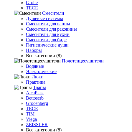
Grohe
TECE
Смесители
Душевые системы
Смесители для ванны
Смесители для раковины
Смесители для кухни
Смесители для биде
Гигиенические души
Наборы
Все категории (8)
Полотенцесушители
Водяные
Электрические
Люки
Практика
Трапы
AlcaPlast
Bettoserb
Grocenberg
TECE
TIM
Viega
ZEISSLER
Все категории (8)