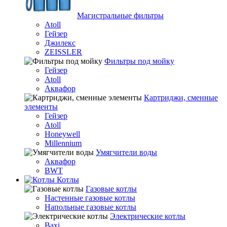
Магистральные фильтры
Atoll
Гейзер
Джилекс
ZEISSLER
Фильтры под мойку
Гейзер
Atoll
Аквафор
Картриджи, сменные
элементы
Гейзер
Atoll
Honeywell
Millennium
Умягчители воды
Аквафор
BWT
Котлы
Гaзовые котлы
Настенные газовые котлы
Напольные газовые котлы
Электрические котлы
Baxi