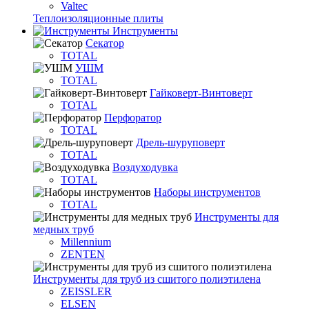
Valtec
Теплоизоляционные плиты
Инструменты
Секатор
TOTAL
УШМ
TOTAL
Гайковерт-Винтоверт
TOTAL
Перфоратор
TOTAL
Дрель-шуруповерт
TOTAL
Воздуходувка
TOTAL
Наборы инструментов
TOTAL
Инструменты для
медных труб
Millennium
ZENTEN
Инструменты для труб из сшитого полиэтилена
ZEISSLER
ELSEN