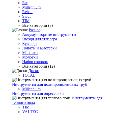
Far
Millennium
Rehau
Stout
TIM
Все категории (8)
Разное
Аккумуляторные инструменты
Гвозди для стэплера
Кувалды
Лопаты и Мастерки
Магниты
Молотки
Набор головок
Все категории (12)
Диски
TOTAL
Инструменты для полипропиленовых труб
Millennium
Инструменты для опрессовки
Инструменты для
теплого пола
TIM
VALTEC