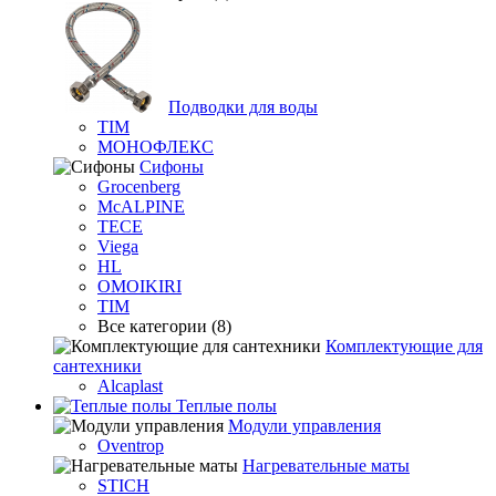
Подводки для воды
TIM
МОНОФЛЕКС
Сифоны
Grocenberg
McALPINE
TECE
Viega
HL
OMOIKIRI
TIM
Все категории (8)
Комплектующие для
сантехники
Alcaplast
Теплые полы
Модули управления
Oventrop
Нагревательные маты
STICH