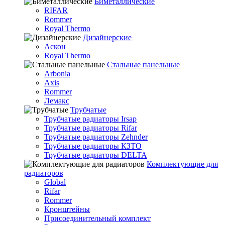
Биметаллические
RIFAR
Rommer
Royal Thermo
Дизайнерские
Аскон
Royal Thermo
Стальные панельные
Arbonia
Axis
Rommer
Лемакс
Трубчатые
Трубчатые радиаторы Irsap
Трубчатые радиаторы Rifar
Трубчатые радиаторы Zehnder
Трубчатые радиаторы КЗТО
Трубчатые радиаторы DELTA
Комплектующие для
радиаторов
Global
Rifar
Rommer
Кронштейны
Присоединительный комплект