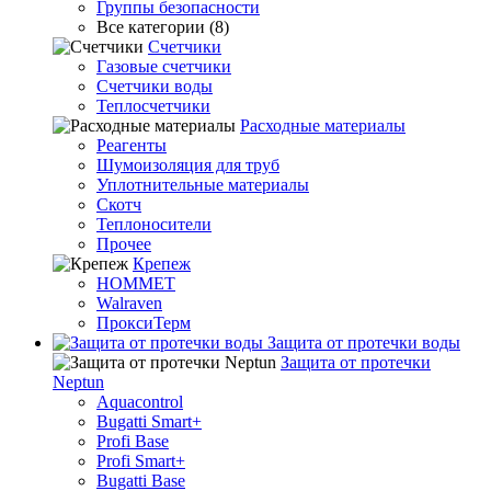
Группы безопасности
Все категории (8)
Счетчики
Газовые счетчики
Счетчики воды
Теплосчетчики
Расходные материалы
Реагенты
Шумоизоляция для труб
Уплотнительные материалы
Скотч
Теплоносители
Прочее
Крепеж
HOMMET
Walraven
ПроксиТерм
Защита от протечки воды
Защита от протечки
Neptun
Aquacontrol
Bugatti Smart+
Profi Base
Profi Smart+
Bugatti Base