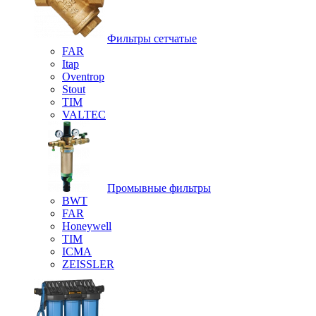
Фильтры сетчатые
FAR
Itap
Oventrop
Stout
TIM
VALTEC
Промывные фильтры
BWT
FAR
Honeywell
TIM
ICMA
ZEISSLER