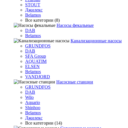
STOUT
Джилекс
Belamos
Все категории (8)
Насосы фекальные
DAB
Belamos
Канализационные насосы
GRUNDFOS
DAB
SFA Group
AQUATIM
ELSEN
Belamos
VANDJORD
Насосные станции
GRUNDFOS
DAB
Wilo
Aquario
Shinhoo
Belamos
Джилекс
Все категории (14)