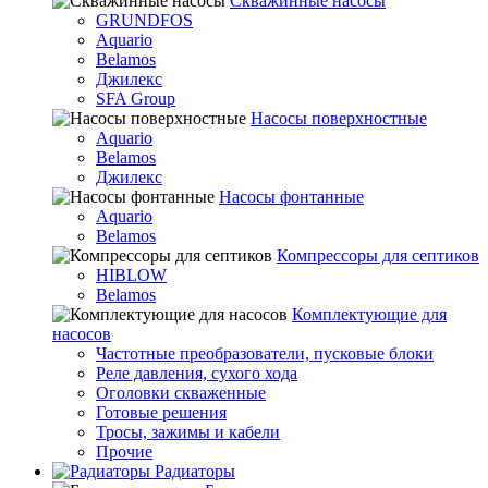
Скважинные насосы
GRUNDFOS
Aquario
Belamos
Джилекс
SFA Group
Насосы поверхностные
Aquario
Belamos
Джилекс
Насосы фонтанные
Aquario
Belamos
Компрессоры для септиков
HIBLOW
Belamos
Комплектующие для
насосов
Частотные преобразователи, пусковые блоки
Реле давления, сухого хода
Оголовки скваженные
Готовые решения
Тросы, зажимы и кабели
Прочие
Радиаторы