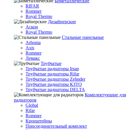
Биметаллические
RIFAR
Rommer
Royal Thermo
Дизайнерские
Аскон
Royal Thermo
Стальные панельные
Arbonia
Axis
Rommer
Лемакс
Трубчатые
Трубчатые радиаторы Irsap
Трубчатые радиаторы Rifar
Трубчатые радиаторы Zehnder
Трубчатые радиаторы КЗТО
Трубчатые радиаторы DELTA
Комплектующие для
радиаторов
Global
Rifar
Rommer
Кронштейны
Присоединительный комплект