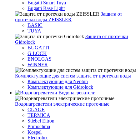
Bugatti Smart Tuya
Bugatti Base Light
Защита от
протечки воды ZEISSLER
BASIC
TUYA
Защита от протечки
Gidrolock
BUGATTI
G-LOCK
ENOLGAS
WINNER
Комплектующие для систем защита от протечки воды
Комплектующие для Neptun
Комплектующие для Gidrolock
Водонагреватели
Водонагреватeли электрические проточные
CLAGE
TERMICA
Stiebel Eltron
Primoclima
Kospel
Electrolux