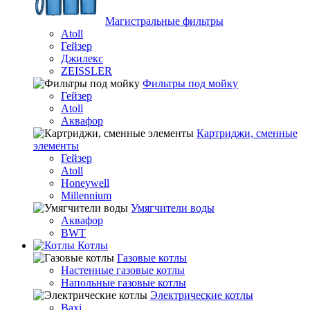
Магистральные фильтры
Atoll
Гейзер
Джилекс
ZEISSLER
Фильтры под мойку
Гейзер
Atoll
Аквафор
Картриджи, сменные
элементы
Гейзер
Atoll
Honeywell
Millennium
Умягчители воды
Аквафор
BWT
Котлы
Гaзовые котлы
Настенные газовые котлы
Напольные газовые котлы
Электрические котлы
Baxi