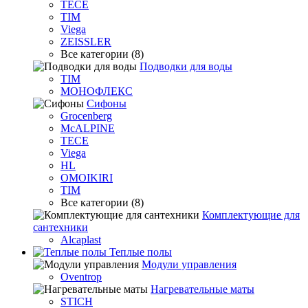
TECE
TIM
Viega
ZEISSLER
Все категории (8)
Подводки для воды
TIM
МОНОФЛЕКС
Сифоны
Grocenberg
McALPINE
TECE
Viega
HL
OMOIKIRI
TIM
Все категории (8)
Комплектующие для
сантехники
Alcaplast
Теплые полы
Модули управления
Oventrop
Нагревательные маты
STICH