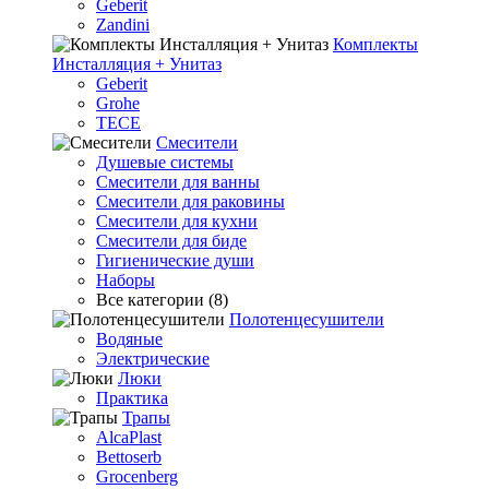
Geberit
Zandini
Комплекты
Инсталляция + Унитаз
Geberit
Grohe
TECE
Смесители
Душевые системы
Смесители для ванны
Смесители для раковины
Смесители для кухни
Смесители для биде
Гигиенические души
Наборы
Все категории (8)
Полотенцесушители
Водяные
Электрические
Люки
Практика
Трапы
AlcaPlast
Bettoserb
Grocenberg