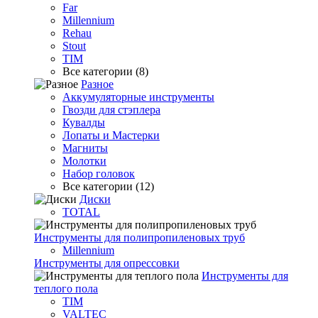
Far
Millennium
Rehau
Stout
TIM
Все категории (8)
Разное
Аккумуляторные инструменты
Гвозди для стэплера
Кувалды
Лопаты и Мастерки
Магниты
Молотки
Набор головок
Все категории (12)
Диски
TOTAL
Инструменты для полипропиленовых труб
Millennium
Инструменты для опрессовки
Инструменты для
теплого пола
TIM
VALTEC