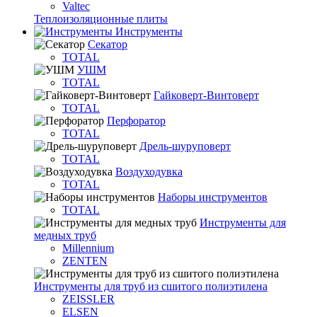
Valtec
Теплоизоляционные плиты
Инструменты
Секатор
TOTAL
УШМ
TOTAL
Гайковерт-Винтоверт
TOTAL
Перфоратор
TOTAL
Дрель-шуруповерт
TOTAL
Воздуходувка
TOTAL
Наборы инструментов
TOTAL
Инструменты для
медных труб
Millennium
ZENTEN
Инструменты для труб из сшитого полиэтилена
ZEISSLER
ELSEN