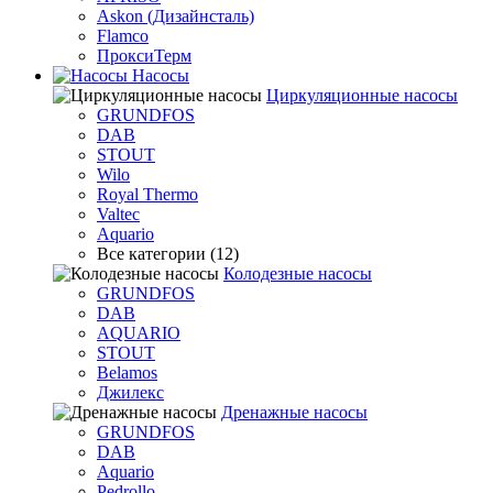
Askon (Дизайнсталь)
Flamco
ПроксиТерм
Насосы
Циркуляционные насосы
GRUNDFOS
DAB
STOUT
Wilo
Royal Thermo
Valtec
Aquario
Все категории (12)
Колодезные насосы
GRUNDFOS
DAB
AQUARIO
STOUT
Belamos
Джилекс
Дренажные насосы
GRUNDFOS
DAB
Aquario
Pedrollo