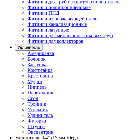
Фитинги для труб из сшитого полиэтилена
Фитинги полипропиленовые
Фитинги ПНД
Фитинги из нержавеющей стали
Фитинги канализационные
Фитинги латунные
Фитинги для металлопластиковых труб
Фитинги для коллекторов
Удлинитель
Американка
Бочонок
Заглушка
Контргайка
Крестовина
Муфта
Ниппель
Переходник
Сгон
Тройник
Угольник
Удлинитель
Футорка
Штуцер
Эксцентрик
Удлинитель 3/4"x15 мм Viega