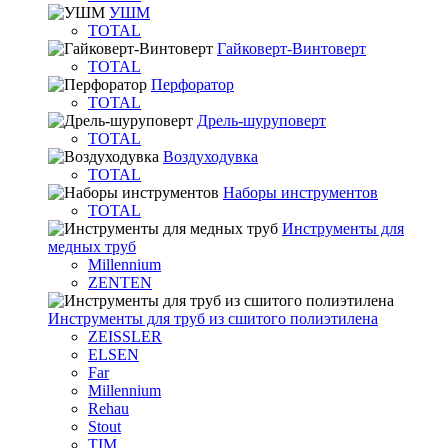
УШМ
TOTAL
Гайковерт-Винтоверт
TOTAL
Перфоратор
TOTAL
Дрель-шуруповерт
TOTAL
Воздуходувка
TOTAL
Наборы инструментов
TOTAL
Инструменты для
медных труб
Millennium
ZENTEN
Инструменты для труб из сшитого полиэтилена
ZEISSLER
ELSEN
Far
Millennium
Rehau
Stout
TIM