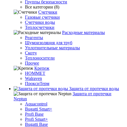
Группы безопасности
Все категории (8)
Счетчики
Газовые счетчики
Счетчики воды
Теплосчетчики
Расходные материалы
Реагенты
Шумоизоляция для труб
Уплотнительные материалы
Скотч
Теплоносители
Прочее
Крепеж
HOMMET
Walraven
ПроксиТерм
Защита от протечки воды
Защита от протечки
Neptun
Aquacontrol
Bugatti Smart+
Profi Base
Profi Smart+
Bugatti Base