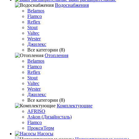
Водоснабжения
Belamos
Flamco
Reflex
Stout
Valtec
Wester
Джилекс
Все категории (8)
Отопления
Belamos
Flamco
Reflex
Stout
Valtec
Wester
Джилекс
Все категории (8)
Комплектующие
AFRISO
Askon (Дизайнсталь)
Flamco
ПроксиТерм
Насосы