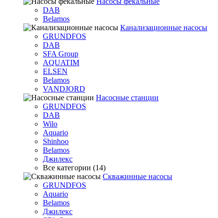
Насосы фекальные
DAB
Belamos
Канализационные насосы
GRUNDFOS
DAB
SFA Group
AQUATIM
ELSEN
Belamos
VANDJORD
Насосные станции
GRUNDFOS
DAB
Wilo
Aquario
Shinhoo
Belamos
Джилекс
Все категории (14)
Скважинные насосы
GRUNDFOS
Aquario
Belamos
Джилекс