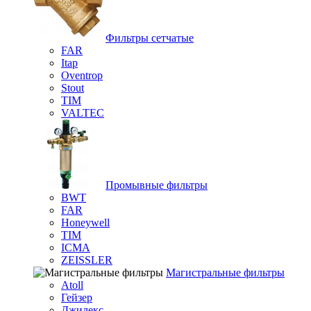
Фильтры сетчатые
FAR
Itap
Oventrop
Stout
TIM
VALTEC
Промывные фильтры
BWT
FAR
Honeywell
TIM
ICMA
ZEISSLER
Магистральные фильтры
Atoll
Гейзер
Джилекс