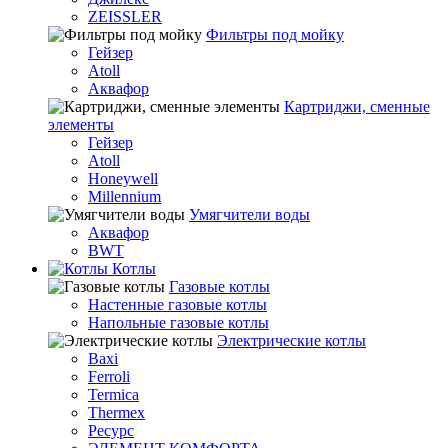
ZEISSLER
Фильтры под мойку
Гейзер
Atoll
Аквафор
Картриджи, сменные
элементы
Гейзер
Atoll
Honeywell
Millennium
Умягчители воды
Аквафор
BWT
Котлы
Гaзовые котлы
Настенные газовые котлы
Напольные газовые котлы
Электрические котлы
Baxi
Ferroli
Termica
Thermex
Ресурс