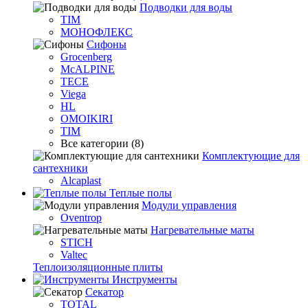
Подводки для воды
TIM
МОНОФЛЕКС
Сифоны
Grocenberg
McALPINE
TECE
Viega
HL
OMOIKIRI
TIM
Все категории (8)
Комплектующие для
сантехники
Alcaplast
Теплые полы
Модули управления
Oventrop
Нагревательные маты
STICH
Valtec
Теплоизоляционные плиты
Инструменты
Секатор
TOTAL