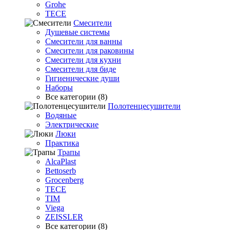
Grohe
TECE
Смесители
Душевые системы
Смесители для ванны
Смесители для раковины
Смесители для кухни
Смесители для биде
Гигиенические души
Наборы
Все категории (8)
Полотенцесушители
Водяные
Электрические
Люки
Практика
Трапы
AlcaPlast
Bettoserb
Grocenberg
TECE
TIM
Viega
ZEISSLER
Все категории (8)