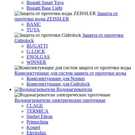
Bugatti Smart Tuya
Bugatti Base Light
Защита от
протечки воды ZEISSLER
BASIC
TUYA
Защита от протечки
Gidrolock
BUGATTI
G-LOCK
ENOLGAS
WINNER
Комплектующие для систем защита от протечки воды
Комплектующие для Neptun
Комплектующие для Gidrolock
Водонагреватели
Водонагреватeли электрические проточные
CLAGE
TERMICA
Stiebel Eltron
Primoclima
Kospel
Electrolux