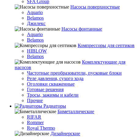
SFA Group
Насосы поверхностные
Aquario
Belamos
Джилекс
Насосы фонтанные
Aquario
Belamos
Компрессоры для септиков
HIBLOW
Belamos
Комплектующие для
насосов
Частотные преобразователи, пусковые блоки
Реле давления, сухого хода
Оголовки скваженные
Готовые решения
Тросы, зажимы и кабели
Прочие
Радиаторы
Биметаллические
RIFAR
Rommer
Royal Thermo
Дизайнерские