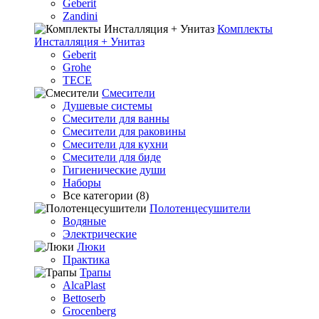
Geberit
Zandini
Комплекты
Инсталляция + Унитаз
Geberit
Grohe
TECE
Смесители
Душевые системы
Смесители для ванны
Смесители для раковины
Смесители для кухни
Смесители для биде
Гигиенические души
Наборы
Все категории (8)
Полотенцесушители
Водяные
Электрические
Люки
Практика
Трапы
AlcaPlast
Bettoserb
Grocenberg