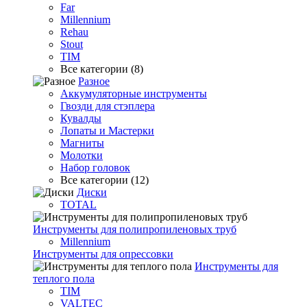
Far
Millennium
Rehau
Stout
TIM
Все категории (8)
Разное
Аккумуляторные инструменты
Гвозди для стэплера
Кувалды
Лопаты и Мастерки
Магниты
Молотки
Набор головок
Все категории (12)
Диски
TOTAL
Инструменты для полипропиленовых труб
Millennium
Инструменты для опрессовки
Инструменты для
теплого пола
TIM
VALTEC