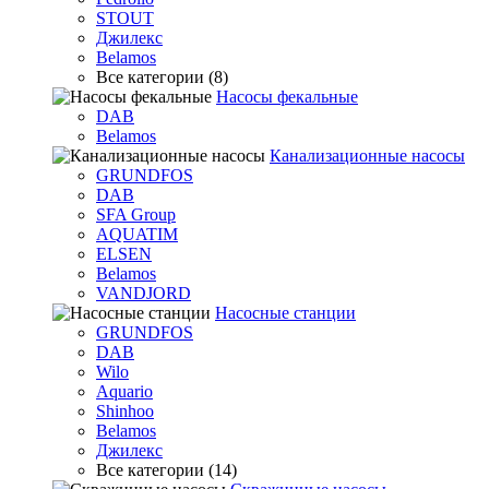
STOUT
Джилекс
Belamos
Все категории (8)
Насосы фекальные
DAB
Belamos
Канализационные насосы
GRUNDFOS
DAB
SFA Group
AQUATIM
ELSEN
Belamos
VANDJORD
Насосные станции
GRUNDFOS
DAB
Wilo
Aquario
Shinhoo
Belamos
Джилекс
Все категории (14)