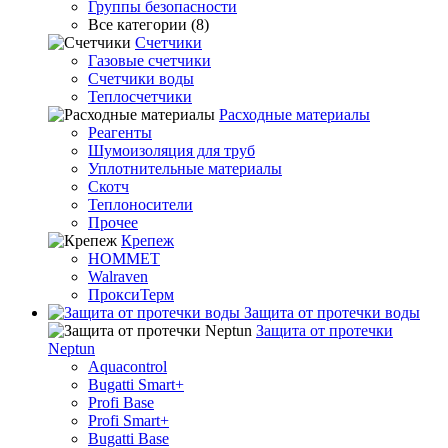
Группы безопасности
Все категории (8)
Счетчики
Газовые счетчики
Счетчики воды
Теплосчетчики
Расходные материалы
Реагенты
Шумоизоляция для труб
Уплотнительные материалы
Скотч
Теплоносители
Прочее
Крепеж
HOMMET
Walraven
ПроксиТерм
Защита от протечки воды
Защита от протечки
Neptun
Aquacontrol
Bugatti Smart+
Profi Base
Profi Smart+
Bugatti Base