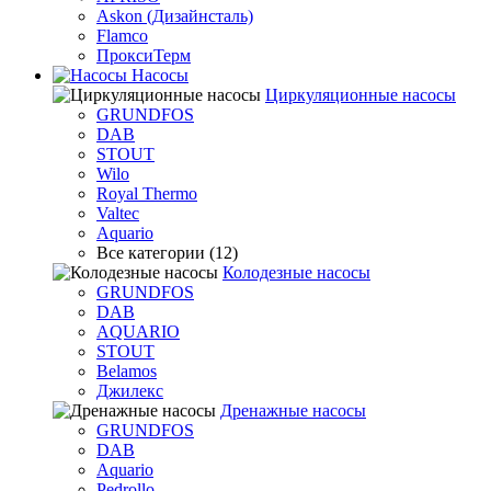
Askon (Дизайнсталь)
Flamco
ПроксиТерм
Насосы
Циркуляционные насосы
GRUNDFOS
DAB
STOUT
Wilo
Royal Thermo
Valtec
Aquario
Все категории (12)
Колодезные насосы
GRUNDFOS
DAB
AQUARIO
STOUT
Belamos
Джилекс
Дренажные насосы
GRUNDFOS
DAB
Aquario
Pedrollo