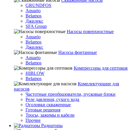
Скважинные насосы
GRUNDFOS
Aquario
Belamos
Джилекс
SFA Group
Насосы поверхностные
Aquario
Belamos
Джилекс
Насосы фонтанные
Aquario
Belamos
Компрессоры для септиков
HIBLOW
Belamos
Комплектующие для
насосов
Частотные преобразователи, пусковые блоки
Реле давления, сухого хода
Оголовки скваженные
Готовые решения
Тросы, зажимы и кабели
Прочие
Радиаторы