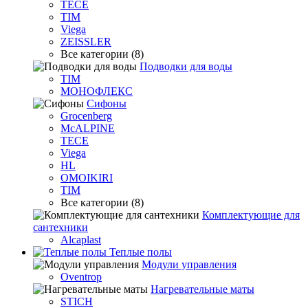
TECE
TIM
Viega
ZEISSLER
Все категории (8)
Подводки для воды
TIM
МОНОФЛЕКС
Сифоны
Grocenberg
McALPINE
TECE
Viega
HL
OMOIKIRI
TIM
Все категории (8)
Комплектующие для
сантехники
Alcaplast
Теплые полы
Модули управления
Oventrop
Нагревательные маты
STICH