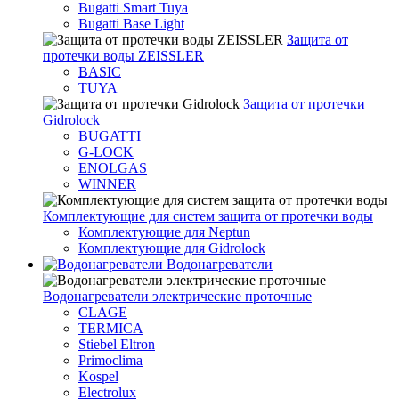
Bugatti Smart Tuya
Bugatti Base Light
Защита от
протечки воды ZEISSLER
BASIC
TUYA
Защита от протечки
Gidrolock
BUGATTI
G-LOCK
ENOLGAS
WINNER
Комплектующие для систем защита от протечки воды
Комплектующие для Neptun
Комплектующие для Gidrolock
Водонагреватели
Водонагреватeли электрические проточные
CLAGE
TERMICA
Stiebel Eltron
Primoclima
Kospel
Electrolux