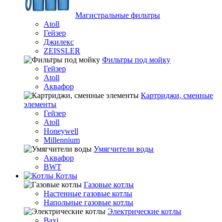
Магистральные фильтры
Atoll
Гейзер
Джилекс
ZEISSLER
Фильтры под мойку
Гейзер
Atoll
Аквафор
Картриджи, сменные
элементы
Гейзер
Atoll
Honeywell
Millennium
Умягчители воды
Аквафор
BWT
Котлы
Гaзовые котлы
Настенные газовые котлы
Напольные газовые котлы
Электрические котлы
Baxi