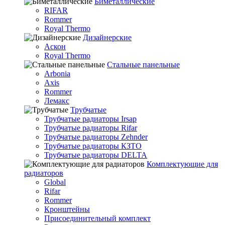
Биметаллические
RIFAR
Rommer
Royal Thermo
Дизайнерские
Аскон
Royal Thermo
Стальные панельные
Arbonia
Axis
Rommer
Лемакс
Трубчатые
Трубчатые радиаторы Irsap
Трубчатые радиаторы Rifar
Трубчатые радиаторы Zehnder
Трубчатые радиаторы КЗТО
Трубчатые радиаторы DELTA
Комплектующие для
радиаторов
Global
Rifar
Rommer
Кронштейны
Присоединительный комплект