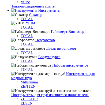
Valtec
Теплоизоляционные плиты
Инструменты
Секатор
TOTAL
УШМ
TOTAL
Гайковерт-Винтоверт
TOTAL
Перфоратор
TOTAL
Дрель-шуруповерт
TOTAL
Воздуходувка
TOTAL
Наборы инструментов
TOTAL
Инструменты для
медных труб
Millennium
ZENTEN
Инструменты для труб из сшитого полиэтилена
ZEISSLER
ELSEN