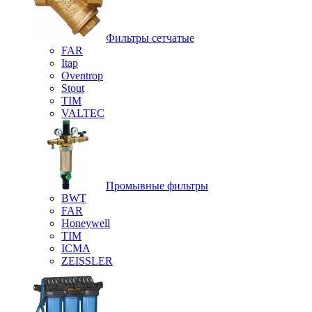
Фильтры сетчатые
FAR
Itap
Oventrop
Stout
TIM
VALTEC
Промывные фильтры
BWT
FAR
Honeywell
TIM
ICMA
ZEISSLER