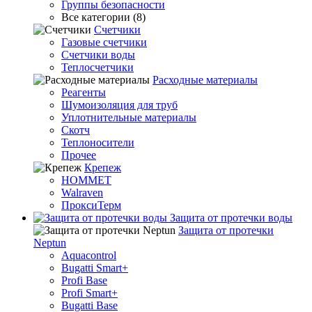
Группы безопасности
Все категории (8)
Счетчики
Газовые счетчики
Счетчики воды
Теплосчетчики
Расходные материалы
Реагенты
Шумоизоляция для труб
Уплотнительные материалы
Скотч
Теплоносители
Прочее
Крепеж
HOMMET
Walraven
ПроксиТерм
Защита от протечки воды
Защита от протечки
Neptun
Aquacontrol
Bugatti Smart+
Profi Base
Profi Smart+
Bugatti Base