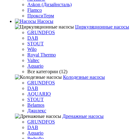
Askon (Дизайнсталь)
Flamco
ПроксиТерм
Насосы
Циркуляционные насосы
GRUNDFOS
DAB
STOUT
Wilo
Royal Thermo
Valtec
Aquario
Все категории (12)
Колодезные насосы
GRUNDFOS
DAB
AQUARIO
STOUT
Belamos
Джилекс
Дренажные насосы
GRUNDFOS
DAB
Aquario
Pedrollo