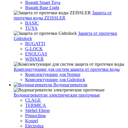
Bugatti Smart Tuya
Bugatti Base Light
Защита от
протечки воды ZEISSLER
BASIC
TUYA
Защита от протечки
Gidrolock
BUGATTI
G-LOCK
ENOLGAS
WINNER
Комплектующие для систем защита от протечки воды
Комплектующие для Neptun
Комплектующие для Gidrolock
Водонагреватели
Водонагреватeли электрические проточные
CLAGE
TERMICA
Stiebel Eltron
Primoclima
Kospel
Electrolux