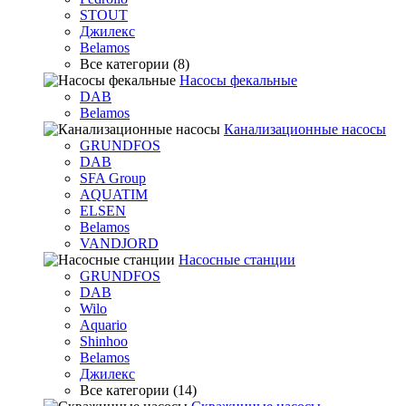
STOUT
Джилекс
Belamos
Все категории (8)
Насосы фекальные
DAB
Belamos
Канализационные насосы
GRUNDFOS
DAB
SFA Group
AQUATIM
ELSEN
Belamos
VANDJORD
Насосные станции
GRUNDFOS
DAB
Wilo
Aquario
Shinhoo
Belamos
Джилекс
Все категории (14)