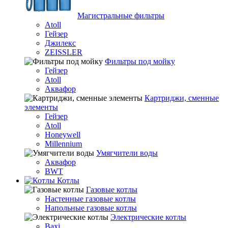
Магистральные фильтры
Atoll
Гейзер
Джилекс
ZEISSLER
Фильтры под мойку
Гейзер
Atoll
Аквафор
Картриджи, сменные
элементы
Гейзер
Atoll
Honeywell
Millennium
Умягчители воды
Аквафор
BWT
Котлы
Гaзовые котлы
Настенные газовые котлы
Напольные газовые котлы
Электрические котлы
Baxi