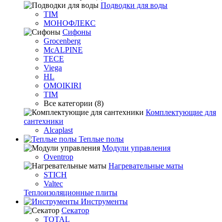
Подводки для воды
TIM
МОНОФЛЕКС
Сифоны
Grocenberg
McALPINE
TECE
Viega
HL
OMOIKIRI
TIM
Все категории (8)
Комплектующие для
сантехники
Alcaplast
Теплые полы
Модули управления
Oventrop
Нагревательные маты
STICH
Valtec
Теплоизоляционные плиты
Инструменты
Секатор
TOTAL