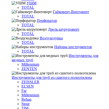
УШМ
TOTAL
Гайковерт-Винтоверт
TOTAL
Перфоратор
TOTAL
Дрель-шуруповерт
TOTAL
Воздуходувка
TOTAL
Наборы инструментов
TOTAL
Инструменты для
медных труб
Millennium
ZENTEN
Инструменты для труб из сшитого полиэтилена
ZEISSLER
ELSEN
Far
Millennium
Rehau
Stout
TIM