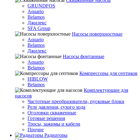
Скважинные насосы
GRUNDFOS
Aquario
Belamos
Джилекс
SFA Group
Насосы поверхностные
Aquario
Belamos
Джилекс
Насосы фонтанные
Aquario
Belamos
Компрессоры для септиков
HIBLOW
Belamos
Комплектующие для
насосов
Частотные преобразователи, пусковые блоки
Реле давления, сухого хода
Оголовки скваженные
Готовые решения
Тросы, зажимы и кабели
Прочие
Радиаторы