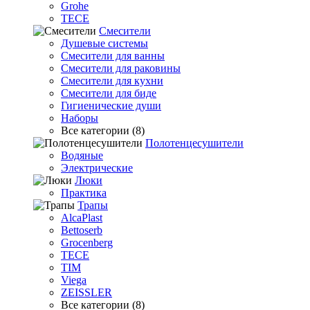
Grohe
TECE
Смесители
Душевые системы
Смесители для ванны
Смесители для раковины
Смесители для кухни
Смесители для биде
Гигиенические души
Наборы
Все категории (8)
Полотенцесушители
Водяные
Электрические
Люки
Практика
Трапы
AlcaPlast
Bettoserb
Grocenberg
TECE
TIM
Viega
ZEISSLER
Все категории (8)