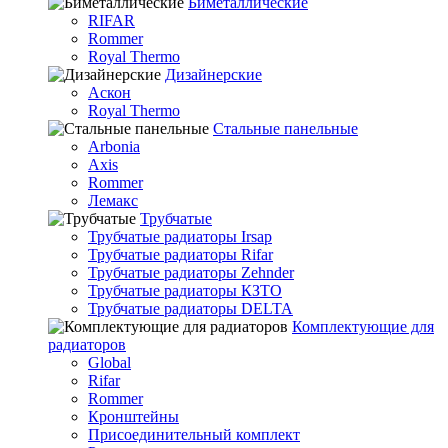
Биметаллические
RIFAR
Rommer
Royal Thermo
Дизайнерские
Аскон
Royal Thermo
Стальные панельные
Arbonia
Axis
Rommer
Лемакс
Трубчатые
Трубчатые радиаторы Irsap
Трубчатые радиаторы Rifar
Трубчатые радиаторы Zehnder
Трубчатые радиаторы КЗТО
Трубчатые радиаторы DELTA
Комплектующие для
радиаторов
Global
Rifar
Rommer
Кронштейны
Присоединительный комплект