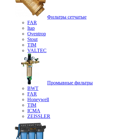
Фильтры сетчатые
FAR
Itap
Oventrop
Stout
TIM
VALTEC
Промывные фильтры
BWT
FAR
Honeywell
TIM
ICMA
ZEISSLER