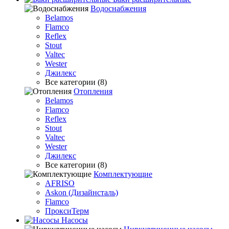
Водоснабжения
Belamos
Flamco
Reflex
Stout
Valtec
Wester
Джилекс
Все категории (8)
Отопления
Belamos
Flamco
Reflex
Stout
Valtec
Wester
Джилекс
Все категории (8)
Комплектующие
AFRISO
Askon (Дизайнсталь)
Flamco
ПроксиТерм
Насосы