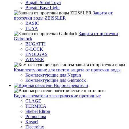
Bugatti Smart Tuya
Bugatti Base Light
Защита от
протечки воды ZEISSLER
BASIC
TUYA
Защита от протечки
Gidrolock
BUGATTI
G-LOCK
ENOLGAS
WINNER
Комплектующие для систем защита от протечки воды
Комплектующие для Neptun
Комплектующие для Gidrolock
Водонагреватели
Водонагреватeли электрические проточные
CLAGE
TERMICA
Stiebel Eltron
Primoclima
Kospel
Electrolux