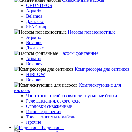
Скважинные насосы
GRUNDFOS
Aquario
Belamos
Джилекс
SFA Group
Насосы поверхностные
Aquario
Belamos
Джилекс
Насосы фонтанные
Aquario
Belamos
Компрессоры для септиков
HIBLOW
Belamos
Комплектующие для
насосов
Частотные преобразователи, пусковые блоки
Реле давления, сухого хода
Оголовки скваженные
Готовые решения
Тросы, зажимы и кабели
Прочие
Радиаторы