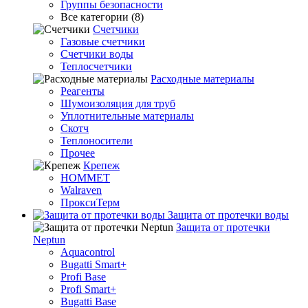
Группы безопасности
Все категории (8)
Счетчики
Газовые счетчики
Счетчики воды
Теплосчетчики
Расходные материалы
Реагенты
Шумоизоляция для труб
Уплотнительные материалы
Скотч
Теплоносители
Прочее
Крепеж
HOMMET
Walraven
ПроксиТерм
Защита от протечки воды
Защита от протечки
Neptun
Aquacontrol
Bugatti Smart+
Profi Base
Profi Smart+
Bugatti Base