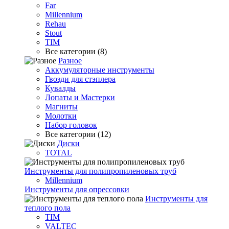
Far
Millennium
Rehau
Stout
TIM
Все категории (8)
Разное
Аккумуляторные инструменты
Гвозди для стэплера
Кувалды
Лопаты и Мастерки
Магниты
Молотки
Набор головок
Все категории (12)
Диски
TOTAL
Инструменты для полипропиленовых труб
Millennium
Инструменты для опрессовки
Инструменты для
теплого пола
TIM
VALTEC