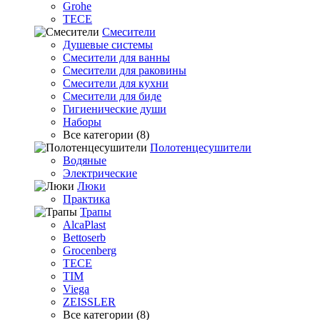
Grohe
TECE
Смесители
Душевые системы
Смесители для ванны
Смесители для раковины
Смесители для кухни
Смесители для биде
Гигиенические души
Наборы
Все категории (8)
Полотенцесушители
Водяные
Электрические
Люки
Практика
Трапы
AlcaPlast
Bettoserb
Grocenberg
TECE
TIM
Viega
ZEISSLER
Все категории (8)