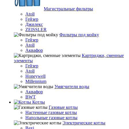
Магистральные фильтры
Atoll
Гейзер
Джилекс
ZEISSLER
Фильтры под мойку
Гейзер
Atoll
Аквафор
Картриджи, сменные
элементы
Гейзер
Atoll
Honeywell
Millennium
Умягчители воды
Аквафор
BWT
Котлы
Гaзовые котлы
Настенные газовые котлы
Напольные газовые котлы
Электрические котлы
Baxi