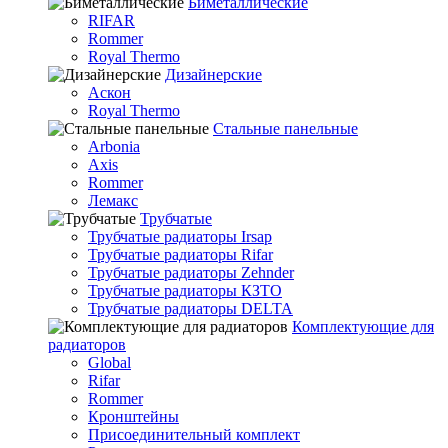
Биметаллические
RIFAR
Rommer
Royal Thermo
Дизайнерские
Аскон
Royal Thermo
Стальные панельные
Arbonia
Axis
Rommer
Лемакс
Трубчатые
Трубчатые радиаторы Irsap
Трубчатые радиаторы Rifar
Трубчатые радиаторы Zehnder
Трубчатые радиаторы КЗТО
Трубчатые радиаторы DELTA
Комплектующие для
радиаторов
Global
Rifar
Rommer
Кронштейны
Присоединительный комплект