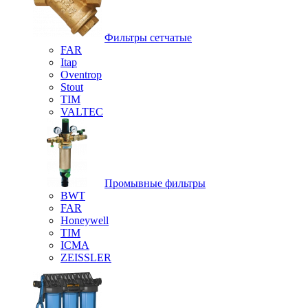
Фильтры сетчатые
FAR
Itap
Oventrop
Stout
TIM
VALTEC
Промывные фильтры
BWT
FAR
Honeywell
TIM
ICMA
ZEISSLER