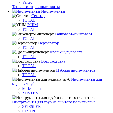
Valtec
Теплоизоляционные плиты
Инструменты
Секатор
TOTAL
УШМ
TOTAL
Гайковерт-Винтоверт
TOTAL
Перфоратор
TOTAL
Дрель-шуруповерт
TOTAL
Воздуходувка
TOTAL
Наборы инструментов
TOTAL
Инструменты для
медных труб
Millennium
ZENTEN
Инструменты для труб из сшитого полиэтилена
ZEISSLER
ELSEN