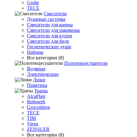
Grohe
TECE
Смесители
Душевые системы
Смесители для ванны
Смесители для раковины
Смесители для кухни
Смесители для биде
Гигиенические души
Наборы
Все категории (8)
Полотенцесушители
Водяные
Электрические
Люки
Практика
Трапы
AlcaPlast
Bettoserb
Grocenberg
TECE
TIM
Viega
ZEISSLER
Все категории (8)