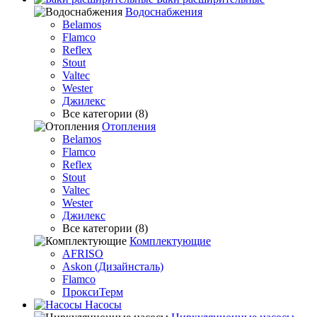
Водоснабжения
Belamos
Flamco
Reflex
Stout
Valtec
Wester
Джилекс
Все категории (8)
Отопления
Belamos
Flamco
Reflex
Stout
Valtec
Wester
Джилекс
Все категории (8)
Комплектующие
AFRISO
Askon (Дизайнсталь)
Flamco
ПроксиТерм
Насосы