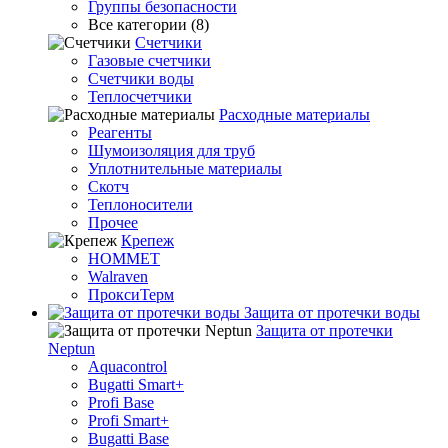
Группы безопасности
Все категории (8)
Счетчики
Газовые счетчики
Счетчики воды
Теплосчетчики
Расходные материалы
Реагенты
Шумоизоляция для труб
Уплотнительные материалы
Скотч
Теплоносители
Прочее
Крепеж
HOMMET
Walraven
ПроксиТерм
Защита от протечки воды
Защита от протечки
Neptun
Aquacontrol
Bugatti Smart+
Profi Base
Profi Smart+
Bugatti Base