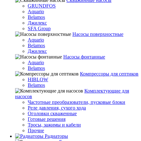
Скважинные насосы
GRUNDFOS
Aquario
Belamos
Джилекс
SFA Group
Насосы поверхностные
Aquario
Belamos
Джилекс
Насосы фонтанные
Aquario
Belamos
Компрессоры для септиков
HIBLOW
Belamos
Комплектующие для
насосов
Частотные преобразователи, пусковые блоки
Реле давления, сухого хода
Оголовки скваженные
Готовые решения
Тросы, зажимы и кабели
Прочие
Радиаторы