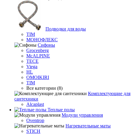
Подводки для воды
TIM
МОНОФЛЕКС
Сифоны
Grocenberg
McALPINE
TECE
Viega
HL
OMOIKIRI
TIM
Все категории (8)
Комплектующие для
сантехники
Alcaplast
Теплые полы
Модули управления
Oventrop
Нагревательные маты
STICH