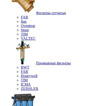
Фильтры сетчатые
FAR
Itap
Oventrop
Stout
TIM
VALTEC
Промывные фильтры
BWT
FAR
Honeywell
TIM
ICMA
ZEISSLER