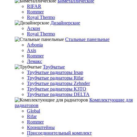
Биметаллические
RIFAR
Rommer
Royal Thermo
Дизайнерские
Аскон
Royal Thermo
Стальные панельные
Arbonia
Axis
Rommer
Лемакс
Трубчатые
Трубчатые радиаторы Irsap
Трубчатые радиаторы Rifar
Трубчатые радиаторы Zehnder
Трубчатые радиаторы КЗТО
Трубчатые радиаторы DELTA
Комплектующие для
радиаторов
Global
Rifar
Rommer
Кронштейны
Присоединительный комплект