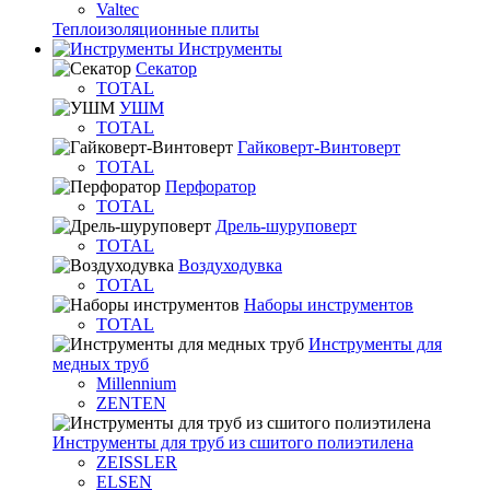
Valtec
Теплоизоляционные плиты
Инструменты
Секатор
TOTAL
УШМ
TOTAL
Гайковерт-Винтоверт
TOTAL
Перфоратор
TOTAL
Дрель-шуруповерт
TOTAL
Воздуходувка
TOTAL
Наборы инструментов
TOTAL
Инструменты для
медных труб
Millennium
ZENTEN
Инструменты для труб из сшитого полиэтилена
ZEISSLER
ELSEN