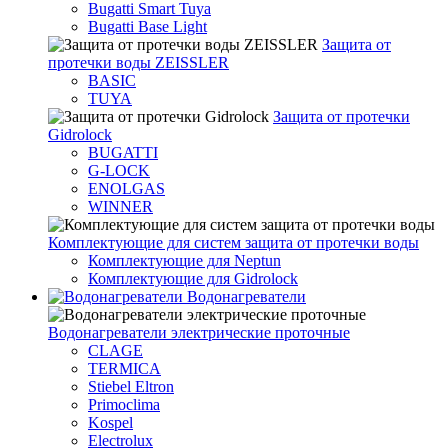
Bugatti Smart Tuya
Bugatti Base Light
Защита от
протечки воды ZEISSLER
BASIC
TUYA
Защита от протечки
Gidrolock
BUGATTI
G-LOCK
ENOLGAS
WINNER
Комплектующие для систем защита от протечки воды
Комплектующие для Neptun
Комплектующие для Gidrolock
Водонагреватели
Водонагреватeли электрические проточные
CLAGE
TERMICA
Stiebel Eltron
Primoclima
Kospel
Electrolux