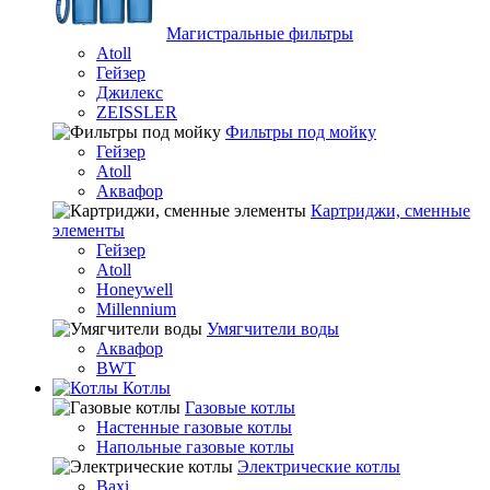
Магистральные фильтры
Atoll
Гейзер
Джилекс
ZEISSLER
Фильтры под мойку
Гейзер
Atoll
Аквафор
Картриджи, сменные
элементы
Гейзер
Atoll
Honeywell
Millennium
Умягчители воды
Аквафор
BWT
Котлы
Гaзовые котлы
Настенные газовые котлы
Напольные газовые котлы
Электрические котлы
Baxi