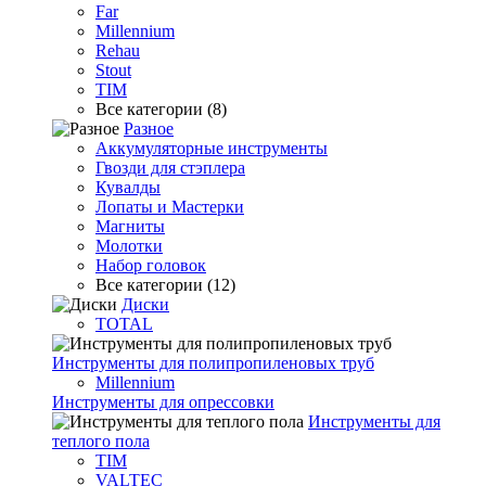
Far
Millennium
Rehau
Stout
TIM
Все категории (8)
Разное
Аккумуляторные инструменты
Гвозди для стэплера
Кувалды
Лопаты и Мастерки
Магниты
Молотки
Набор головок
Все категории (12)
Диски
TOTAL
Инструменты для полипропиленовых труб
Millennium
Инструменты для опрессовки
Инструменты для
теплого пола
TIM
VALTEC