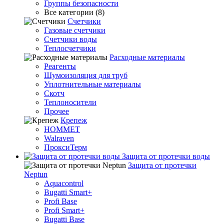
Группы безопасности
Все категории (8)
Счетчики
Газовые счетчики
Счетчики воды
Теплосчетчики
Расходные материалы
Реагенты
Шумоизоляция для труб
Уплотнительные материалы
Скотч
Теплоносители
Прочее
Крепеж
HOMMET
Walraven
ПроксиТерм
Защита от протечки воды
Защита от протечки
Neptun
Aquacontrol
Bugatti Smart+
Profi Base
Profi Smart+
Bugatti Base