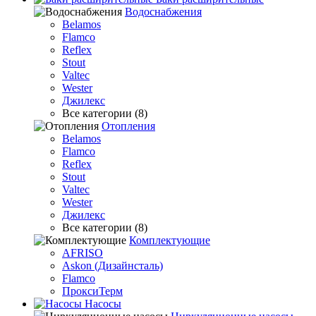
Водоснабжения
Belamos
Flamco
Reflex
Stout
Valtec
Wester
Джилекс
Все категории (8)
Отопления
Belamos
Flamco
Reflex
Stout
Valtec
Wester
Джилекс
Все категории (8)
Комплектующие
AFRISO
Askon (Дизайнсталь)
Flamco
ПроксиТерм
Насосы