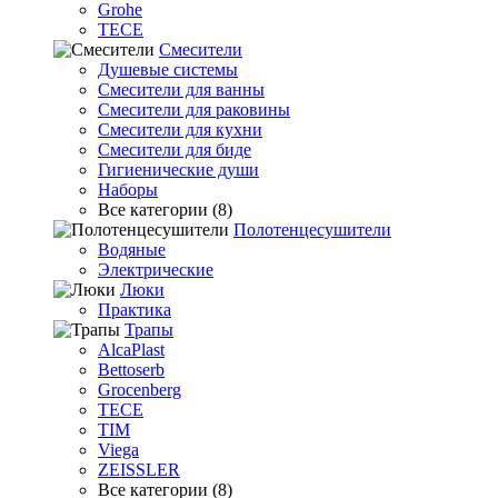
Grohe
TECE
Смесители
Душевые системы
Смесители для ванны
Смесители для раковины
Смесители для кухни
Смесители для биде
Гигиенические души
Наборы
Все категории (8)
Полотенцесушители
Водяные
Электрические
Люки
Практика
Трапы
AlcaPlast
Bettoserb
Grocenberg
TECE
TIM
Viega
ZEISSLER
Все категории (8)