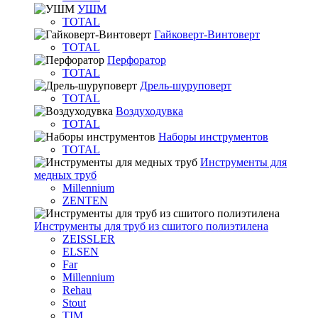
УШМ
TOTAL
Гайковерт-Винтоверт
TOTAL
Перфоратор
TOTAL
Дрель-шуруповерт
TOTAL
Воздуходувка
TOTAL
Наборы инструментов
TOTAL
Инструменты для
медных труб
Millennium
ZENTEN
Инструменты для труб из сшитого полиэтилена
ZEISSLER
ELSEN
Far
Millennium
Rehau
Stout
TIM