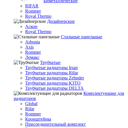
Биметаллические
RIFAR
Rommer
Royal Thermo
Дизайнерские
Аскон
Royal Thermo
Стальные панельные
Arbonia
Axis
Rommer
Лемакс
Трубчатые
Трубчатые радиаторы Irsap
Трубчатые радиаторы Rifar
Трубчатые радиаторы Zehnder
Трубчатые радиаторы КЗТО
Трубчатые радиаторы DELTA
Комплектующие для
радиаторов
Global
Rifar
Rommer
Кронштейны
Присоединительный комплект