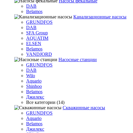
Насосы фекальные
DAB
Belamos
Канализационные насосы
GRUNDFOS
DAB
SFA Group
AQUATIM
ELSEN
Belamos
VANDJORD
Насосные станции
GRUNDFOS
DAB
Wilo
Aquario
Shinhoo
Belamos
Джилекс
Все категории (14)
Скважинные насосы
GRUNDFOS
Aquario
Belamos
Джилекс