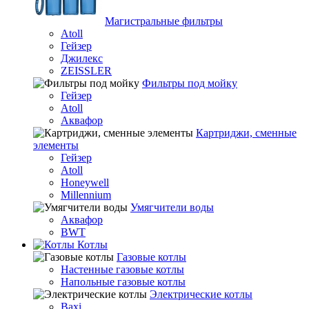
Магистральные фильтры
Atoll
Гейзер
Джилекс
ZEISSLER
Фильтры под мойку
Гейзер
Atoll
Аквафор
Картриджи, сменные
элементы
Гейзер
Atoll
Honeywell
Millennium
Умягчители воды
Аквафор
BWT
Котлы
Гaзовые котлы
Настенные газовые котлы
Напольные газовые котлы
Электрические котлы
Baxi