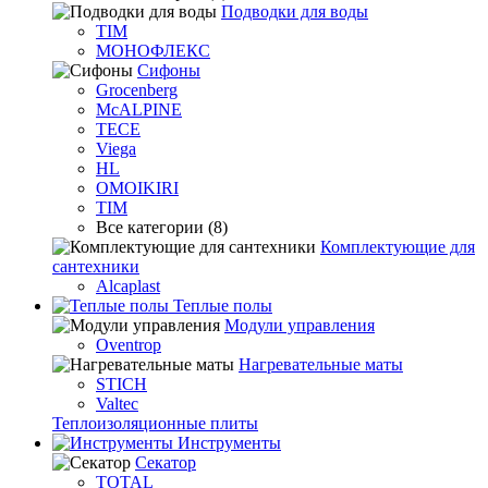
Подводки для воды
TIM
МОНОФЛЕКС
Сифоны
Grocenberg
McALPINE
TECE
Viega
HL
OMOIKIRI
TIM
Все категории (8)
Комплектующие для
сантехники
Alcaplast
Теплые полы
Модули управления
Oventrop
Нагревательные маты
STICH
Valtec
Теплоизоляционные плиты
Инструменты
Секатор
TOTAL