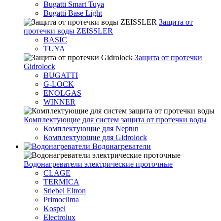
Bugatti Smart Tuya
Bugatti Base Light
Защита от
протечки воды ZEISSLER
BASIC
TUYA
Защита от протечки
Gidrolock
BUGATTI
G-LOCK
ENOLGAS
WINNER
Комплектующие для систем защита от протечки воды
Комплектующие для Neptun
Комплектующие для Gidrolock
Водонагреватели
Водонагреватeли электрические проточные
CLAGE
TERMICA
Stiebel Eltron
Primoclima
Kospel
Electrolux