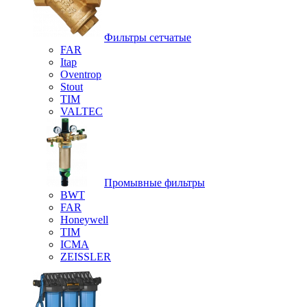
Фильтры сетчатые
FAR
Itap
Oventrop
Stout
TIM
VALTEC
Промывные фильтры
BWT
FAR
Honeywell
TIM
ICMA
ZEISSLER