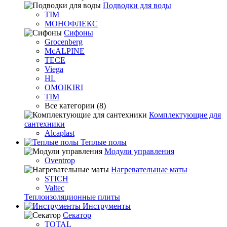
Подводки для воды
TIM
МОНОФЛЕКС
Сифоны
Grocenberg
McALPINE
TECE
Viega
HL
OMOIKIRI
TIM
Все категории (8)
Комплектующие для
сантехники
Alcaplast
Теплые полы
Модули управления
Oventrop
Нагревательные маты
STICH
Valtec
Теплоизоляционные плиты
Инструменты
Секатор
TOTAL