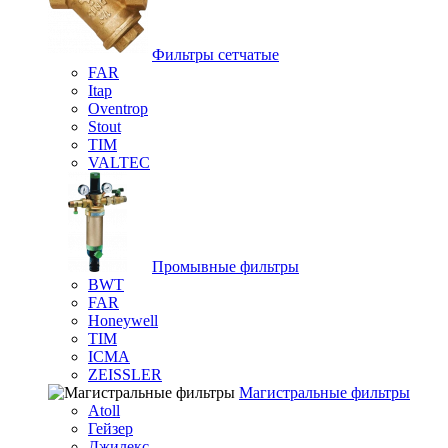
Фильтры сетчатые
FAR
Itap
Oventrop
Stout
TIM
VALTEC
Промывные фильтры
BWT
FAR
Honeywell
TIM
ICMA
ZEISSLER
Магистральные фильтры
Atoll
Гейзер
Джилекс