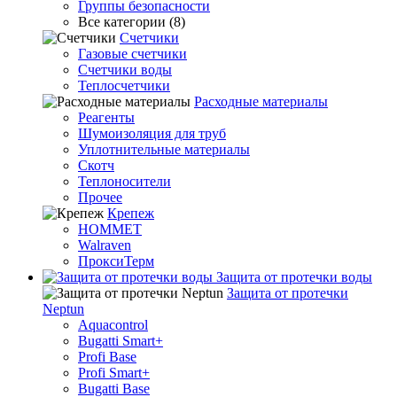
Группы безопасности
Все категории (8)
Счетчики
Газовые счетчики
Счетчики воды
Теплосчетчики
Расходные материалы
Реагенты
Шумоизоляция для труб
Уплотнительные материалы
Скотч
Теплоносители
Прочее
Крепеж
HOMMET
Walraven
ПроксиТерм
Защита от протечки воды
Защита от протечки
Neptun
Aquacontrol
Bugatti Smart+
Profi Base
Profi Smart+
Bugatti Base