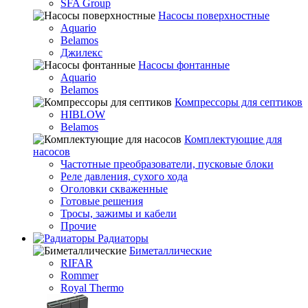
SFA Group
Насосы поверхностные
Aquario
Belamos
Джилекс
Насосы фонтанные
Aquario
Belamos
Компрессоры для септиков
HIBLOW
Belamos
Комплектующие для
насосов
Частотные преобразователи, пусковые блоки
Реле давления, сухого хода
Оголовки скваженные
Готовые решения
Тросы, зажимы и кабели
Прочие
Радиаторы
Биметаллические
RIFAR
Rommer
Royal Thermo