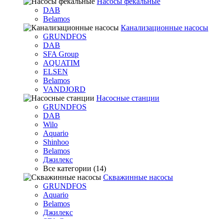
Насосы фекальные
DAB
Belamos
Канализационные насосы
GRUNDFOS
DAB
SFA Group
AQUATIM
ELSEN
Belamos
VANDJORD
Насосные станции
GRUNDFOS
DAB
Wilo
Aquario
Shinhoo
Belamos
Джилекс
Все категории (14)
Скважинные насосы
GRUNDFOS
Aquario
Belamos
Джилекс