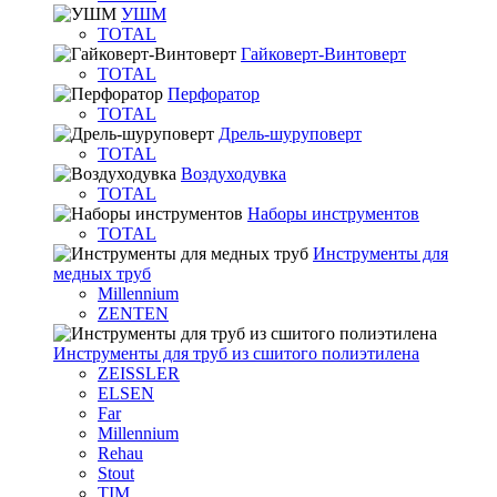
УШМ
TOTAL
Гайковерт-Винтоверт
TOTAL
Перфоратор
TOTAL
Дрель-шуруповерт
TOTAL
Воздуходувка
TOTAL
Наборы инструментов
TOTAL
Инструменты для
медных труб
Millennium
ZENTEN
Инструменты для труб из сшитого полиэтилена
ZEISSLER
ELSEN
Far
Millennium
Rehau
Stout
TIM