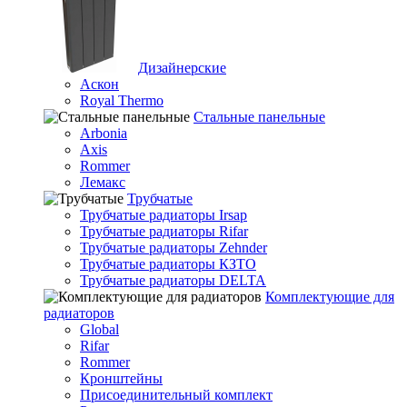
Дизайнерские
Аскон
Royal Thermo
Стальные панельные
Arbonia
Axis
Rommer
Лемакс
Трубчатые
Трубчатые радиаторы Irsap
Трубчатые радиаторы Rifar
Трубчатые радиаторы Zehnder
Трубчатые радиаторы КЗТО
Трубчатые радиаторы DELTA
Комплектующие для
радиаторов
Global
Rifar
Rommer
Кронштейны
Присоединительный комплект