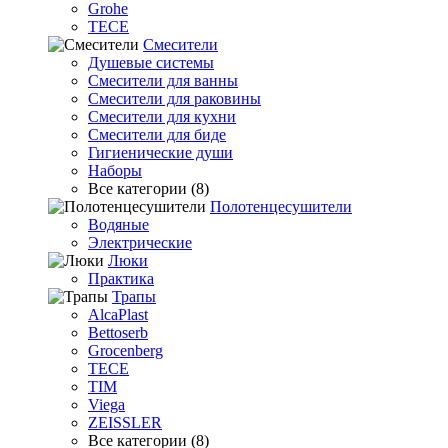
Grohe
TECE
Смесители
Душевые системы
Смесители для ванны
Смесители для раковины
Смесители для кухни
Смесители для биде
Гигиенические души
Наборы
Все категории (8)
Полотенцесушители
Водяные
Электрические
Люки
Практика
Трапы
AlcaPlast
Bettoserb
Grocenberg
TECE
TIM
Viega
ZEISSLER
Все категории (8)