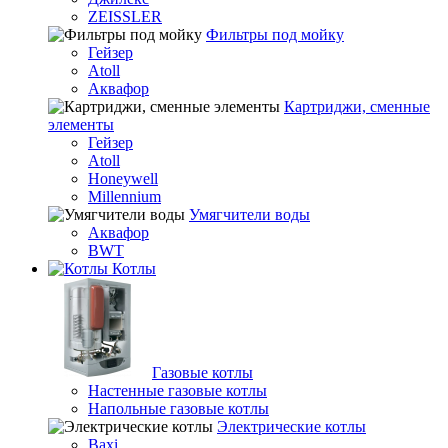
ZEISSLER
Фильтры под мойку
Гейзер
Atoll
Аквафор
Картриджи, сменные
элементы
Гейзер
Atoll
Honeywell
Millennium
Умягчители воды
Аквафор
BWT
Котлы
Гaзовые котлы
Настенные газовые котлы
Напольные газовые котлы
Электрические котлы
Baxi