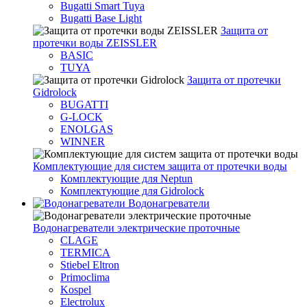
Bugatti Smart Tuya
Bugatti Base Light
Защита от
протечки воды ZEISSLER
BASIC
TUYA
Защита от протечки
Gidrolock
BUGATTI
G-LOCK
ENOLGAS
WINNER
Комплектующие для систем защита от протечки воды
Комплектующие для Neptun
Комплектующие для Gidrolock
Водонагреватели
Водонагреватeли электрические проточные
CLAGE
TERMICA
Stiebel Eltron
Primoclima
Kospel
Electrolux