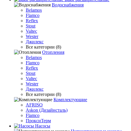
Водоснабжения
Belamos
Flamco
Reflex
Stout
Valtec
Wester
Джилекс
Все категории (8)
Отопления
Belamos
Flamco
Reflex
Stout
Valtec
Wester
Джилекс
Все категории (8)
Комплектующие
AFRISO
Askon (Дизайнсталь)
Flamco
ПроксиТерм
Насосы