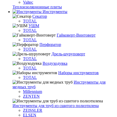
Valtec
Теплоизоляционные плиты
Инструменты
Секатор
TOTAL
УШМ
TOTAL
Гайковерт-Винтоверт
TOTAL
Перфоратор
TOTAL
Дрель-шуруповерт
TOTAL
Воздуходувка
TOTAL
Наборы инструментов
TOTAL
Инструменты для
медных труб
Millennium
ZENTEN
Инструменты для труб из сшитого полиэтилена
ZEISSLER
ELSEN