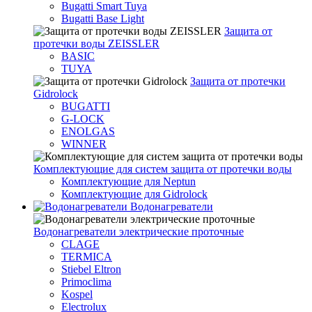
Bugatti Smart Tuya
Bugatti Base Light
Защита от
протечки воды ZEISSLER
BASIC
TUYA
Защита от протечки
Gidrolock
BUGATTI
G-LOCK
ENOLGAS
WINNER
Комплектующие для систем защита от протечки воды
Комплектующие для Neptun
Комплектующие для Gidrolock
Водонагреватели
Водонагреватeли электрические проточные
CLAGE
TERMICA
Stiebel Eltron
Primoclima
Kospel
Electrolux