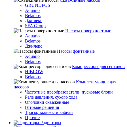
Скважинные насосы
GRUNDFOS
Aquario
Belamos
Джилекс
SFA Group
Насосы поверхностные
Aquario
Belamos
Джилекс
Насосы фонтанные
Aquario
Belamos
Компрессоры для септиков
HIBLOW
Belamos
Комплектующие для
насосов
Частотные преобразователи, пусковые блоки
Реле давления, сухого хода
Оголовки скваженные
Готовые решения
Тросы, зажимы и кабели
Прочие
Радиаторы