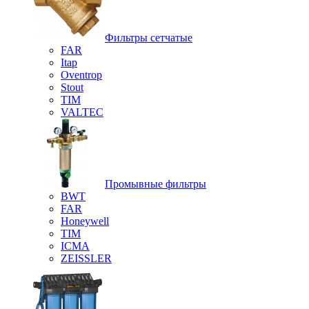
Фильтры сетчатые
FAR
Itap
Oventrop
Stout
TIM
VALTEC
Промывные фильтры
BWT
FAR
Honeywell
TIM
ICMA
ZEISSLER