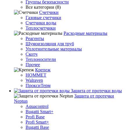
Группы безопасности
Все категории (8)
Счетчики
Газовые счетчики
Счетчики воды
Теплосчетчики
Расходные материалы
Реагенты
Шумоизоляция для труб
Уплотнительные материалы
Скотч
Теплоносители
Прочее
Крепеж
HOMMET
Walraven
ПроксиТерм
Защита от протечки воды
Защита от протечки
Neptun
Aquacontrol
Bugatti Smart+
Profi Base
Profi Smart+
Bugatti Base