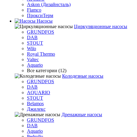
Askon (Дизайнсталь)
Flamco
ПроксиТерм
Насосы
Циркуляционные насосы
GRUNDFOS
DAB
STOUT
Wilo
Royal Thermo
Valtec
Aquario
Все категории (12)
Колодезные насосы
GRUNDFOS
DAB
AQUARIO
STOUT
Belamos
Джилекс
Дренажные насосы
GRUNDFOS
DAB
Aquario
Pedrollo