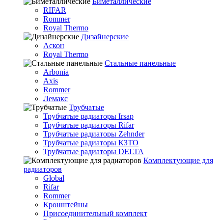
Биметаллические
RIFAR
Rommer
Royal Thermo
Дизайнерские
Аскон
Royal Thermo
Стальные панельные
Arbonia
Axis
Rommer
Лемакс
Трубчатые
Трубчатые радиаторы Irsap
Трубчатые радиаторы Rifar
Трубчатые радиаторы Zehnder
Трубчатые радиаторы КЗТО
Трубчатые радиаторы DELTA
Комплектующие для
радиаторов
Global
Rifar
Rommer
Кронштейны
Присоединительный комплект