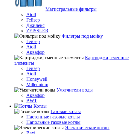
Магистральные фильтры
Atoll
Гейзер
Джилекс
ZEISSLER
Фильтры под мойку
Гейзер
Atoll
Аквафор
Картриджи, сменные
элементы
Гейзер
Atoll
Honeywell
Millennium
Умягчители воды
Аквафор
BWT
Котлы
Гaзовые котлы
Настенные газовые котлы
Напольные газовые котлы
Электрические котлы
Baxi