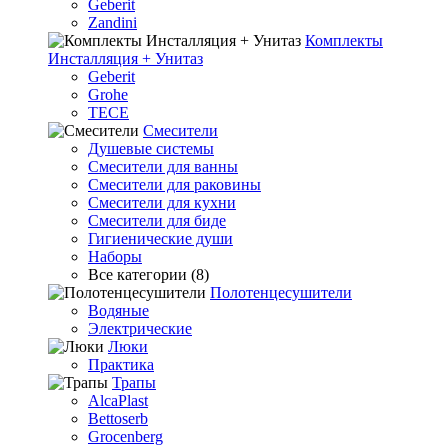
Geberit
Zandini
Комплекты
Инсталляция + Унитаз
Geberit
Grohe
TECE
Смесители
Душевые системы
Смесители для ванны
Смесители для раковины
Смесители для кухни
Смесители для биде
Гигиенические души
Наборы
Все категории (8)
Полотенцесушители
Водяные
Электрические
Люки
Практика
Трапы
AlcaPlast
Bettoserb
Grocenberg