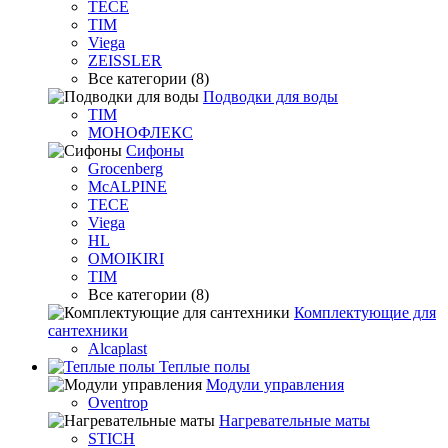
TECE
TIM
Viega
ZEISSLER
Все категории (8)
Подводки для воды
TIM
МОНОФЛЕКС
Сифоны
Grocenberg
McALPINE
TECE
Viega
HL
OMOIKIRI
TIM
Все категории (8)
Комплектующие для
сантехники
Alcaplast
Теплые полы
Модули управления
Oventrop
Нагревательные маты
STICH