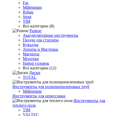
Far
Millennium
Rehau
Stout
TIM
Все категории (8)
Разное
Аккумуляторные инструменты
Гвозди для стэплера
Кувалды
Лопаты и Мастерки
Магниты
Молотки
Набор головок
Все категории (12)
Диски
TOTAL
Инструменты для полипропиленовых труб
Millennium
Инструменты для опрессовки
Инструменты для
теплого пола
TIM
VALTEC