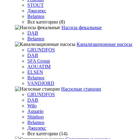
STOUT
Джилекс
Belamos
Все категории (8)
Насосы фекальные
DAB
Belamos
Канализационные насосы
GRUNDFOS
DAB
SFA Group
AQUATIM
ELSEN
Belamos
VANDJORD
Насосные станции
GRUNDFOS
DAB
Wilo
Aquario
Shinhoo
Belamos
Джилекс
Все категории (14)