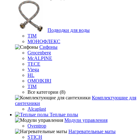
Подводки для воды
TIM
МОНОФЛЕКС
Сифоны
Grocenberg
McALPINE
TECE
Viega
HL
OMOIKIRI
TIM
Все категории (8)
Комплектующие для
сантехники
Alcaplast
Теплые полы
Модули управления
Oventrop
Нагревательные маты
STICH