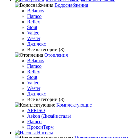
Водоснабжения
Belamos
Flamco
Reflex
Stout
Valtec
Wester
Джилекс
Все категории (8)
Отопления
Belamos
Flamco
Reflex
Stout
Valtec
Wester
Джилекс
Все категории (8)
Комплектующие
AFRISO
Askon (Дизайнсталь)
Flamco
ПроксиТерм
Насосы