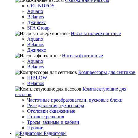
Скважинные насосы
GRUNDFOS
Aquario
Belamos
Джилекс
SFA Group
Насосы поверхностные
Aquario
Belamos
Джилекс
Насосы фонтанные
Aquario
Belamos
Компрессоры для септиков
HIBLOW
Belamos
Комплектующие для
насосов
Частотные преобразователи, пусковые блоки
Реле давления, сухого хода
Оголовки скваженные
Готовые решения
Тросы, зажимы и кабели
Прочие
Радиаторы