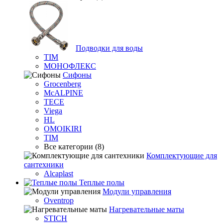
Подводки для воды
TIM
МОНОФЛЕКС
Сифоны
Grocenberg
McALPINE
TECE
Viega
HL
OMOIKIRI
TIM
Все категории (8)
Комплектующие для
сантехники
Alcaplast
Теплые полы
Модули управления
Oventrop
Нагревательные маты
STICH