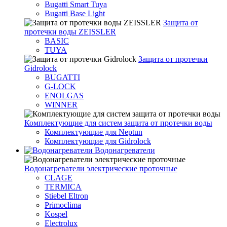
Bugatti Smart Tuya
Bugatti Base Light
Защита от
протечки воды ZEISSLER
BASIC
TUYA
Защита от протечки
Gidrolock
BUGATTI
G-LOCK
ENOLGAS
WINNER
Комплектующие для систем защита от протечки воды
Комплектующие для Neptun
Комплектующие для Gidrolock
Водонагреватели
Водонагреватeли электрические проточные
CLAGE
TERMICA
Stiebel Eltron
Primoclima
Kospel
Electrolux