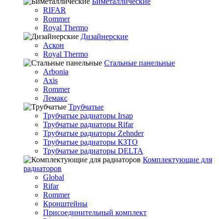
Биметаллические
RIFAR
Rommer
Royal Thermo
Дизайнерские
Аскон
Royal Thermo
Стальные панельные
Arbonia
Axis
Rommer
Лемакс
Трубчатые
Трубчатые радиаторы Irsap
Трубчатые радиаторы Rifar
Трубчатые радиаторы Zehnder
Трубчатые радиаторы КЗТО
Трубчатые радиаторы DELTA
Комплектующие для
радиаторов
Global
Rifar
Rommer
Кронштейны
Присоединительный комплект