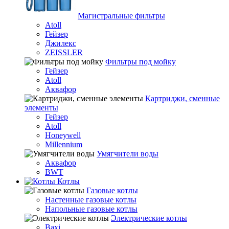
Магистральные фильтры
Atoll
Гейзер
Джилекс
ZEISSLER
Фильтры под мойку
Гейзер
Atoll
Аквафор
Картриджи, сменные
элементы
Гейзер
Atoll
Honeywell
Millennium
Умягчители воды
Аквафор
BWT
Котлы
Гaзовые котлы
Настенные газовые котлы
Напольные газовые котлы
Электрические котлы
Baxi