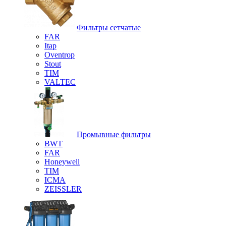
Фильтры сетчатые
FAR
Itap
Oventrop
Stout
TIM
VALTEC
Промывные фильтры
BWT
FAR
Honeywell
TIM
ICMA
ZEISSLER