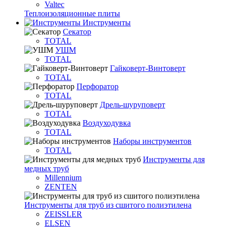
Valtec
Теплоизоляционные плиты
Инструменты
Секатор
TOTAL
УШМ
TOTAL
Гайковерт-Винтоверт
TOTAL
Перфоратор
TOTAL
Дрель-шуруповерт
TOTAL
Воздуходувка
TOTAL
Наборы инструментов
TOTAL
Инструменты для
медных труб
Millennium
ZENTEN
Инструменты для труб из сшитого полиэтилена
ZEISSLER
ELSEN