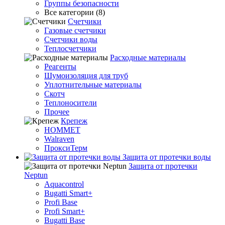
Группы безопасности
Все категории (8)
Счетчики
Газовые счетчики
Счетчики воды
Теплосчетчики
Расходные материалы
Реагенты
Шумоизоляция для труб
Уплотнительные материалы
Скотч
Теплоносители
Прочее
Крепеж
HOMMET
Walraven
ПроксиТерм
Защита от протечки воды
Защита от протечки
Neptun
Aquacontrol
Bugatti Smart+
Profi Base
Profi Smart+
Bugatti Base