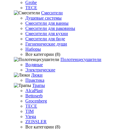
Grohe
TECE
Смесители
Душевые системы
Смесители для ванны
Смесители для раковины
Смесители для кухни
Смесители для биде
Гигиенические души
Наборы
Все категории (8)
Полотенцесушители
Водяные
Электрические
Люки
Практика
Трапы
AlcaPlast
Bettoserb
Grocenberg
TECE
TIM
Viega
ZEISSLER
Все категории (8)