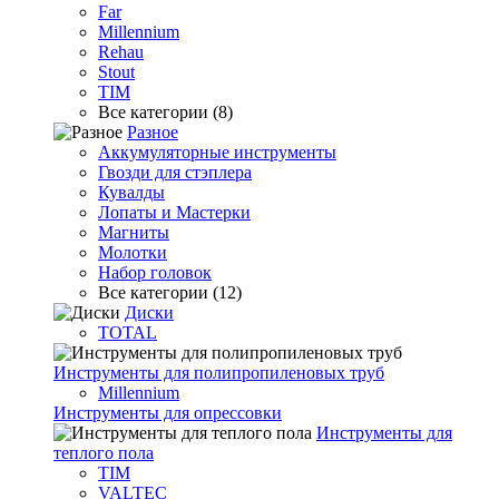
Far
Millennium
Rehau
Stout
TIM
Все категории (8)
Разное
Аккумуляторные инструменты
Гвозди для стэплера
Кувалды
Лопаты и Мастерки
Магниты
Молотки
Набор головок
Все категории (12)
Диски
TOTAL
Инструменты для полипропиленовых труб
Millennium
Инструменты для опрессовки
Инструменты для
теплого пола
TIM
VALTEC