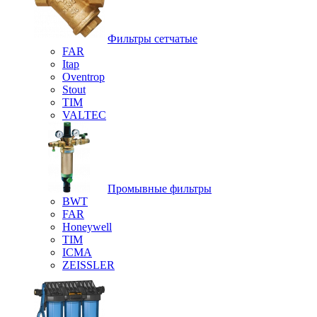
Фильтры сетчатые
FAR
Itap
Oventrop
Stout
TIM
VALTEC
Промывные фильтры
BWT
FAR
Honeywell
TIM
ICMA
ZEISSLER