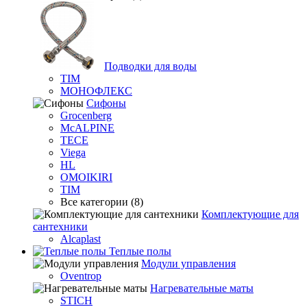
Подводки для воды
TIM
МОНОФЛЕКС
Сифоны
Grocenberg
McALPINE
TECE
Viega
HL
OMOIKIRI
TIM
Все категории (8)
Комплектующие для
сантехники
Alcaplast
Теплые полы
Модули управления
Oventrop
Нагревательные маты
STICH