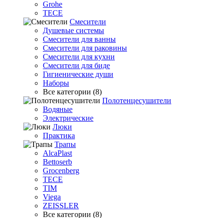
Grohe
TECE
Смесители
Душевые системы
Смесители для ванны
Смесители для раковины
Смесители для кухни
Смесители для биде
Гигиенические души
Наборы
Все категории (8)
Полотенцесушители
Водяные
Электрические
Люки
Практика
Трапы
AlcaPlast
Bettoserb
Grocenberg
TECE
TIM
Viega
ZEISSLER
Все категории (8)