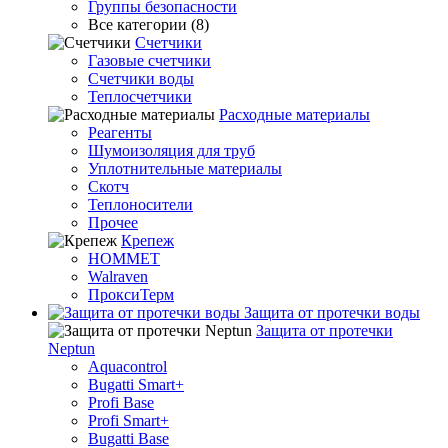
Группы безопасности
Все категории (8)
Счетчики
Газовые счетчики
Счетчики воды
Теплосчетчики
Расходные материалы
Реагенты
Шумоизоляция для труб
Уплотнительные материалы
Скотч
Теплоносители
Прочее
Крепеж
HOMMET
Walraven
ПроксиТерм
Защита от протечки воды
Защита от протечки
Neptun
Aquacontrol
Bugatti Smart+
Profi Base
Profi Smart+
Bugatti Base