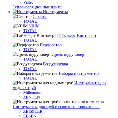
Valtec
Теплоизоляционные плиты
Инструменты
Секатор
TOTAL
УШМ
TOTAL
Гайковерт-Винтоверт
TOTAL
Перфоратор
TOTAL
Дрель-шуруповерт
TOTAL
Воздуходувка
TOTAL
Наборы инструментов
TOTAL
Инструменты для
медных труб
Millennium
ZENTEN
Инструменты для труб из сшитого полиэтилена
ZEISSLER
ELSEN