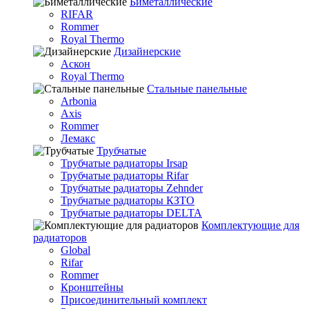
Биметаллические
RIFAR
Rommer
Royal Thermo
Дизайнерские
Аскон
Royal Thermo
Стальные панельные
Arbonia
Axis
Rommer
Лемакс
Трубчатые
Трубчатые радиаторы Irsap
Трубчатые радиаторы Rifar
Трубчатые радиаторы Zehnder
Трубчатые радиаторы КЗТО
Трубчатые радиаторы DELTA
Комплектующие для
радиаторов
Global
Rifar
Rommer
Кронштейны
Присоединительный комплект