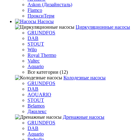
Askon (Дизайнсталь)
Flamco
ПроксиТерм
Насосы
Циркуляционные насосы
GRUNDFOS
DAB
STOUT
Wilo
Royal Thermo
Valtec
Aquario
Все категории (12)
Колодезные насосы
GRUNDFOS
DAB
AQUARIO
STOUT
Belamos
Джилекс
Дренажные насосы
GRUNDFOS
DAB
Aquario
Pedrollo