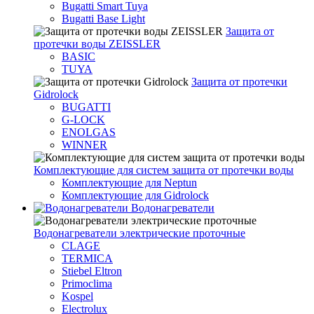
Bugatti Smart Tuya
Bugatti Base Light
Защита от
протечки воды ZEISSLER
BASIC
TUYA
Защита от протечки
Gidrolock
BUGATTI
G-LOCK
ENOLGAS
WINNER
Комплектующие для систем защита от протечки воды
Комплектующие для Neptun
Комплектующие для Gidrolock
Водонагреватели
Водонагреватeли электрические проточные
CLAGE
TERMICA
Stiebel Eltron
Primoclima
Kospel
Electrolux