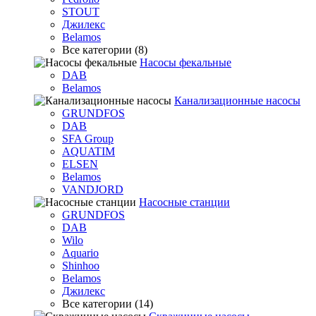
STOUT
Джилекс
Belamos
Все категории (8)
Насосы фекальные
DAB
Belamos
Канализационные насосы
GRUNDFOS
DAB
SFA Group
AQUATIM
ELSEN
Belamos
VANDJORD
Насосные станции
GRUNDFOS
DAB
Wilo
Aquario
Shinhoo
Belamos
Джилекс
Все категории (14)