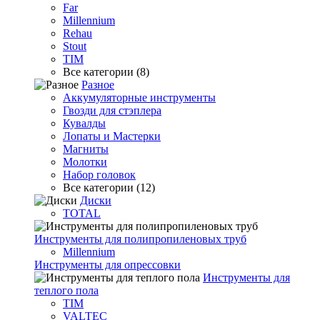
Far
Millennium
Rehau
Stout
TIM
Все категории (8)
Разное
Аккумуляторные инструменты
Гвозди для стэплера
Кувалды
Лопаты и Мастерки
Магниты
Молотки
Набор головок
Все категории (12)
Диски
TOTAL
Инструменты для полипропиленовых труб
Millennium
Инструменты для опрессовки
Инструменты для
теплого пола
TIM
VALTEC