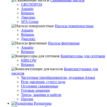
Скважинные насосы
GRUNDFOS
Aquario
Belamos
Джилекс
SFA Group
Насосы поверхностные
Aquario
Belamos
Джилекс
Насосы фонтанные
Aquario
Belamos
Компрессоры для септиков
HIBLOW
Belamos
Комплектующие для
насосов
Частотные преобразователи, пусковые блоки
Реле давления, сухого хода
Оголовки скваженные
Готовые решения
Тросы, зажимы и кабели
Прочие
Радиаторы