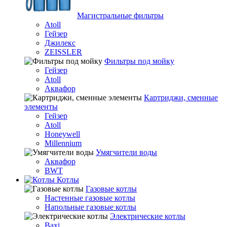
Магистральные фильтры
Atoll
Гейзер
Джилекс
ZEISSLER
Фильтры под мойку
Гейзер
Atoll
Аквафор
Картриджи, сменные
элементы
Гейзер
Atoll
Honeywell
Millennium
Умягчители воды
Аквафор
BWT
Котлы
Гaзовые котлы
Настенные газовые котлы
Напольные газовые котлы
Электрические котлы
Baxi