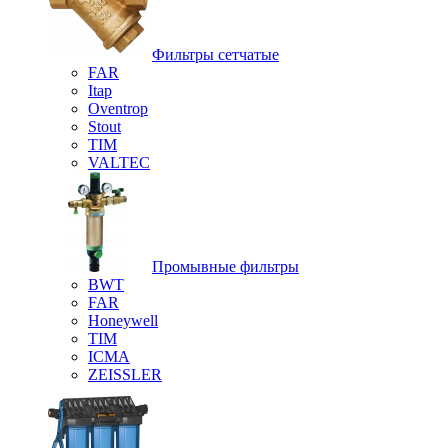
Фильтры сетчатые
FAR
Itap
Oventrop
Stout
TIM
VALTEC
Промывные фильтры
BWT
FAR
Honeywell
TIM
ICMA
ZEISSLER