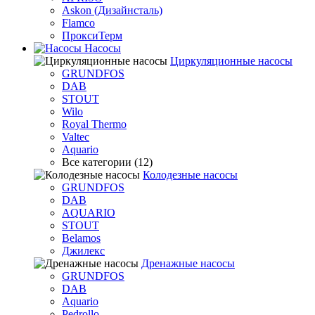
Askon (Дизайнсталь)
Flamco
ПроксиТерм
Насосы
Циркуляционные насосы
GRUNDFOS
DAB
STOUT
Wilo
Royal Thermo
Valtec
Aquario
Все категории (12)
Колодезные насосы
GRUNDFOS
DAB
AQUARIO
STOUT
Belamos
Джилекс
Дренажные насосы
GRUNDFOS
DAB
Aquario
Pedrollo