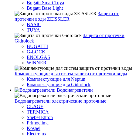
Bugatti Smart Tuya
Bugatti Base Light
Защита от
протечки воды ZEISSLER
BASIC
TUYA
Защита от протечки
Gidrolock
BUGATTI
G-LOCK
ENOLGAS
WINNER
Комплектующие для систем защита от протечки воды
Комплектующие для Neptun
Комплектующие для Gidrolock
Водонагреватели
Водонагреватeли электрические проточные
CLAGE
TERMICA
Stiebel Eltron
Primoclima
Kospel
Electrolux