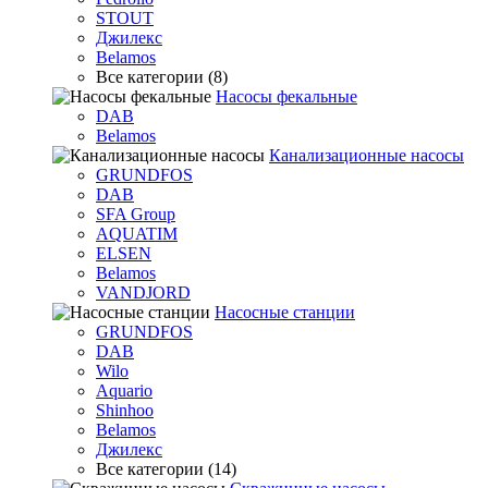
STOUT
Джилекс
Belamos
Все категории (8)
Насосы фекальные
DAB
Belamos
Канализационные насосы
GRUNDFOS
DAB
SFA Group
AQUATIM
ELSEN
Belamos
VANDJORD
Насосные станции
GRUNDFOS
DAB
Wilo
Aquario
Shinhoo
Belamos
Джилекс
Все категории (14)