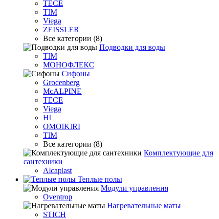
TECE
TIM
Viega
ZEISSLER
Все категории (8)
Подводки для воды
TIM
МОНОФЛЕКС
Сифоны
Grocenberg
McALPINE
TECE
Viega
HL
OMOIKIRI
TIM
Все категории (8)
Комплектующие для
сантехники
Alcaplast
Теплые полы
Модули управления
Oventrop
Нагревательные маты
STICH