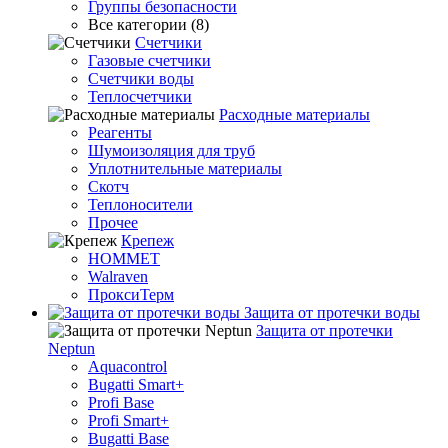
Группы безопасности
Все категории (8)
Счетчики
Газовые счетчики
Счетчики воды
Теплосчетчики
Расходные материалы
Реагенты
Шумоизоляция для труб
Уплотнительные материалы
Скотч
Теплоносители
Прочее
Крепеж
HOMMET
Walraven
ПроксиТерм
Защита от протечки воды
Защита от протечки
Neptun
Aquacontrol
Bugatti Smart+
Profi Base
Profi Smart+
Bugatti Base