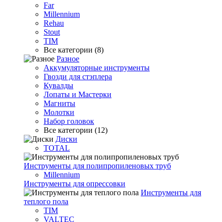
Far
Millennium
Rehau
Stout
TIM
Все категории (8)
Разное
Аккумуляторные инструменты
Гвозди для стэплера
Кувалды
Лопаты и Мастерки
Магниты
Молотки
Набор головок
Все категории (12)
Диски
TOTAL
Инструменты для полипропиленовых труб
Millennium
Инструменты для опрессовки
Инструменты для
теплого пола
TIM
VALTEC