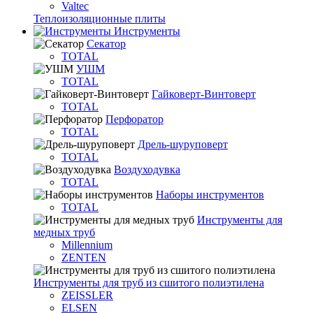
Valtec
Теплоизоляционные плиты
Инструменты
Секатор
TOTAL
УШМ
TOTAL
Гайковерт-Винтоверт
TOTAL
Перфоратор
TOTAL
Дрель-шуруповерт
TOTAL
Воздуходувка
TOTAL
Наборы инструментов
TOTAL
Инструменты для
медных труб
Millennium
ZENTEN
Инструменты для труб из сшитого полиэтилена
ZEISSLER
ELSEN