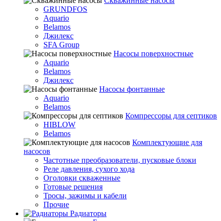
Скважинные насосы
GRUNDFOS
Aquario
Belamos
Джилекс
SFA Group
Насосы поверхностные
Aquario
Belamos
Джилекс
Насосы фонтанные
Aquario
Belamos
Компрессоры для септиков
HIBLOW
Belamos
Комплектующие для
насосов
Частотные преобразователи, пусковые блоки
Реле давления, сухого хода
Оголовки скваженные
Готовые решения
Тросы, зажимы и кабели
Прочие
Радиаторы