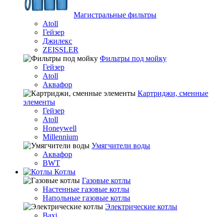
Магистральные фильтры
Atoll
Гейзер
Джилекс
ZEISSLER
Фильтры под мойку
Гейзер
Atoll
Аквафор
Картриджи, сменные
элементы
Гейзер
Atoll
Honeywell
Millennium
Умягчители воды
Аквафор
BWT
Котлы
Гaзовые котлы
Настенные газовые котлы
Напольные газовые котлы
Электрические котлы
Baxi