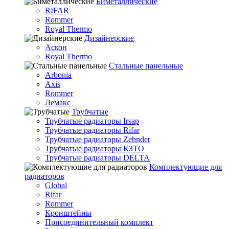
Биметаллические
RIFAR
Rommer
Royal Thermo
Дизайнерские
Аскон
Royal Thermo
Стальные панельные
Arbonia
Axis
Rommer
Лемакс
Трубчатые
Трубчатые радиаторы Irsap
Трубчатые радиаторы Rifar
Трубчатые радиаторы Zehnder
Трубчатые радиаторы КЗТО
Трубчатые радиаторы DELTA
Комплектующие для
радиаторов
Global
Rifar
Rommer
Кронштейны
Присоединительный комплект