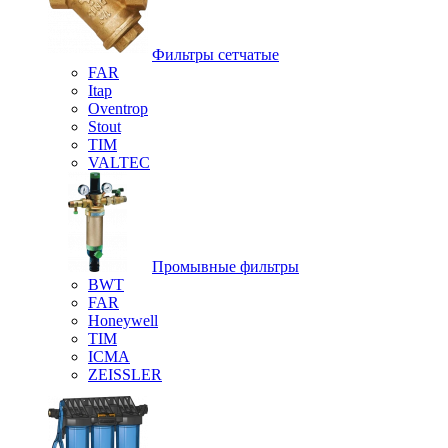
Фильтры сетчатые
FAR
Itap
Oventrop
Stout
TIM
VALTEC
Промывные фильтры
BWT
FAR
Honeywell
TIM
ICMA
ZEISSLER