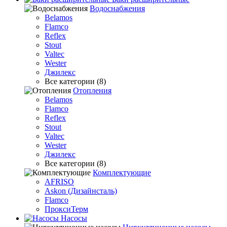
Водоснабжения
Belamos
Flamco
Reflex
Stout
Valtec
Wester
Джилекс
Все категории (8)
Отопления
Belamos
Flamco
Reflex
Stout
Valtec
Wester
Джилекс
Все категории (8)
Комплектующие
AFRISO
Askon (Дизайнсталь)
Flamco
ПроксиТерм
Насосы