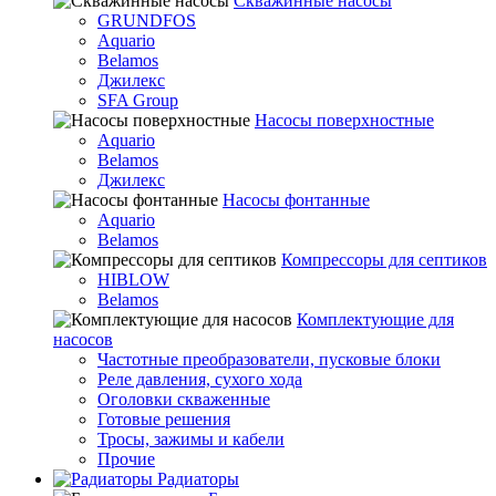
Скважинные насосы
GRUNDFOS
Aquario
Belamos
Джилекс
SFA Group
Насосы поверхностные
Aquario
Belamos
Джилекс
Насосы фонтанные
Aquario
Belamos
Компрессоры для септиков
HIBLOW
Belamos
Комплектующие для
насосов
Частотные преобразователи, пусковые блоки
Реле давления, сухого хода
Оголовки скваженные
Готовые решения
Тросы, зажимы и кабели
Прочие
Радиаторы