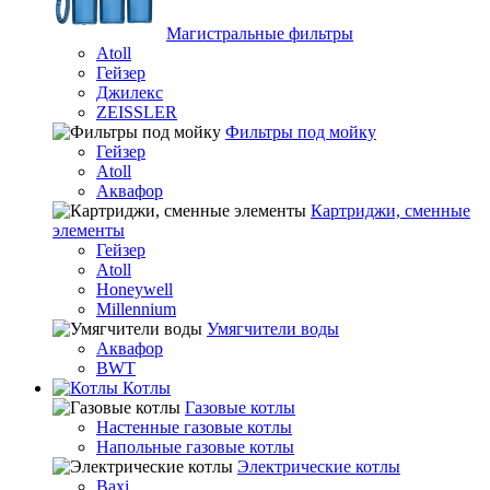
Магистральные фильтры
Atoll
Гейзер
Джилекс
ZEISSLER
Фильтры под мойку
Гейзер
Atoll
Аквафор
Картриджи, сменные
элементы
Гейзер
Atoll
Honeywell
Millennium
Умягчители воды
Аквафор
BWT
Котлы
Гaзовые котлы
Настенные газовые котлы
Напольные газовые котлы
Электрические котлы
Baxi