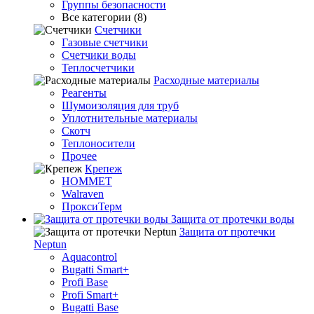
Группы безопасности
Все категории (8)
Счетчики
Газовые счетчики
Счетчики воды
Теплосчетчики
Расходные материалы
Реагенты
Шумоизоляция для труб
Уплотнительные материалы
Скотч
Теплоносители
Прочее
Крепеж
HOMMET
Walraven
ПроксиТерм
Защита от протечки воды
Защита от протечки
Neptun
Aquacontrol
Bugatti Smart+
Profi Base
Profi Smart+
Bugatti Base