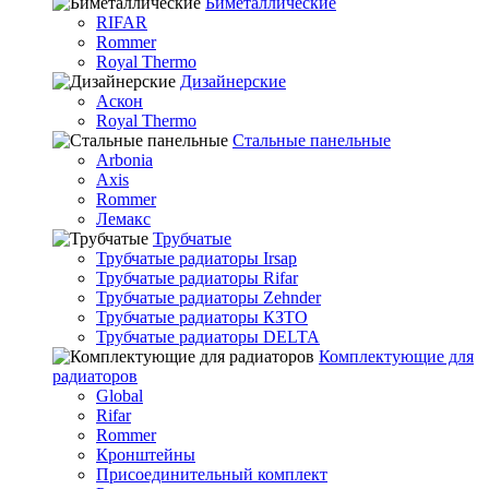
Биметаллические
RIFAR
Rommer
Royal Thermo
Дизайнерские
Аскон
Royal Thermo
Стальные панельные
Arbonia
Axis
Rommer
Лемакс
Трубчатые
Трубчатые радиаторы Irsap
Трубчатые радиаторы Rifar
Трубчатые радиаторы Zehnder
Трубчатые радиаторы КЗТО
Трубчатые радиаторы DELTA
Комплектующие для
радиаторов
Global
Rifar
Rommer
Кронштейны
Присоединительный комплект