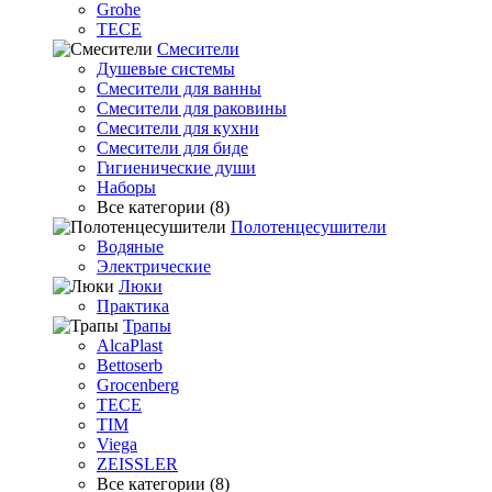
Grohe
TECE
Смесители
Душевые системы
Смесители для ванны
Смесители для раковины
Смесители для кухни
Смесители для биде
Гигиенические души
Наборы
Все категории (8)
Полотенцесушители
Водяные
Электрические
Люки
Практика
Трапы
AlcaPlast
Bettoserb
Grocenberg
TECE
TIM
Viega
ZEISSLER
Все категории (8)