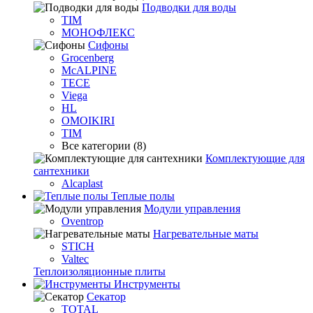
Подводки для воды
TIM
МОНОФЛЕКС
Сифоны
Grocenberg
McALPINE
TECE
Viega
HL
OMOIKIRI
TIM
Все категории (8)
Комплектующие для
сантехники
Alcaplast
Теплые полы
Модули управления
Oventrop
Нагревательные маты
STICH
Valtec
Теплоизоляционные плиты
Инструменты
Секатор
TOTAL