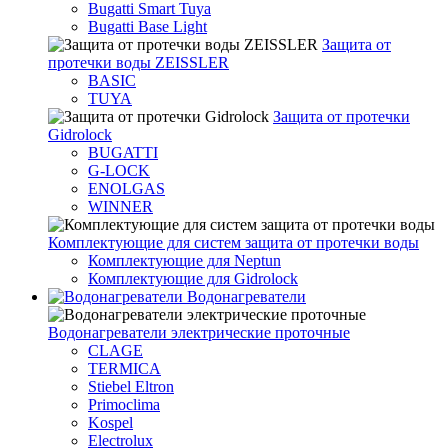
Bugatti Smart Tuya
Bugatti Base Light
Защита от
протечки воды ZEISSLER
BASIC
TUYA
Защита от протечки
Gidrolock
BUGATTI
G-LOCK
ENOLGAS
WINNER
Комплектующие для систем защита от протечки воды
Комплектующие для Neptun
Комплектующие для Gidrolock
Водонагреватели
Водонагреватeли электрические проточные
CLAGE
TERMICA
Stiebel Eltron
Primoclima
Kospel
Electrolux