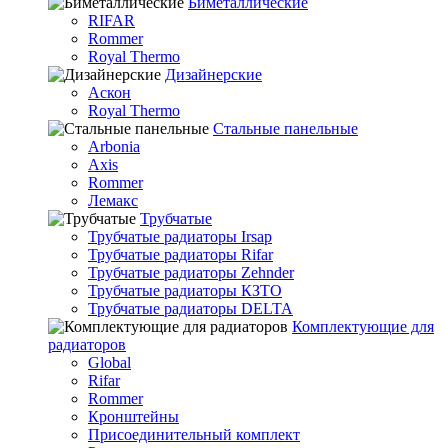
Биметаллические
RIFAR
Rommer
Royal Thermo
Дизайнерские
Аскон
Royal Thermo
Стальные панельные
Arbonia
Axis
Rommer
Лемакс
Трубчатые
Трубчатые радиаторы Irsap
Трубчатые радиаторы Rifar
Трубчатые радиаторы Zehnder
Трубчатые радиаторы КЗТО
Трубчатые радиаторы DELTA
Комплектующие для
радиаторов
Global
Rifar
Rommer
Кронштейны
Присоединительный комплект