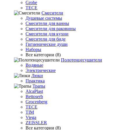
Grohe
TECE
Смесители
Душевые системы
Смесители для ванны
Смесители для раковины
Смесители для кухни
Смесители для биде
Гигиенические души
Наборы
Все категории (8)
Полотенцесушители
Водяные
Электрические
Люки
Практика
Трапы
AlcaPlast
Bettoserb
Grocenberg
TECE
TIM
Viega
ZEISSLER
Все категории (8)