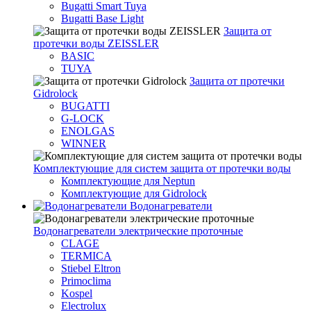
Bugatti Smart Tuya
Bugatti Base Light
Защита от
протечки воды ZEISSLER
BASIC
TUYA
Защита от протечки
Gidrolock
BUGATTI
G-LOCK
ENOLGAS
WINNER
Комплектующие для систем защита от протечки воды
Комплектующие для Neptun
Комплектующие для Gidrolock
Водонагреватели
Водонагреватeли электрические проточные
CLAGE
TERMICA
Stiebel Eltron
Primoclima
Kospel
Electrolux