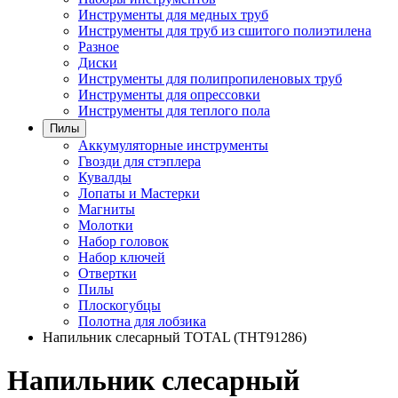
Инструменты для медных труб
Инструменты для труб из сшитого полиэтилена
Разное
Диски
Инструменты для полипропиленовых труб
Инструменты для опрессовки
Инструменты для теплого пола
Пилы
Аккумуляторные инструменты
Гвозди для стэплера
Кувалды
Лопаты и Мастерки
Магниты
Молотки
Набор головок
Набор ключей
Отвертки
Пилы
Плоскогубцы
Полотна для лобзика
Напильник слесарный TOTAL (THT91286)
Напильник слесарный