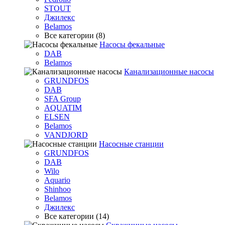
STOUT
Джилекс
Belamos
Все категории (8)
Насосы фекальные
DAB
Belamos
Канализационные насосы
GRUNDFOS
DAB
SFA Group
AQUATIM
ELSEN
Belamos
VANDJORD
Насосные станции
GRUNDFOS
DAB
Wilo
Aquario
Shinhoo
Belamos
Джилекс
Все категории (14)