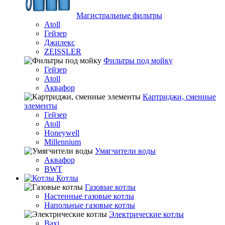
Магистральные фильтры
Atoll
Гейзер
Джилекс
ZEISSLER
Фильтры под мойку
Гейзер
Atoll
Аквафор
Картриджи, сменные
элементы
Гейзер
Atoll
Honeywell
Millennium
Умягчители воды
Аквафор
BWT
Котлы
Гaзовые котлы
Настенные газовые котлы
Напольные газовые котлы
Электрические котлы
Baxi