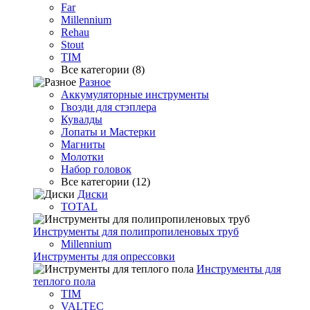
Far
Millennium
Rehau
Stout
TIM
Все категории (8)
Разное
Аккумуляторные инструменты
Гвозди для стэплера
Кувалды
Лопаты и Мастерки
Магниты
Молотки
Набор головок
Все категории (12)
Диски
TOTAL
Инструменты для полипропиленовых труб
Millennium
Инструменты для опрессовки
Инструменты для
теплого пола
TIM
VALTEC