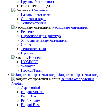
Группы безопасности
Все категории (8)
Счетчики
Газовые счетчики
Счетчики воды
Теплосчетчики
Расходные материалы
Реагенты
Шумоизоляция для труб
Уплотнительные материалы
Скотч
Теплоносители
Прочее
Крепеж
HOMMET
Walraven
ПроксиТерм
Защита от протечки воды
Защита от протечки
Neptun
Aquacontrol
Bugatti Smart+
Profi Base
Profi Smart+
Bugatti Base