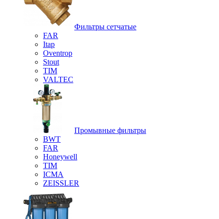
Фильтры сетчатые
FAR
Itap
Oventrop
Stout
TIM
VALTEC
Промывные фильтры
BWT
FAR
Honeywell
TIM
ICMA
ZEISSLER