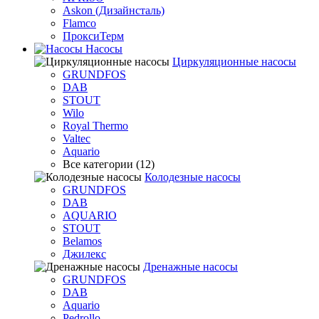
Askon (Дизайнсталь)
Flamco
ПроксиТерм
Насосы
Циркуляционные насосы
GRUNDFOS
DAB
STOUT
Wilo
Royal Thermo
Valtec
Aquario
Все категории (12)
Колодезные насосы
GRUNDFOS
DAB
AQUARIO
STOUT
Belamos
Джилекс
Дренажные насосы
GRUNDFOS
DAB
Aquario
Pedrollo