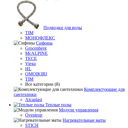
Подводки для воды
TIM
МОНОФЛЕКС
Сифоны
Grocenberg
McALPINE
TECE
Viega
HL
OMOIKIRI
TIM
Все категории (8)
Комплектующие для
сантехники
Alcaplast
Теплые полы
Модули управления
Oventrop
Нагревательные маты
STICH