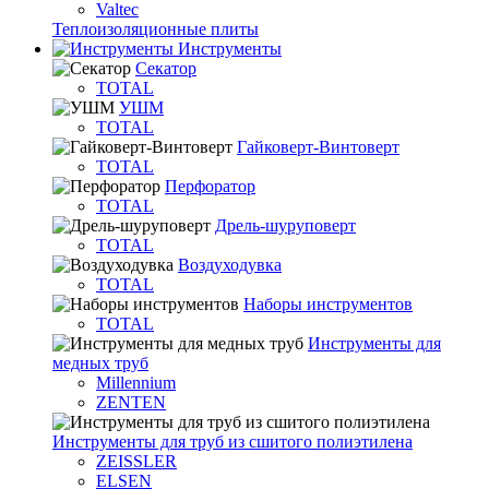
Valtec
Теплоизоляционные плиты
Инструменты
Секатор
TOTAL
УШМ
TOTAL
Гайковерт-Винтоверт
TOTAL
Перфоратор
TOTAL
Дрель-шуруповерт
TOTAL
Воздуходувка
TOTAL
Наборы инструментов
TOTAL
Инструменты для
медных труб
Millennium
ZENTEN
Инструменты для труб из сшитого полиэтилена
ZEISSLER
ELSEN