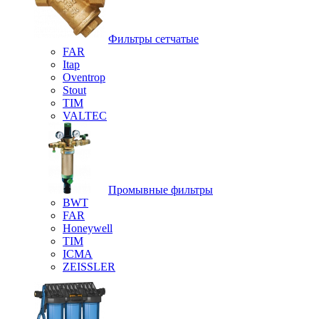
Фильтры сетчатые
FAR
Itap
Oventrop
Stout
TIM
VALTEC
Промывные фильтры
BWT
FAR
Honeywell
TIM
ICMA
ZEISSLER