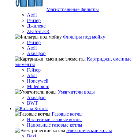
Магистральные фильтры
Atoll
Гейзер
Джилекс
ZEISSLER
Фильтры под мойку
Гейзер
Atoll
Аквафор
Картриджи, сменные
элементы
Гейзер
Atoll
Honeywell
Millennium
Умягчители воды
Аквафор
BWT
Котлы
Гaзовые котлы
Настенные газовые котлы
Напольные газовые котлы
Электрические котлы
Baxi