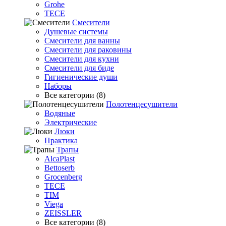
Grohe
TECE
Смесители
Душевые системы
Смесители для ванны
Смесители для раковины
Смесители для кухни
Смесители для биде
Гигиенические души
Наборы
Все категории (8)
Полотенцесушители
Водяные
Электрические
Люки
Практика
Трапы
AlcaPlast
Bettoserb
Grocenberg
TECE
TIM
Viega
ZEISSLER
Все категории (8)