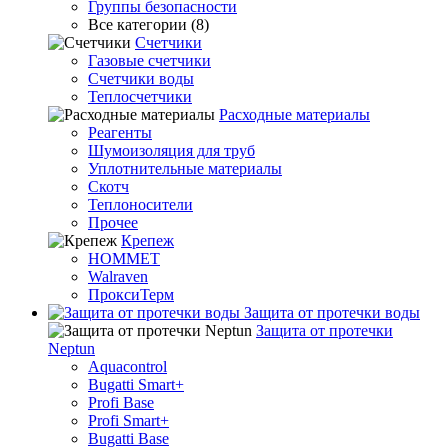
Группы безопасности
Все категории (8)
Счетчики
Газовые счетчики
Счетчики воды
Теплосчетчики
Расходные материалы
Реагенты
Шумоизоляция для труб
Уплотнительные материалы
Скотч
Теплоносители
Прочее
Крепеж
HOMMET
Walraven
ПроксиТерм
Защита от протечки воды
Защита от протечки
Neptun
Aquacontrol
Bugatti Smart+
Profi Base
Profi Smart+
Bugatti Base