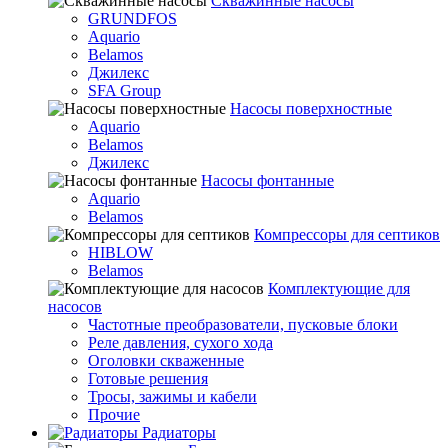
Скважинные насосы
GRUNDFOS
Aquario
Belamos
Джилекс
SFA Group
Насосы поверхностные
Aquario
Belamos
Джилекс
Насосы фонтанные
Aquario
Belamos
Компрессоры для септиков
HIBLOW
Belamos
Комплектующие для
насосов
Частотные преобразователи, пусковые блоки
Реле давления, сухого хода
Оголовки скваженные
Готовые решения
Тросы, зажимы и кабели
Прочие
Радиаторы