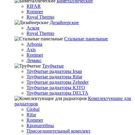
Биметаллические
RIFAR
Rommer
Royal Thermo
Дизайнерские
Аскон
Royal Thermo
Стальные панельные
Arbonia
Axis
Rommer
Лемакс
Трубчатые
Трубчатые радиаторы Irsap
Трубчатые радиаторы Rifar
Трубчатые радиаторы Zehnder
Трубчатые радиаторы КЗТО
Трубчатые радиаторы DELTA
Комплектующие для
радиаторов
Global
Rifar
Rommer
Кронштейны
Присоединительный комплект