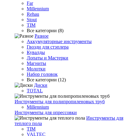
Far
Millennium
Rehau
Stout
TIM
Все категории (8)
Разное
Аккумуляторные инструменты
Гвозди для стэплера
Кувалды
Лопаты и Мастерки
Магниты
Молотки
Набор головок
Все категории (12)
Диски
TOTAL
Инструменты для полипропиленовых труб
Millennium
Инструменты для опрессовки
Инструменты для
теплого пола
TIM
VALTEC