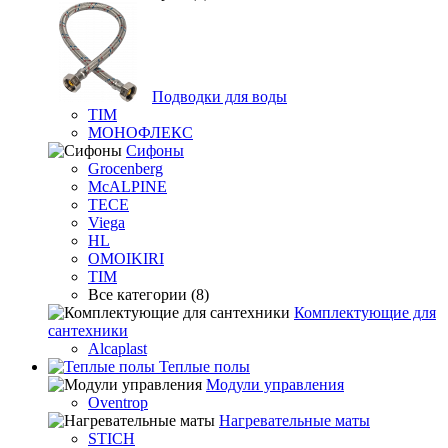
Подводки для воды
TIM
МОНОФЛЕКС
Сифоны
Grocenberg
McALPINE
TECE
Viega
HL
OMOIKIRI
TIM
Все категории (8)
Комплектующие для
сантехники
Alcaplast
Теплые полы
Модули управления
Oventrop
Нагревательные маты
STICH