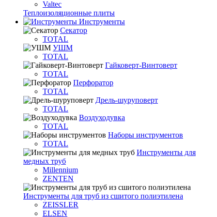
Valtec
Теплоизоляционные плиты
Инструменты
Секатор
TOTAL
УШМ
TOTAL
Гайковерт-Винтоверт
TOTAL
Перфоратор
TOTAL
Дрель-шуруповерт
TOTAL
Воздуходувка
TOTAL
Наборы инструментов
TOTAL
Инструменты для
медных труб
Millennium
ZENTEN
Инструменты для труб из сшитого полиэтилена
ZEISSLER
ELSEN