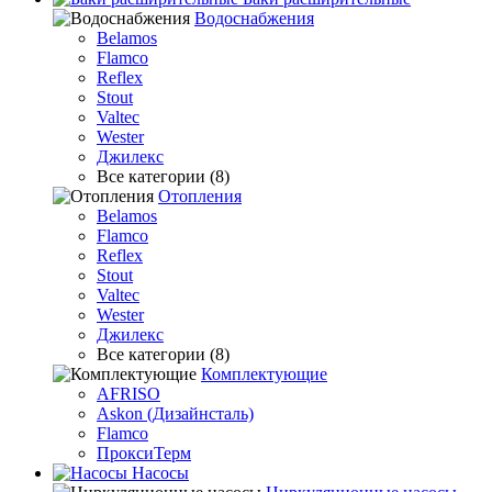
Водоснабжения
Belamos
Flamco
Reflex
Stout
Valtec
Wester
Джилекс
Все категории (8)
Отопления
Belamos
Flamco
Reflex
Stout
Valtec
Wester
Джилекс
Все категории (8)
Комплектующие
AFRISO
Askon (Дизайнсталь)
Flamco
ПроксиТерм
Насосы