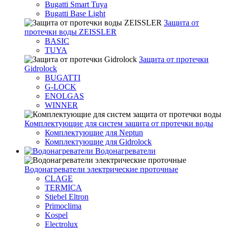
Bugatti Smart Tuya
Bugatti Base Light
Защита от
протечки воды ZEISSLER
BASIC
TUYA
Защита от протечки
Gidrolock
BUGATTI
G-LOCK
ENOLGAS
WINNER
Комплектующие для систем защита от протечки воды
Комплектующие для Neptun
Комплектующие для Gidrolock
Водонагреватели
Водонагреватeли электрические проточные
CLAGE
TERMICA
Stiebel Eltron
Primoclima
Kospel
Electrolux