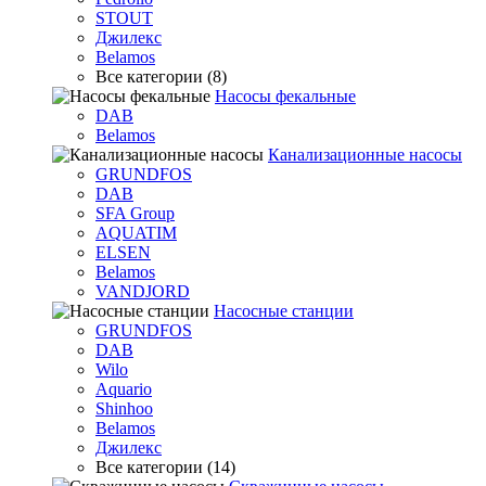
STOUT
Джилекс
Belamos
Все категории (8)
Насосы фекальные
DAB
Belamos
Канализационные насосы
GRUNDFOS
DAB
SFA Group
AQUATIM
ELSEN
Belamos
VANDJORD
Насосные станции
GRUNDFOS
DAB
Wilo
Aquario
Shinhoo
Belamos
Джилекс
Все категории (14)