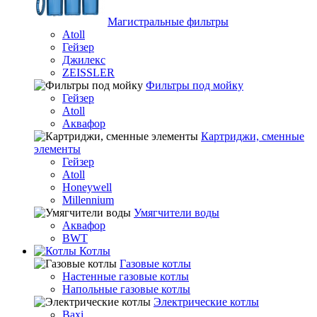
Магистральные фильтры
Atoll
Гейзер
Джилекс
ZEISSLER
Фильтры под мойку
Гейзер
Atoll
Аквафор
Картриджи, сменные
элементы
Гейзер
Atoll
Honeywell
Millennium
Умягчители воды
Аквафор
BWT
Котлы
Гaзовые котлы
Настенные газовые котлы
Напольные газовые котлы
Электрические котлы
Baxi