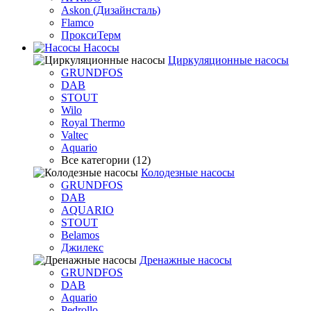
Askon (Дизайнсталь)
Flamco
ПроксиТерм
Насосы
Циркуляционные насосы
GRUNDFOS
DAB
STOUT
Wilo
Royal Thermo
Valtec
Aquario
Все категории (12)
Колодезные насосы
GRUNDFOS
DAB
AQUARIO
STOUT
Belamos
Джилекс
Дренажные насосы
GRUNDFOS
DAB
Aquario
Pedrollo