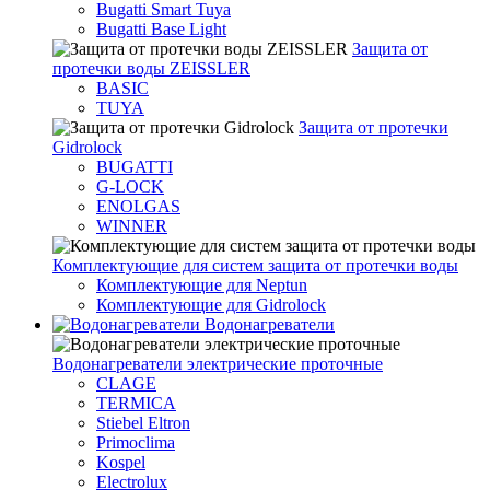
Bugatti Smart Tuya
Bugatti Base Light
Защита от
протечки воды ZEISSLER
BASIC
TUYA
Защита от протечки
Gidrolock
BUGATTI
G-LOCK
ENOLGAS
WINNER
Комплектующие для систем защита от протечки воды
Комплектующие для Neptun
Комплектующие для Gidrolock
Водонагреватели
Водонагреватeли электрические проточные
CLAGE
TERMICA
Stiebel Eltron
Primoclima
Kospel
Electrolux