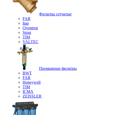
Фильтры сетчатые
FAR
Itap
Oventrop
Stout
TIM
VALTEC
Промывные фильтры
BWT
FAR
Honeywell
TIM
ICMA
ZEISSLER