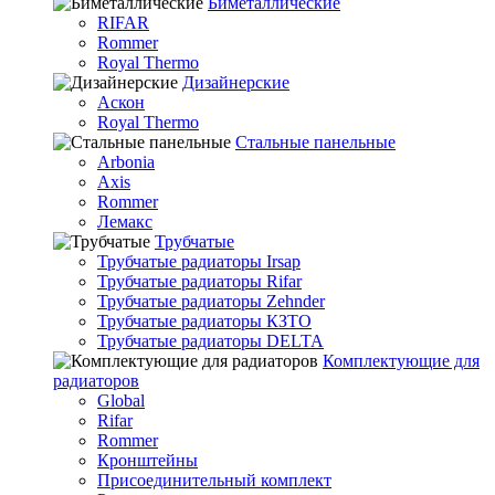
Биметаллические
RIFAR
Rommer
Royal Thermo
Дизайнерские
Аскон
Royal Thermo
Стальные панельные
Arbonia
Axis
Rommer
Лемакс
Трубчатые
Трубчатые радиаторы Irsap
Трубчатые радиаторы Rifar
Трубчатые радиаторы Zehnder
Трубчатые радиаторы КЗТО
Трубчатые радиаторы DELTA
Комплектующие для
радиаторов
Global
Rifar
Rommer
Кронштейны
Присоединительный комплект