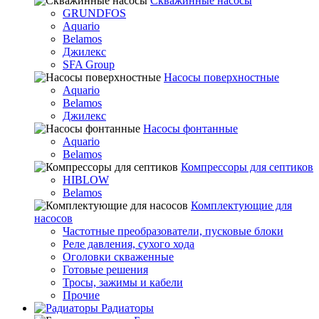
Скважинные насосы
GRUNDFOS
Aquario
Belamos
Джилекс
SFA Group
Насосы поверхностные
Aquario
Belamos
Джилекс
Насосы фонтанные
Aquario
Belamos
Компрессоры для септиков
HIBLOW
Belamos
Комплектующие для
насосов
Частотные преобразователи, пусковые блоки
Реле давления, сухого хода
Оголовки скваженные
Готовые решения
Тросы, зажимы и кабели
Прочие
Радиаторы