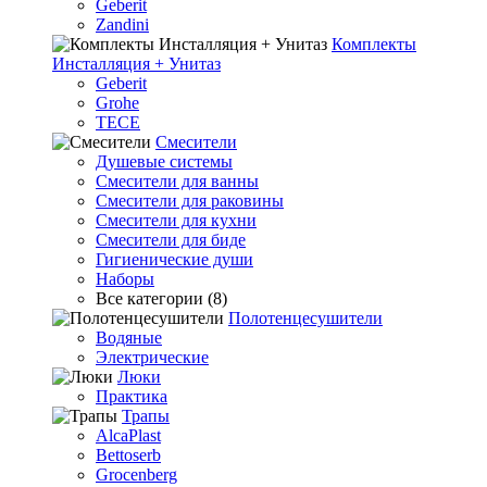
Geberit
Zandini
Комплекты
Инсталляция + Унитаз
Geberit
Grohe
TECE
Смесители
Душевые системы
Смесители для ванны
Смесители для раковины
Смесители для кухни
Смесители для биде
Гигиенические души
Наборы
Все категории (8)
Полотенцесушители
Водяные
Электрические
Люки
Практика
Трапы
AlcaPlast
Bettoserb
Grocenberg