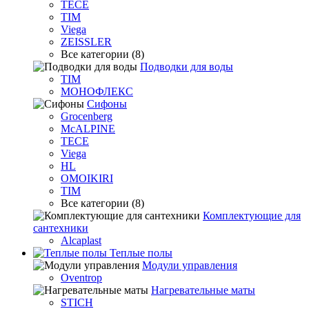
TECE
TIM
Viega
ZEISSLER
Все категории (8)
Подводки для воды
TIM
МОНОФЛЕКС
Сифоны
Grocenberg
McALPINE
TECE
Viega
HL
OMOIKIRI
TIM
Все категории (8)
Комплектующие для
сантехники
Alcaplast
Теплые полы
Модули управления
Oventrop
Нагревательные маты
STICH