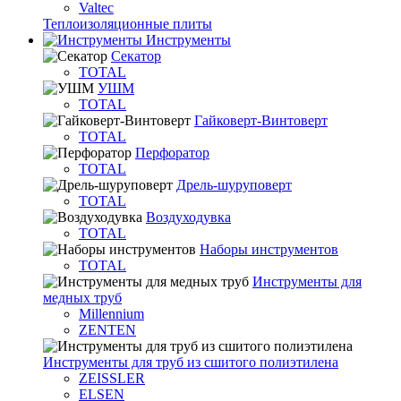
Valtec
Теплоизоляционные плиты
Инструменты
Секатор
TOTAL
УШМ
TOTAL
Гайковерт-Винтоверт
TOTAL
Перфоратор
TOTAL
Дрель-шуруповерт
TOTAL
Воздуходувка
TOTAL
Наборы инструментов
TOTAL
Инструменты для
медных труб
Millennium
ZENTEN
Инструменты для труб из сшитого полиэтилена
ZEISSLER
ELSEN