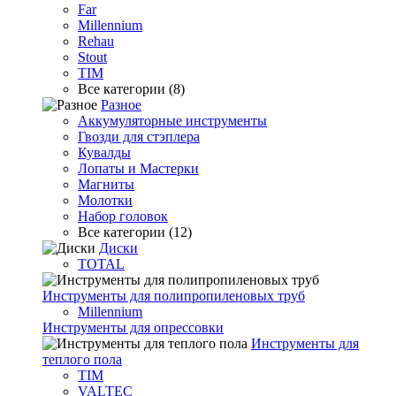
Far
Millennium
Rehau
Stout
TIM
Все категории (8)
Разное
Аккумуляторные инструменты
Гвозди для стэплера
Кувалды
Лопаты и Мастерки
Магниты
Молотки
Набор головок
Все категории (12)
Диски
TOTAL
Инструменты для полипропиленовых труб
Millennium
Инструменты для опрессовки
Инструменты для
теплого пола
TIM
VALTEC