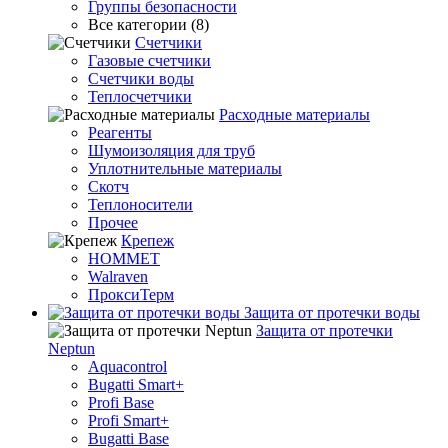
Группы безопасности
Все категории (8)
Счетчики
Газовые счетчики
Счетчики воды
Теплосчетчики
Расходные материалы
Реагенты
Шумоизоляция для труб
Уплотнительные материалы
Скотч
Теплоносители
Прочее
Крепеж
HOMMET
Walraven
ПроксиТерм
Защита от протечки воды
Защита от протечки
Neptun
Aquacontrol
Bugatti Smart+
Profi Base
Profi Smart+
Bugatti Base