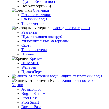
Группы безопасности
Все категории (8)
Счетчики
Газовые счетчики
Счетчики воды
Теплосчетчики
Расходные материалы
Реагенты
Шумоизоляция для труб
Уплотнительные материалы
Скотч
Теплоносители
Прочее
Крепеж
HOMMET
Walraven
ПроксиТерм
Защита от протечки воды
Защита от протечки
Neptun
Aquacontrol
Bugatti Smart+
Profi Base
Profi Smart+
Bugatti Base