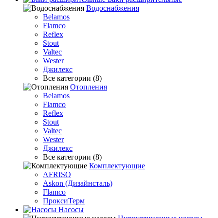
Водоснабжения
Belamos
Flamco
Reflex
Stout
Valtec
Wester
Джилекс
Все категории (8)
Отопления
Belamos
Flamco
Reflex
Stout
Valtec
Wester
Джилекс
Все категории (8)
Комплектующие
AFRISO
Askon (Дизайнсталь)
Flamco
ПроксиТерм
Насосы