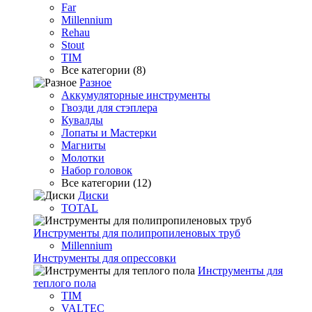
Far
Millennium
Rehau
Stout
TIM
Все категории (8)
Разное
Аккумуляторные инструменты
Гвозди для стэплера
Кувалды
Лопаты и Мастерки
Магниты
Молотки
Набор головок
Все категории (12)
Диски
TOTAL
Инструменты для полипропиленовых труб
Millennium
Инструменты для опрессовки
Инструменты для
теплого пола
TIM
VALTEC