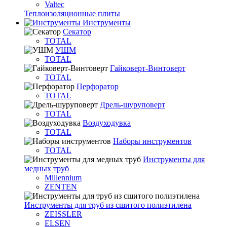
Valtec
Теплоизоляционные плиты
Инструменты
Секатор
TOTAL
УШМ
TOTAL
Гайковерт-Винтоверт
TOTAL
Перфоратор
TOTAL
Дрель-шуруповерт
TOTAL
Воздуходувка
TOTAL
Наборы инструментов
TOTAL
Инструменты для
медных труб
Millennium
ZENTEN
Инструменты для труб из сшитого полиэтилена
ZEISSLER
ELSEN