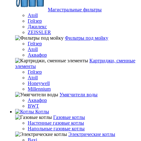
Магистральные фильтры
Atoll
Гейзер
Джилекс
ZEISSLER
Фильтры под мойку
Гейзер
Atoll
Аквафор
Картриджи, сменные
элементы
Гейзер
Atoll
Honeywell
Millennium
Умягчители воды
Аквафор
BWT
Котлы
Гaзовые котлы
Настенные газовые котлы
Напольные газовые котлы
Электрические котлы
Baxi