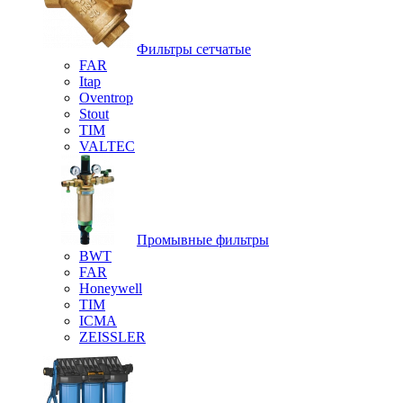
Фильтры сетчатые
FAR
Itap
Oventrop
Stout
TIM
VALTEC
Промывные фильтры
BWT
FAR
Honeywell
TIM
ICMA
ZEISSLER