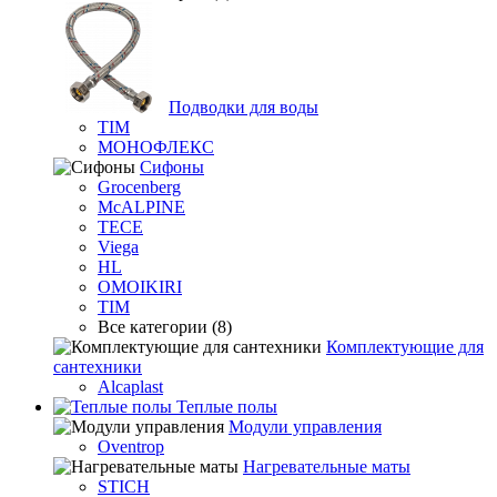
Подводки для воды
TIM
МОНОФЛЕКС
Сифоны
Grocenberg
McALPINE
TECE
Viega
HL
OMOIKIRI
TIM
Все категории (8)
Комплектующие для
сантехники
Alcaplast
Теплые полы
Модули управления
Oventrop
Нагревательные маты
STICH