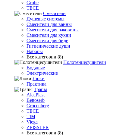
Grohe
TECE
Смесители
Душевые системы
Смесители для ванны
Смесители для раковины
Смесители для кухни
Смесители для биде
Гигиенические души
Наборы
Все категории (8)
Полотенцесушители
Водяные
Электрические
Люки
Практика
Трапы
AlcaPlast
Bettoserb
Grocenberg
TECE
TIM
Viega
ZEISSLER
Все категории (8)