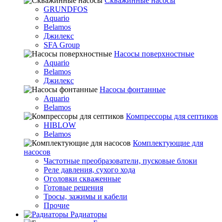
Скважинные насосы
GRUNDFOS
Aquario
Belamos
Джилекс
SFA Group
Насосы поверхностные
Aquario
Belamos
Джилекс
Насосы фонтанные
Aquario
Belamos
Компрессоры для септиков
HIBLOW
Belamos
Комплектующие для
насосов
Частотные преобразователи, пусковые блоки
Реле давления, сухого хода
Оголовки скваженные
Готовые решения
Тросы, зажимы и кабели
Прочие
Радиаторы