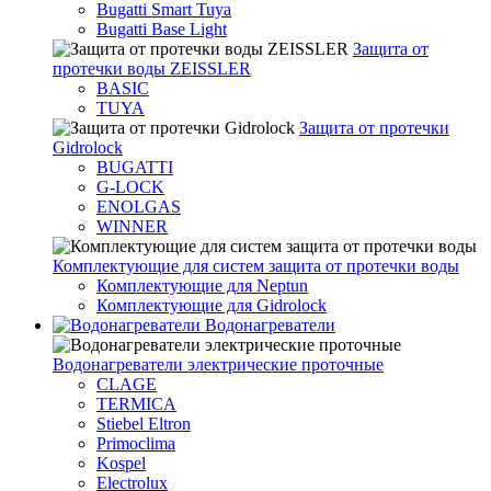
Bugatti Smart Tuya
Bugatti Base Light
Защита от
протечки воды ZEISSLER
BASIC
TUYA
Защита от протечки
Gidrolock
BUGATTI
G-LOCK
ENOLGAS
WINNER
Комплектующие для систем защита от протечки воды
Комплектующие для Neptun
Комплектующие для Gidrolock
Водонагреватели
Водонагреватeли электрические проточные
CLAGE
TERMICA
Stiebel Eltron
Primoclima
Kospel
Electrolux