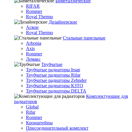
Биметаллические
RIFAR
Rommer
Royal Thermo
Дизайнерские
Аскон
Royal Thermo
Стальные панельные
Arbonia
Axis
Rommer
Лемакс
Трубчатые
Трубчатые радиаторы Irsap
Трубчатые радиаторы Rifar
Трубчатые радиаторы Zehnder
Трубчатые радиаторы КЗТО
Трубчатые радиаторы DELTA
Комплектующие для
радиаторов
Global
Rifar
Rommer
Кронштейны
Присоединительный комплект