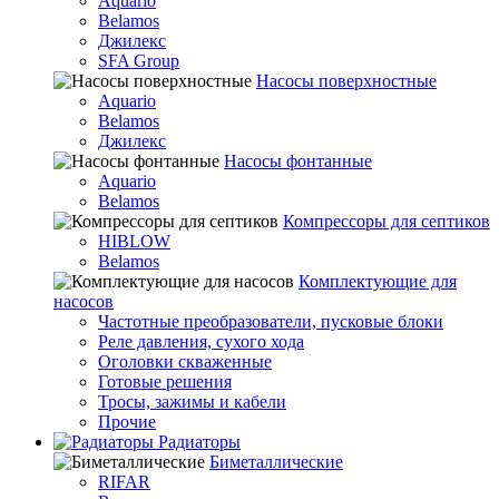
Aquario
Belamos
Джилекс
SFA Group
Насосы поверхностные
Aquario
Belamos
Джилекс
Насосы фонтанные
Aquario
Belamos
Компрессоры для септиков
HIBLOW
Belamos
Комплектующие для
насосов
Частотные преобразователи, пусковые блоки
Реле давления, сухого хода
Оголовки скваженные
Готовые решения
Тросы, зажимы и кабели
Прочие
Радиаторы
Биметаллические
RIFAR