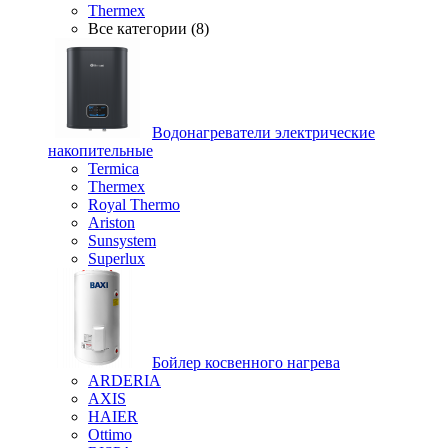
Thermex
Все категории (8)
Водонагреватели электрические
накопительные
Termica
Thermex
Royal Thermo
Ariston
Sunsystem
Superlux
Бойлер косвенного нагрева
ARDERIA
AXIS
HAIER
Ottimo