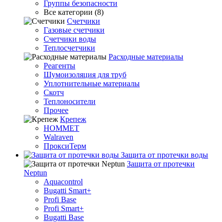
Группы безопасности
Все категории (8)
Счетчики
Газовые счетчики
Счетчики воды
Теплосчетчики
Расходные материалы
Реагенты
Шумоизоляция для труб
Уплотнительные материалы
Скотч
Теплоносители
Прочее
Крепеж
HOMMET
Walraven
ПроксиТерм
Защита от протечки воды
Защита от протечки
Neptun
Aquacontrol
Bugatti Smart+
Profi Base
Profi Smart+
Bugatti Base