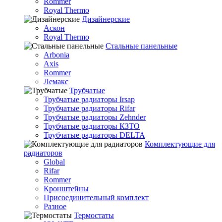
Rommer
Royal Thermo
Дизайнерские
Аскон
Royal Thermo
Стальные панельные
Arbonia
Axis
Rommer
Лемакс
Трубчатые
Трубчатые радиаторы Irsap
Трубчатые радиаторы Rifar
Трубчатые радиаторы Zehnder
Трубчатые радиаторы КЗТО
Трубчатые радиаторы DELTA
Комплектующие для
радиаторов
Global
Rifar
Rommer
Кронштейны
Присоединительный комплект
Разное
Термостаты