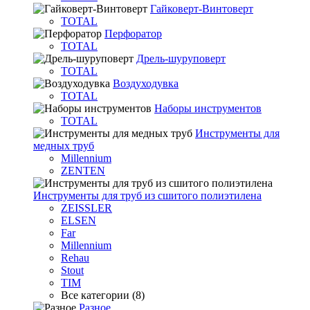
Гайковерт-Винтоверт
TOTAL
Перфоратор
TOTAL
Дрель-шуруповерт
TOTAL
Воздуходувка
TOTAL
Наборы инструментов
TOTAL
Инструменты для
медных труб
Millennium
ZENTEN
Инструменты для труб из сшитого полиэтилена
ZEISSLER
ELSEN
Far
Millennium
Rehau
Stout
TIM
Все категории (8)
Разное