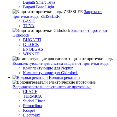
Bugatti Smart Tuya
Bugatti Base Light
Защита от
протечки воды ZEISSLER
BASIC
TUYA
Защита от протечки
Gidrolock
BUGATTI
G-LOCK
ENOLGAS
WINNER
Комплектующие для систем защита от протечки воды
Комплектующие для Neptun
Комплектующие для Gidrolock
Водонагреватели
Водонагреватeли электрические проточные
CLAGE
TERMICA
Stiebel Eltron
Primoclima
Kospel
Electrolux