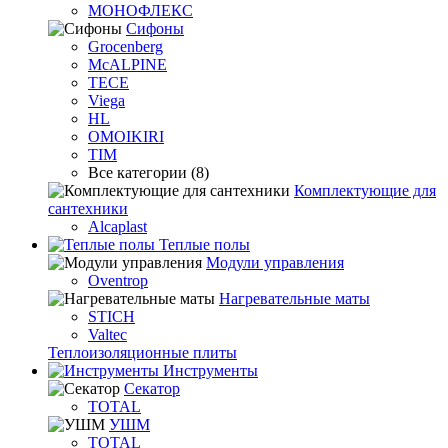
МОНОФЛЕКС
Сифоны
Grocenberg
McALPINE
TECE
Viega
HL
OMOIKIRI
TIM
Все категории (8)
Комплектующие для
сантехники
Alcaplast
Теплые полы
Модули управления
Oventrop
Нагревательные маты
STICH
Valtec
Теплоизоляционные плиты
Инструменты
Секатор
TOTAL
УШМ
TOTAL