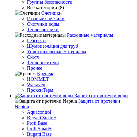
Группы безопасности
Все категории (8)
Счетчики
Газовые счетчики
Счетчики воды
Теплосчетчики
Расходные материалы
Реагенты
Шумоизоляция для труб
Уплотнительные материалы
Скотч
Теплоносители
Прочее
Крепеж
HOMMET
Walraven
ПроксиТерм
Защита от протечки воды
Защита от протечки
Neptun
Aquacontrol
Bugatti Smart+
Profi Base
Profi Smart+
Bugatti Base