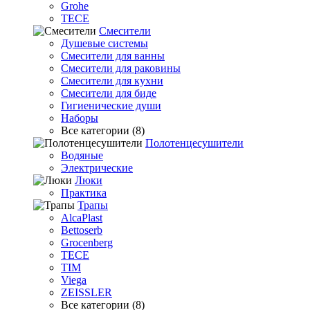
Grohe
TECE
Смесители
Душевые системы
Смесители для ванны
Смесители для раковины
Смесители для кухни
Смесители для биде
Гигиенические души
Наборы
Все категории (8)
Полотенцесушители
Водяные
Электрические
Люки
Практика
Трапы
AlcaPlast
Bettoserb
Grocenberg
TECE
TIM
Viega
ZEISSLER
Все категории (8)