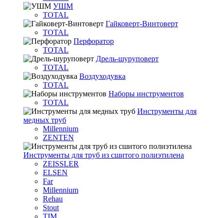
УШМ
TOTAL
Гайковерт-Винтоверт
TOTAL
Перфоратор
TOTAL
Дрель-шуруповерт
TOTAL
Воздуходувка
TOTAL
Наборы инструментов
TOTAL
Инструменты для
медных труб
Millennium
ZENTEN
Инструменты для труб из сшитого полиэтилена
ZEISSLER
ELSEN
Far
Millennium
Rehau
Stout
TIM