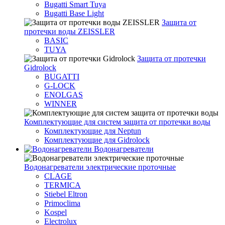
Bugatti Smart Tuya
Bugatti Base Light
Защита от
протечки воды ZEISSLER
BASIC
TUYA
Защита от протечки
Gidrolock
BUGATTI
G-LOCK
ENOLGAS
WINNER
Комплектующие для систем защита от протечки воды
Комплектующие для Neptun
Комплектующие для Gidrolock
Водонагреватели
Водонагреватeли электрические проточные
CLAGE
TERMICA
Stiebel Eltron
Primoclima
Kospel
Electrolux