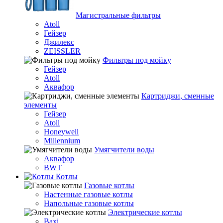
Магистральные фильтры
Atoll
Гейзер
Джилекс
ZEISSLER
Фильтры под мойку
Гейзер
Atoll
Аквафор
Картриджи, сменные
элементы
Гейзер
Atoll
Honeywell
Millennium
Умягчители воды
Аквафор
BWT
Котлы
Гaзовые котлы
Настенные газовые котлы
Напольные газовые котлы
Электрические котлы
Baxi