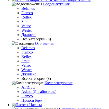
Водоснабжения
Belamos
Flamco
Reflex
Stout
Valtec
Wester
Джилекс
Все категории (8)
Отопления
Belamos
Flamco
Reflex
Stout
Valtec
Wester
Джилекс
Все категории (8)
Комплектующие
AFRISO
Askon (Дизайнсталь)
Flamco
ПроксиТерм
Насосы