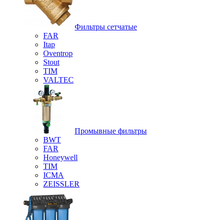
Фильтры сетчатые
FAR
Itap
Oventrop
Stout
TIM
VALTEC
Промывные фильтры
BWT
FAR
Honeywell
TIM
ICMA
ZEISSLER