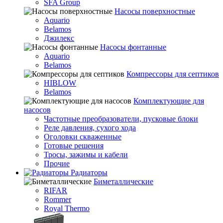
SFA Group
Насосы поверхностные
Aquario
Belamos
Джилекс
Насосы фонтанные
Aquario
Belamos
Компрессоры для септиков
HIBLOW
Belamos
Комплектующие для
насосов
Частотные преобразователи, пусковые блоки
Реле давления, сухого хода
Оголовки скваженные
Готовые решения
Тросы, зажимы и кабели
Прочие
Радиаторы
Биметаллические
RIFAR
Rommer
Royal Thermo