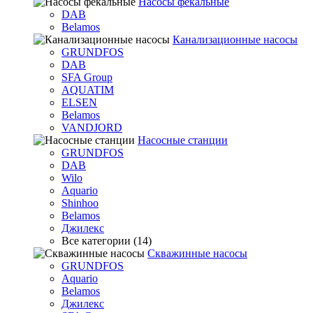
Насосы фекальные
DAB
Belamos
Канализационные насосы
GRUNDFOS
DAB
SFA Group
AQUATIM
ELSEN
Belamos
VANDJORD
Насосные станции
GRUNDFOS
DAB
Wilo
Aquario
Shinhoo
Belamos
Джилекс
Все категории (14)
Скважинные насосы
GRUNDFOS
Aquario
Belamos
Джилекс