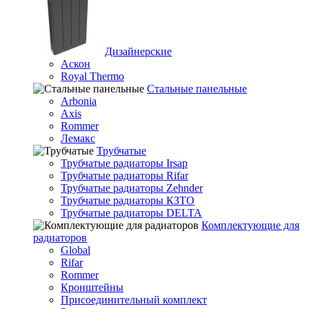
Дизайнерские
Аскон
Royal Thermo
Стальные панельные
Arbonia
Axis
Rommer
Лемакс
Трубчатые
Трубчатые радиаторы Irsap
Трубчатые радиаторы Rifar
Трубчатые радиаторы Zehnder
Трубчатые радиаторы КЗТО
Трубчатые радиаторы DELTA
Комплектующие для
радиаторов
Global
Rifar
Rommer
Кронштейны
Присоединительный комплект