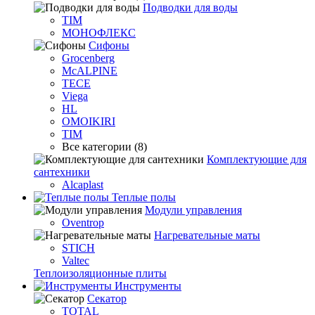
Подводки для воды
TIM
МОНОФЛЕКС
Сифоны
Grocenberg
McALPINE
TECE
Viega
HL
OMOIKIRI
TIM
Все категории (8)
Комплектующие для
сантехники
Alcaplast
Теплые полы
Модули управления
Oventrop
Нагревательные маты
STICH
Valtec
Теплоизоляционные плиты
Инструменты
Секатор
TOTAL