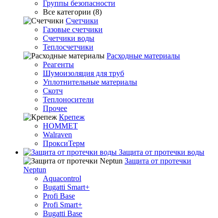
Группы безопасности
Все категории (8)
Счетчики
Газовые счетчики
Счетчики воды
Теплосчетчики
Расходные материалы
Реагенты
Шумоизоляция для труб
Уплотнительные материалы
Скотч
Теплоносители
Прочее
Крепеж
HOMMET
Walraven
ПроксиТерм
Защита от протечки воды
Защита от протечки
Neptun
Aquacontrol
Bugatti Smart+
Profi Base
Profi Smart+
Bugatti Base