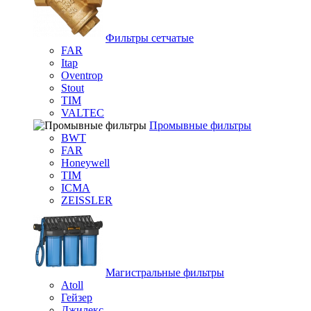
Фильтры сетчатые
FAR
Itap
Oventrop
Stout
TIM
VALTEC
Промывные фильтры
BWT
FAR
Honeywell
TIM
ICMA
ZEISSLER
Магистральные фильтры
Atoll
Гейзер
Джилекс