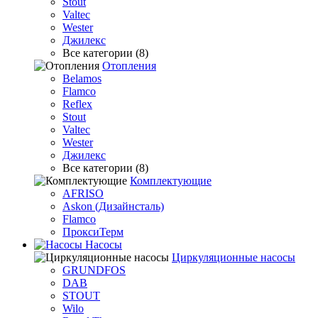
Stout
Valtec
Wester
Джилекс
Все категории (8)
Отопления
Belamos
Flamco
Reflex
Stout
Valtec
Wester
Джилекс
Все категории (8)
Комплектующие
AFRISO
Askon (Дизайнсталь)
Flamco
ПроксиТерм
Насосы
Циркуляционные насосы
GRUNDFOS
DAB
STOUT
Wilo