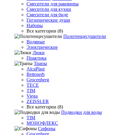
Смесители для раковины
Смесители для кухни
Смесители для биде
Гигиенические души
Наборы
Все категории (8)
Полотенцесушители
Водяные
Электрические
Люки
Практика
Трапы
AlcaPlast
Bettoserb
Grocenberg
TECE
TIM
Viega
ZEISSLER
Все категории (8)
Подводки для воды
TIM
МОНОФЛЕКС
Сифоны
Grocenberg