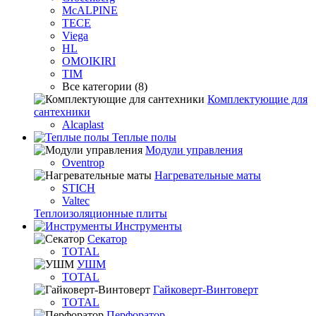
McALPINE
TECE
Viega
HL
OMOIKIRI
TIM
Все категории (8)
Комплектующие для
сантехники
Alcaplast
Теплые полы
Модули управления
Oventrop
Нагревательные маты
STICH
Valtec
Теплоизоляционные плиты
Инструменты
Секатор
TOTAL
УШМ
TOTAL
Гайковерт-Винтоверт
TOTAL
Перфоратор