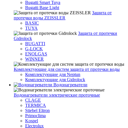
Bugatti Smart Tuya
Bugatti Base Light
Защита от
протечки воды ZEISSLER
BASIC
TUYA
Защита от протечки
Gidrolock
BUGATTI
G-LOCK
ENOLGAS
WINNER
Комплектующие для систем защита от протечки воды
Комплектующие для Neptun
Комплектующие для Gidrolock
Водонагреватели
Водонагреватeли электрические проточные
CLAGE
TERMICA
Stiebel Eltron
Primoclima
Kospel
Electrolux