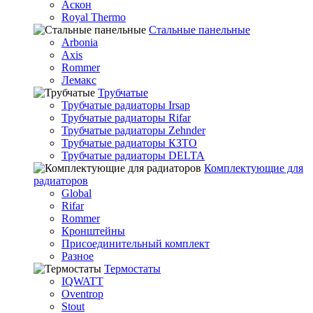
Аскон
Royal Thermo
Стальные панельные
Arbonia
Axis
Rommer
Лемакс
Трубчатые
Трубчатые радиаторы Irsap
Трубчатые радиаторы Rifar
Трубчатые радиаторы Zehnder
Трубчатые радиаторы КЗТО
Трубчатые радиаторы DELTA
Комплектующие для
радиаторов
Global
Rifar
Rommer
Кронштейны
Присоединительный комплект
Разное
Термостаты
IQWATT
Oventrop
Stout