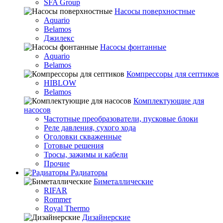
SFA Group
Насосы поверхностные
Aquario
Belamos
Джилекс
Насосы фонтанные
Aquario
Belamos
Компрессоры для септиков
HIBLOW
Belamos
Комплектующие для
насосов
Частотные преобразователи, пусковые блоки
Реле давления, сухого хода
Оголовки скваженные
Готовые решения
Тросы, зажимы и кабели
Прочие
Радиаторы
Биметаллические
RIFAR
Rommer
Royal Thermo
Дизайнерские