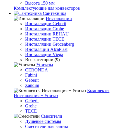
Высота 150 мм
Комплектующие для конвекторов
Сантехника
Инсталляции
Инсталляции Geberit
Инсталляции Grohe
Инсталляции REHAU
Инсталляции TECE
Инсталляции Grocenberg
Инсталяции AlcaPlast
Инсталляции Viega
Все категории (9)
Унитазы
CERONDA
Fubini
Geberit
Zandini
Комплекты
Инсталляция + Унитаз
Geberit
Grohe
TECE
Смесители
Душевые системы
Смесители для ванны