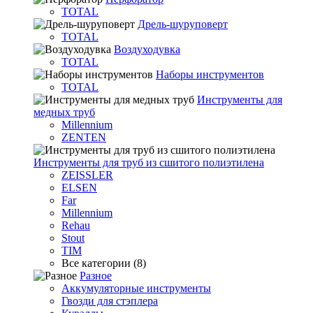
TOTAL
Дрель-шуруповерт
TOTAL
Воздуходувка
TOTAL
Наборы инструментов
TOTAL
Инструменты для
медных труб
Millennium
ZENTEN
Инструменты для труб из сшитого полиэтилена
ZEISSLER
ELSEN
Far
Millennium
Rehau
Stout
TIM
Все категории (8)
Разное
Аккумуляторные инструменты
Гвозди для стэплера