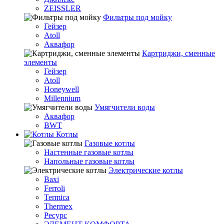
ZEISSLER
Фильтры под мойку
Гейзер
Atoll
Аквафор
Картриджи, сменные
элементы
Гейзер
Atoll
Honeywell
Millennium
Умягчители воды
Аквафор
BWT
Котлы
Гaзовые котлы
Настенные газовые котлы
Напольные газовые котлы
Электрические котлы
Baxi
Ferroli
Termica
Thermex
Ресурс