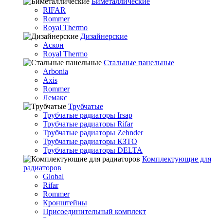
Биметаллические
RIFAR
Rommer
Royal Thermo
Дизайнерские
Аскон
Royal Thermo
Стальные панельные
Arbonia
Axis
Rommer
Лемакс
Трубчатые
Трубчатые радиаторы Irsap
Трубчатые радиаторы Rifar
Трубчатые радиаторы Zehnder
Трубчатые радиаторы КЗТО
Трубчатые радиаторы DELTA
Комплектующие для
радиаторов
Global
Rifar
Rommer
Кронштейны
Присоединительный комплект