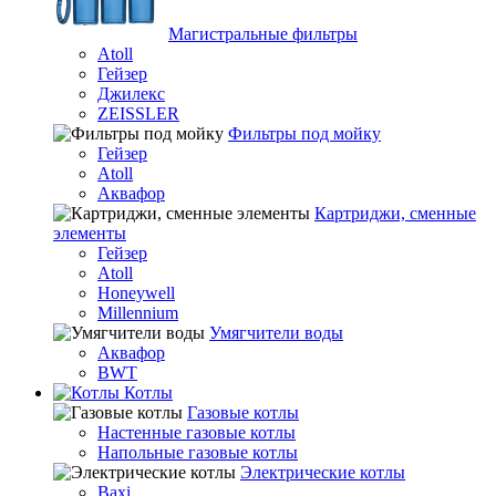
Магистральные фильтры
Atoll
Гейзер
Джилекс
ZEISSLER
Фильтры под мойку
Гейзер
Atoll
Аквафор
Картриджи, сменные
элементы
Гейзер
Atoll
Honeywell
Millennium
Умягчители воды
Аквафор
BWT
Котлы
Гaзовые котлы
Настенные газовые котлы
Напольные газовые котлы
Электрические котлы
Baxi