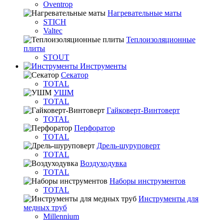
Oventrop
Нагревательные маты
STICH
Valtec
Теплоизоляционные
плиты
STOUT
Инструменты
Секатор
TOTAL
УШМ
TOTAL
Гайковерт-Винтоверт
TOTAL
Перфоратор
TOTAL
Дрель-шуруповерт
TOTAL
Воздуходувка
TOTAL
Наборы инструментов
TOTAL
Инструменты для
медных труб
Millennium