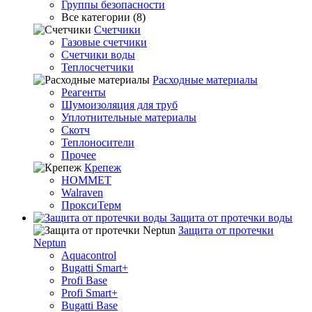
Группы безопасности
Все категории (8)
Счетчики
Газовые счетчики
Счетчики воды
Теплосчетчики
Расходные материалы
Реагенты
Шумоизоляция для труб
Уплотнительные материалы
Скотч
Теплоносители
Прочее
Крепеж
HOMMET
Walraven
ПроксиТерм
Защита от протечки воды
Защита от протечки
Neptun
Aquacontrol
Bugatti Smart+
Profi Base
Profi Smart+
Bugatti Base