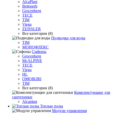
AlcaPlast
Bettoserb
Grocenberg
TECE
TIM
Viega
ZEISSLER
Все категории (8)
Подводки для воды
TIM
МОНОФЛЕКС
Сифоны
Grocenberg
McALPINE
TECE
Viega
HL
OMOIKIRI
TIM
Все категории (8)
Комплектующие для
сантехники
Alcaplast
Теплые полы
Модули управления