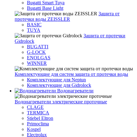
Bugatti Smart Tuya
Bugatti Base Light
Защита от
протечки воды ZEISSLER
BASIC
TUYA
Защита от протечки
Gidrolock
BUGATTI
G-LOCK
ENOLGAS
WINNER
Комплектующие для систем защита от протечки воды
Комплектующие для Neptun
Комплектующие для Gidrolock
Водонагреватели
Водонагреватeли электрические проточные
CLAGE
TERMICA
Stiebel Eltron
Primoclima
Kospel
Electrolux