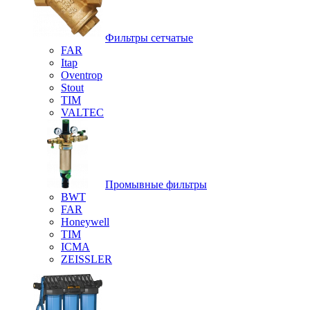
Фильтры сетчатые
FAR
Itap
Oventrop
Stout
TIM
VALTEC
Промывные фильтры
BWT
FAR
Honeywell
TIM
ICMA
ZEISSLER