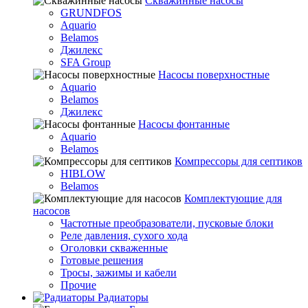
Скважинные насосы
GRUNDFOS
Aquario
Belamos
Джилекс
SFA Group
Насосы поверхностные
Aquario
Belamos
Джилекс
Насосы фонтанные
Aquario
Belamos
Компрессоры для септиков
HIBLOW
Belamos
Комплектующие для
насосов
Частотные преобразователи, пусковые блоки
Реле давления, сухого хода
Оголовки скваженные
Готовые решения
Тросы, зажимы и кабели
Прочие
Радиаторы