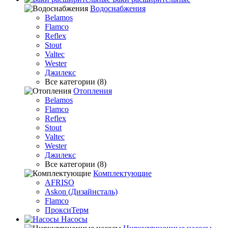
Водоснабжения
Belamos
Flamco
Reflex
Stout
Valtec
Wester
Джилекс
Все категории (8)
Отопления
Belamos
Flamco
Reflex
Stout
Valtec
Wester
Джилекс
Все категории (8)
Комплектующие
AFRISO
Askon (Дизайнсталь)
Flamco
ПроксиТерм
Насосы