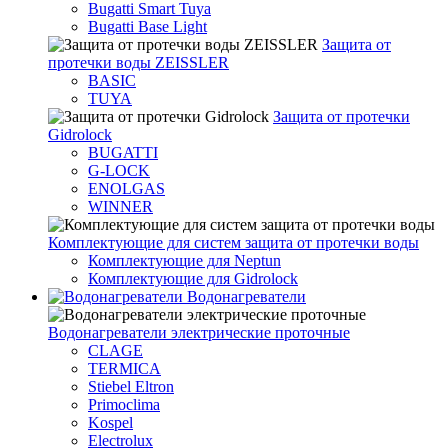
Bugatti Smart Tuya
Bugatti Base Light
Защита от
протечки воды ZEISSLER
BASIC
TUYA
Защита от протечки
Gidrolock
BUGATTI
G-LOCK
ENOLGAS
WINNER
Комплектующие для систем защита от протечки воды
Комплектующие для Neptun
Комплектующие для Gidrolock
Водонагреватели
Водонагреватeли электрические проточные
CLAGE
TERMICA
Stiebel Eltron
Primoclima
Kospel
Electrolux