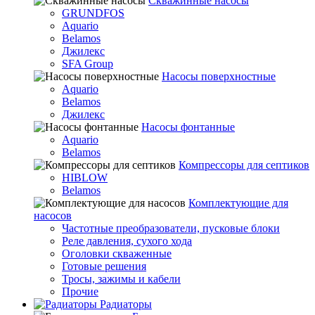
Скважинные насосы
GRUNDFOS
Aquario
Belamos
Джилекс
SFA Group
Насосы поверхностные
Aquario
Belamos
Джилекс
Насосы фонтанные
Aquario
Belamos
Компрессоры для септиков
HIBLOW
Belamos
Комплектующие для
насосов
Частотные преобразователи, пусковые блоки
Реле давления, сухого хода
Оголовки скваженные
Готовые решения
Тросы, зажимы и кабели
Прочие
Радиаторы