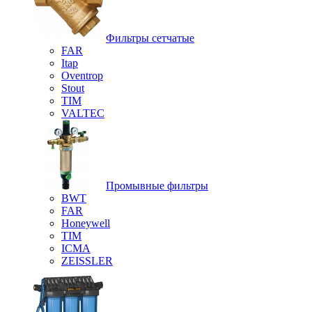
Фильтры сетчатые
FAR
Itap
Oventrop
Stout
TIM
VALTEC
Промывные фильтры
BWT
FAR
Honeywell
TIM
ICMA
ZEISSLER