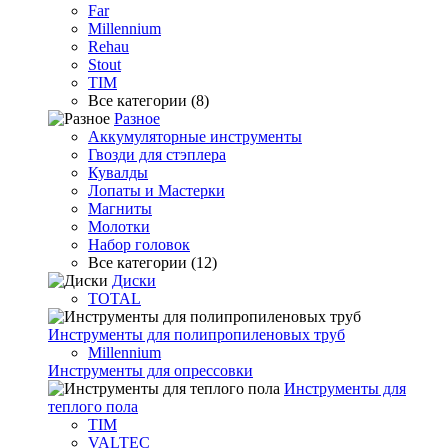
Far
Millennium
Rehau
Stout
TIM
Все категории (8)
Разное
Аккумуляторные инструменты
Гвозди для стэплера
Кувалды
Лопаты и Мастерки
Магниты
Молотки
Набор головок
Все категории (12)
Диски
TOTAL
Инструменты для полипропиленовых труб
Millennium
Инструменты для опрессовки
Инструменты для
теплого пола
TIM
VALTEC