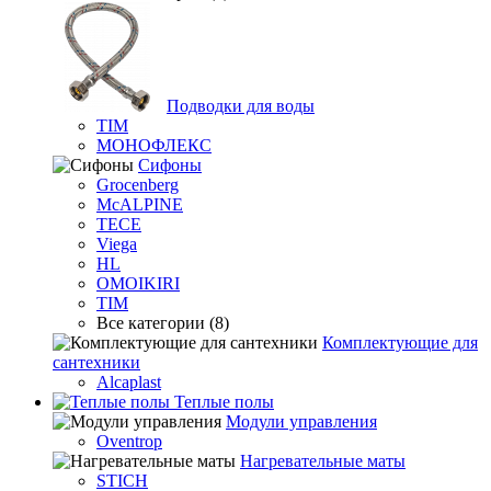
Подводки для воды
TIM
МОНОФЛЕКС
Сифоны
Grocenberg
McALPINE
TECE
Viega
HL
OMOIKIRI
TIM
Все категории (8)
Комплектующие для
сантехники
Alcaplast
Теплые полы
Модули управления
Oventrop
Нагревательные маты
STICH