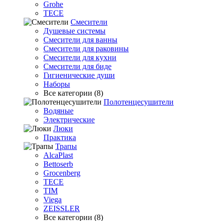
Grohe
TECE
Смесители
Душевые системы
Смесители для ванны
Смесители для раковины
Смесители для кухни
Смесители для биде
Гигиенические души
Наборы
Все категории (8)
Полотенцесушители
Водяные
Электрические
Люки
Практика
Трапы
AlcaPlast
Bettoserb
Grocenberg
TECE
TIM
Viega
ZEISSLER
Все категории (8)