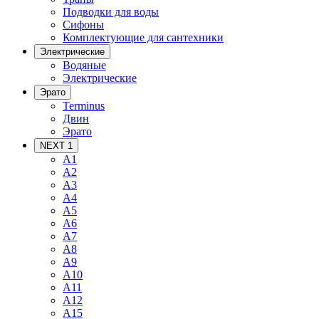
Подводки для воды
Сифоны
Комплектующие для сантехники
Электрические
Водяные
Электрические
Эрато
Terminus
Двин
Эрато
NEXT 1
A1
A2
A3
A4
A5
A6
A7
A8
A9
A10
A11
A12
A15