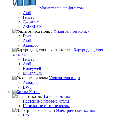
Магистральные фильтры
Atoll
Гейзер
Джилекс
ZEISSLER
Фильтры под мойку
Гейзер
Atoll
Аквафор
Картриджи, сменные
элементы
Гейзер
Atoll
Honeywell
Millennium
Умягчители воды
Аквафор
BWT
Котлы
Гaзовые котлы
Настенные газовые котлы
Напольные газовые котлы
Электрические котлы
Baxi