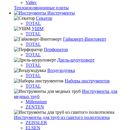
Valtec
Теплоизоляционные плиты
Инструменты
Секатор
TOTAL
УШМ
TOTAL
Гайковерт-Винтоверт
TOTAL
Перфоратор
TOTAL
Дрель-шуруповерт
TOTAL
Воздуходувка
TOTAL
Наборы инструментов
TOTAL
Инструменты для
медных труб
Millennium
ZENTEN
Инструменты для труб из сшитого полиэтилена
ZEISSLER
ELSEN