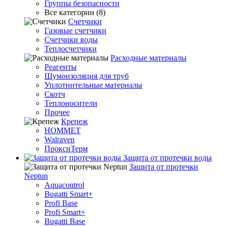
Группы безопасности
Все категории (8)
Счетчики
Газовые счетчики
Счетчики воды
Теплосчетчики
Расходные материалы
Реагенты
Шумоизоляция для труб
Уплотнительные материалы
Скотч
Теплоносители
Прочее
Крепеж
HOMMET
Walraven
ПроксиТерм
Защита от протечки воды
Защита от протечки
Neptun
Aquacontrol
Bugatti Smart+
Profi Base
Profi Smart+
Bugatti Base