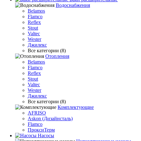
Водоснабжения
Belamos
Flamco
Reflex
Stout
Valtec
Wester
Джилекс
Все категории (8)
Отопления
Belamos
Flamco
Reflex
Stout
Valtec
Wester
Джилекс
Все категории (8)
Комплектующие
AFRISO
Askon (Дизайнсталь)
Flamco
ПроксиТерм
Насосы