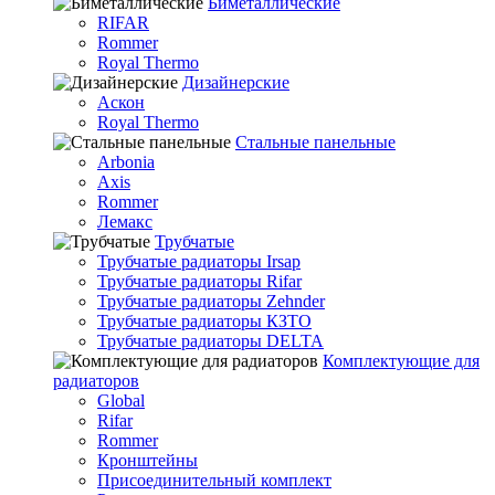
Биметаллические
RIFAR
Rommer
Royal Thermo
Дизайнерские
Аскон
Royal Thermo
Стальные панельные
Arbonia
Axis
Rommer
Лемакс
Трубчатые
Трубчатые радиаторы Irsap
Трубчатые радиаторы Rifar
Трубчатые радиаторы Zehnder
Трубчатые радиаторы КЗТО
Трубчатые радиаторы DELTA
Комплектующие для
радиаторов
Global
Rifar
Rommer
Кронштейны
Присоединительный комплект