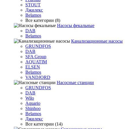
STOUT
Джилекс
Belamos
Все категории (8)
Насосы фекальные
DAB
Belamos
Канализационные насосы
GRUNDFOS
DAB
SFA Group
AQUATIM
ELSEN
Belamos
VANDJORD
Насосные станции
GRUNDFOS
DAB
Wilo
Aquario
Shinhoo
Belamos
Джилекс
Все категории (14)