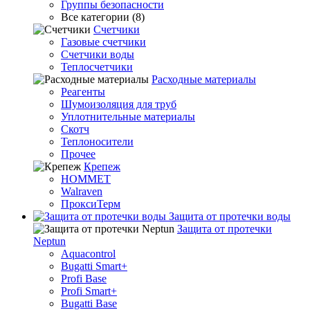
Группы безопасности
Все категории (8)
Счетчики
Газовые счетчики
Счетчики воды
Теплосчетчики
Расходные материалы
Реагенты
Шумоизоляция для труб
Уплотнительные материалы
Скотч
Теплоносители
Прочее
Крепеж
HOMMET
Walraven
ПроксиТерм
Защита от протечки воды
Защита от протечки
Neptun
Aquacontrol
Bugatti Smart+
Profi Base
Profi Smart+
Bugatti Base