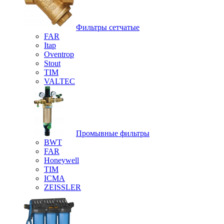
Фильтры сетчатые
FAR
Itap
Oventrop
Stout
TIM
VALTEC
Промывные фильтры
BWT
FAR
Honeywell
TIM
ICMA
ZEISSLER