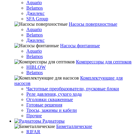
Aquario
Belamos
Джилекс
SFA Group
Насосы поверхностные
Aquario
Belamos
Джилекс
Насосы фонтанные
Aquario
Belamos
Компрессоры для септиков
HIBLOW
Belamos
Комплектующие для
насосов
Частотные преобразователи, пусковые блоки
Реле давления, сухого хода
Оголовки скваженные
Готовые решения
Тросы, зажимы и кабели
Прочие
Радиаторы
Биметаллические
RIFAR