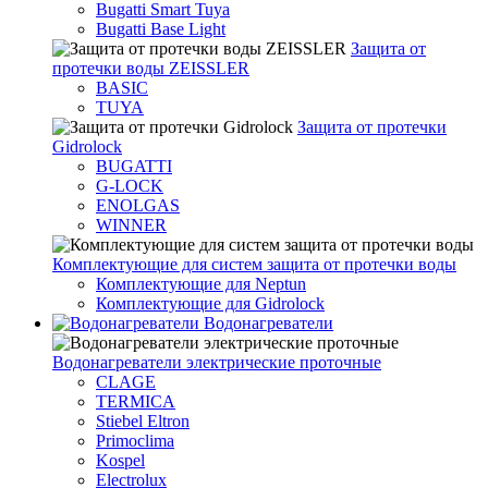
Bugatti Smart Tuya
Bugatti Base Light
Защита от
протечки воды ZEISSLER
BASIC
TUYA
Защита от протечки
Gidrolock
BUGATTI
G-LOCK
ENOLGAS
WINNER
Комплектующие для систем защита от протечки воды
Комплектующие для Neptun
Комплектующие для Gidrolock
Водонагреватели
Водонагреватeли электрические проточные
CLAGE
TERMICA
Stiebel Eltron
Primoclima
Kospel
Electrolux