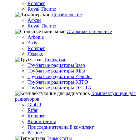
Rommer
Royal Thermo
Дизайнерские
Аскон
Royal Thermo
Стальные панельные
Arbonia
Axis
Rommer
Лемакс
Трубчатые
Трубчатые радиаторы Irsap
Трубчатые радиаторы Rifar
Трубчатые радиаторы Zehnder
Трубчатые радиаторы КЗТО
Трубчатые радиаторы DELTA
Комплектующие для
радиаторов
Global
Rifar
Rommer
Кронштейны
Присоединительный комплект
Разное
Термостаты