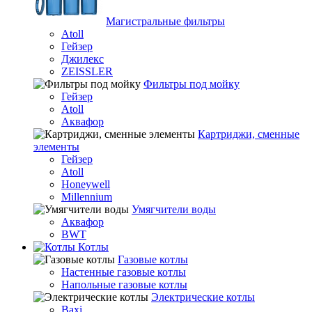
Магистральные фильтры
Atoll
Гейзер
Джилекс
ZEISSLER
Фильтры под мойку
Гейзер
Atoll
Аквафор
Картриджи, сменные
элементы
Гейзер
Atoll
Honeywell
Millennium
Умягчители воды
Аквафор
BWT
Котлы
Гaзовые котлы
Настенные газовые котлы
Напольные газовые котлы
Электрические котлы
Baxi