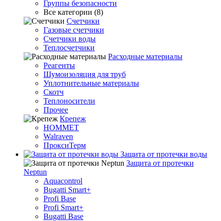
Группы безопасности
Все категории (8)
Счетчики
Газовые счетчики
Счетчики воды
Теплосчетчики
Расходные материалы
Реагенты
Шумоизоляция для труб
Уплотнительные материалы
Скотч
Теплоносители
Прочее
Крепеж
HOMMET
Walraven
ПроксиТерм
Защита от протечки воды
Защита от протечки
Neptun
Aquacontrol
Bugatti Smart+
Profi Base
Profi Smart+
Bugatti Base