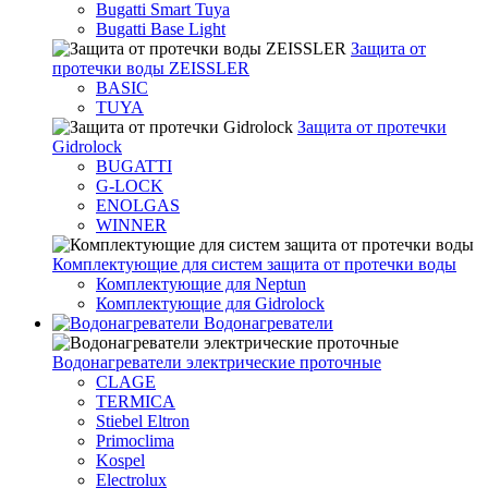
Bugatti Smart Tuya
Bugatti Base Light
Защита от
протечки воды ZEISSLER
BASIC
TUYA
Защита от протечки
Gidrolock
BUGATTI
G-LOCK
ENOLGAS
WINNER
Комплектующие для систем защита от протечки воды
Комплектующие для Neptun
Комплектующие для Gidrolock
Водонагреватели
Водонагреватeли электрические проточные
CLAGE
TERMICA
Stiebel Eltron
Primoclima
Kospel
Electrolux