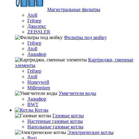
Магистральные фильтры
Atoll
Гейзер
Джилекс
ZEISSLER
Фильтры под мойку
Гейзер
Atoll
Аквафор
Картриджи, сменные
элементы
Гейзер
Atoll
Honeywell
Millennium
Умягчители воды
Аквафор
BWT
Котлы
Гaзовые котлы
Настенные газовые котлы
Напольные газовые котлы
Электрические котлы
Baxi