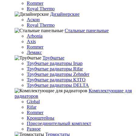
Rommer
Royal Thermo
Дизайнерские
Аскон
Royal Thermo
Стальные панельные
Arbonia
Axis
Rommer
Лемакс
Трубчатые
Трубчатые радиаторы Irsap
Трубчатые радиаторы Rifar
Трубчатые радиаторы Zehnder
Трубчатые радиаторы КЗТО
Трубчатые радиаторы DELTA
Комплектующие для
радиаторов
Global
Rifar
Rommer
Кронштейны
Присоединительный комплект
Разное
Термостаты