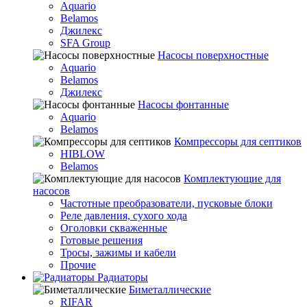
Aquario
Belamos
Джилекс
SFA Group
Насосы поверхностные
Aquario
Belamos
Джилекс
Насосы фонтанные
Aquario
Belamos
Компрессоры для септиков
HIBLOW
Belamos
Комплектующие для
насосов
Частотные преобразователи, пусковые блоки
Реле давления, сухого хода
Оголовки скваженные
Готовые решения
Тросы, зажимы и кабели
Прочие
Радиаторы
Биметаллические
RIFAR