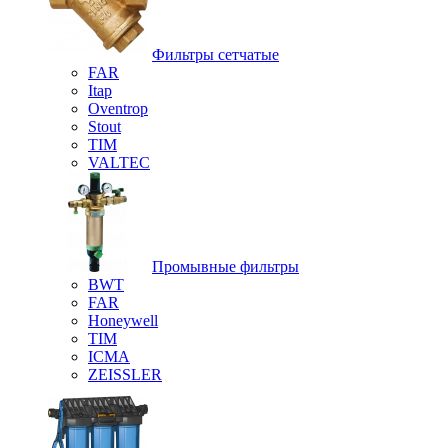
Фильтры сетчатые
FAR
Itap
Oventrop
Stout
TIM
VALTEC
Промывные фильтры
BWT
FAR
Honeywell
TIM
ICMA
ZEISSLER