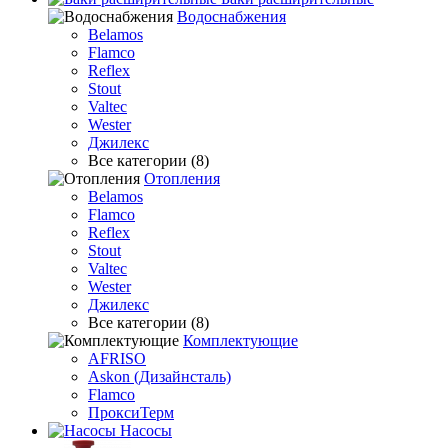
Водоснабжения
Belamos
Flamco
Reflex
Stout
Valtec
Wester
Джилекс
Все категории (8)
Отопления
Belamos
Flamco
Reflex
Stout
Valtec
Wester
Джилекс
Все категории (8)
Комплектующие
AFRISO
Askon (Дизайнсталь)
Flamco
ПроксиТерм
Насосы