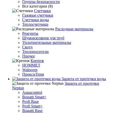
Группы безопасности
Все категории (8)
Счетчики
Газовые счетчики
Счетчики воды
Теплосчетчики
Расходные материалы
Реагенты
Шумоизоляция для труб
Уплотнительные материалы
Скотч
Теплоносители
Прочее
Крепеж
HOMMET
Walraven
ПроксиТерм
Защита от протечки воды
Защита от протечки
Neptun
Aquacontrol
Bugatti Smart+
Profi Base
Profi Smart+
Bugatti Base