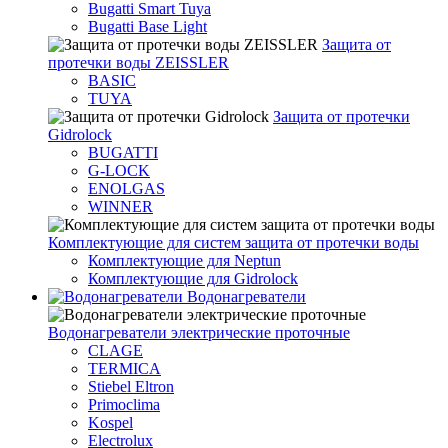
Bugatti Smart Tuya
Bugatti Base Light
Защита от
протечки воды ZEISSLER
BASIC
TUYA
Защита от протечки
Gidrolock
BUGATTI
G-LOCK
ENOLGAS
WINNER
Комплектующие для систем защита от протечки воды
Комплектующие для Neptun
Комплектующие для Gidrolock
Водонагреватели
Водонагреватeли электрические проточные
CLAGE
TERMICA
Stiebel Eltron
Primoclima
Kospel
Electrolux