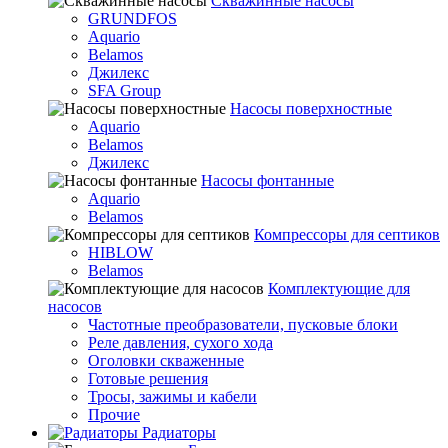
Скважинные насосы
GRUNDFOS
Aquario
Belamos
Джилекс
SFA Group
Насосы поверхностные
Aquario
Belamos
Джилекс
Насосы фонтанные
Aquario
Belamos
Компрессоры для септиков
HIBLOW
Belamos
Комплектующие для
насосов
Частотные преобразователи, пусковые блоки
Реле давления, сухого хода
Оголовки скваженные
Готовые решения
Тросы, зажимы и кабели
Прочие
Радиаторы