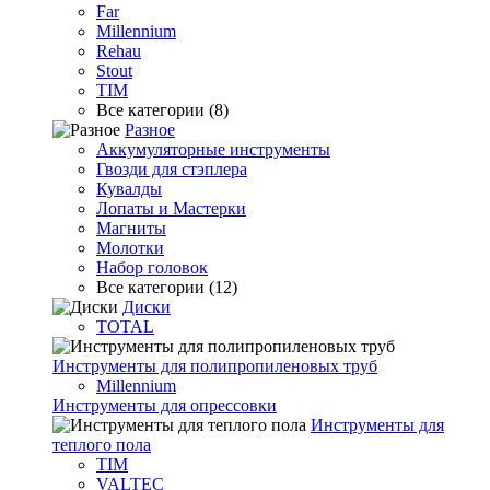
Far
Millennium
Rehau
Stout
TIM
Все категории (8)
Разное
Аккумуляторные инструменты
Гвозди для стэплера
Кувалды
Лопаты и Мастерки
Магниты
Молотки
Набор головок
Все категории (12)
Диски
TOTAL
Инструменты для полипропиленовых труб
Millennium
Инструменты для опрессовки
Инструменты для
теплого пола
TIM
VALTEC