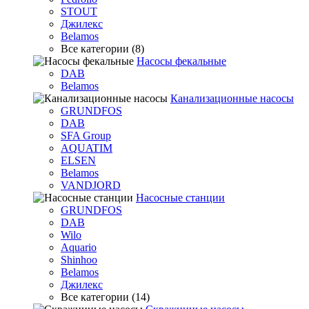
STOUT
Джилекс
Belamos
Все категории (8)
Насосы фекальные
DAB
Belamos
Канализационные насосы
GRUNDFOS
DAB
SFA Group
AQUATIM
ELSEN
Belamos
VANDJORD
Насосные станции
GRUNDFOS
DAB
Wilo
Aquario
Shinhoo
Belamos
Джилекс
Все категории (14)