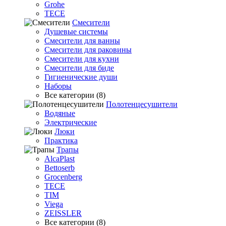
Grohe
TECE
Смесители
Душевые системы
Смесители для ванны
Смесители для раковины
Смесители для кухни
Смесители для биде
Гигиенические души
Наборы
Все категории (8)
Полотенцесушители
Водяные
Электрические
Люки
Практика
Трапы
AlcaPlast
Bettoserb
Grocenberg
TECE
TIM
Viega
ZEISSLER
Все категории (8)