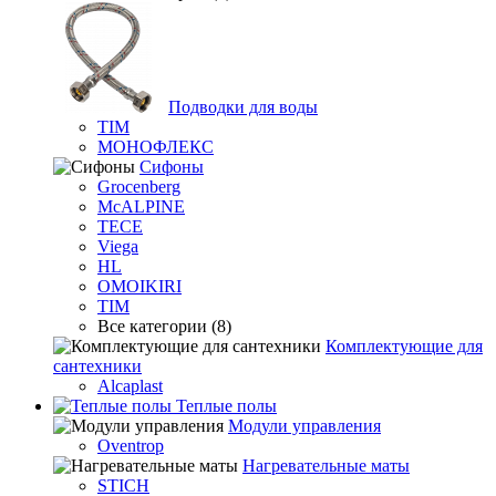
Подводки для воды
TIM
МОНОФЛЕКС
Сифоны
Grocenberg
McALPINE
TECE
Viega
HL
OMOIKIRI
TIM
Все категории (8)
Комплектующие для
сантехники
Alcaplast
Теплые полы
Модули управления
Oventrop
Нагревательные маты
STICH