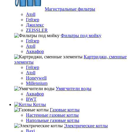
Магистральные фильтры
Atoll
Гейзер
Джилекс
ZEISSLER
Фильтры под мойку
Гейзер
Atoll
Аквафор
Картриджи, сменные
элементы
Гейзер
Atoll
Honeywell
Millennium
Умягчители воды
Аквафор
BWT
Котлы
Гaзовые котлы
Настенные газовые котлы
Напольные газовые котлы
Электрические котлы
Baxi