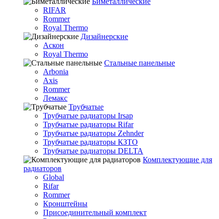
Биметаллические
RIFAR
Rommer
Royal Thermo
Дизайнерские
Аскон
Royal Thermo
Стальные панельные
Arbonia
Axis
Rommer
Лемакс
Трубчатые
Трубчатые радиаторы Irsap
Трубчатые радиаторы Rifar
Трубчатые радиаторы Zehnder
Трубчатые радиаторы КЗТО
Трубчатые радиаторы DELTA
Комплектующие для
радиаторов
Global
Rifar
Rommer
Кронштейны
Присоединительный комплект