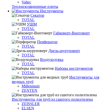
Valtec
Теплоизоляционные плиты
Инструменты
Секатор
TOTAL
УШМ
TOTAL
Гайковерт-Винтоверт
TOTAL
Перфоратор
TOTAL
Дрель-шуруповерт
TOTAL
Воздуходувка
TOTAL
Наборы инструментов
TOTAL
Инструменты для
медных труб
Millennium
ZENTEN
Инструменты для труб из сшитого полиэтилена
ZEISSLER
ELSEN