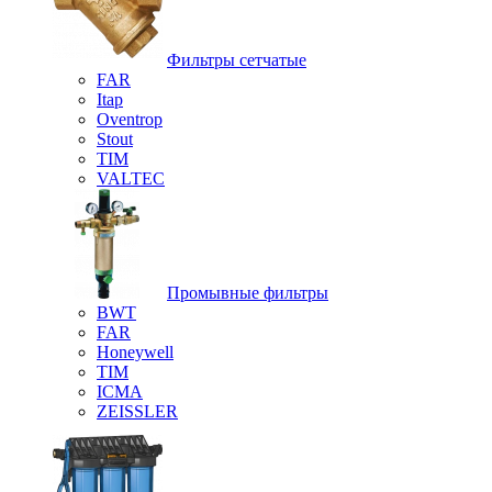
Фильтры сетчатые
FAR
Itap
Oventrop
Stout
TIM
VALTEC
Промывные фильтры
BWT
FAR
Honeywell
TIM
ICMA
ZEISSLER